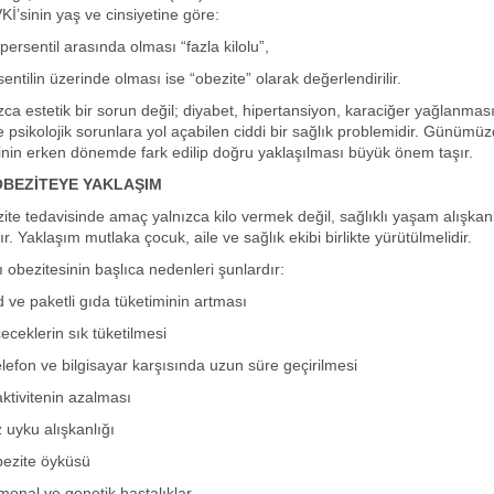
Kİ’sinin yaş ve cinsiyetine göre:
ersentil arasında olması “fazla kilolu”,
ntilin üzerinde olması ise “obezite” olarak değerlendirilir.
zca estetik bir sorun değil; diyabet, hipertansiyon, karaciğer yağlanmas
e psikolojik sorunlara yol açabilen ciddi bir sağlık problemidir. Günümü
inin erken dönemde fark edilip doğru yaklaşılması büyük önem taşır.
OBEZİTEYE YAKLAŞIM
zite tedavisinde amaç yalnızca kilo vermek değil, sağlıklı yaşam alışkanl
. Yaklaşım mutlaka çocuk, aile ve sağlık ekibi birlikte yürütülmelidir.
 obezitesinin başlıca nedenleri şunlardır:
 ve paketli gıda tüketiminin artması
çeceklerin sık tüketilmesi
elefon ve bilgisayar karşısında uzun süre geçirilmesi
aktivitenin azalması
 uyku alışkanlığı
bezite öyküsü
monal ve genetik hastalıklar