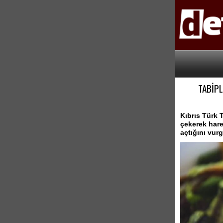
TABİPL
Kıbrıs Türk 
çekerek hare
açtığını vurg