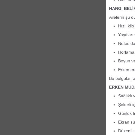
HANGİ BELİ
Ailelerin şu d
Hızlı kilo
Yaşıtları
Nefes da
Horlama 
Boyun ve 
Erken erg
Bu bulgular, 
ERKEN MÜD
Sağlıklı
Şekerli i
Günlük fi
Ekran sür
Düzenli 