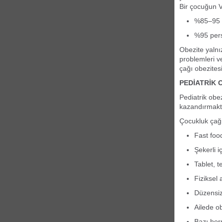
Bir çocuğun V
%85–95 p
%95 perse
Obezite yalnı
problemleri v
çağı obezites
PEDİATRİK 
Pediatrik obe
kazandırmaktır
Çocukluk çağı
Fast food
Şekerli i
Tablet, t
Fiziksel 
Düzensiz
Ailede o
Bazı hor