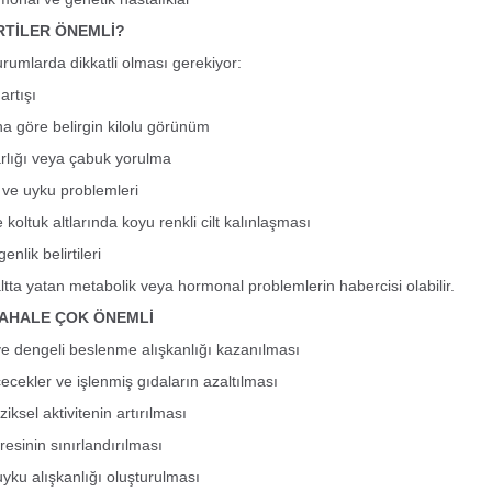
RTİLER ÖNEMLİ?
urumlarda dikkatli olması gerekiyor:
 artışı
na göre belirgin kilolu görünüm
rlığı veya çabuk yorulma
ve uyku problemleri
koltuk altlarında koyu renkli cilt kalınlaşması
enlik belirtileri
altta yatan metabolik veya hormonal problemlerin habercisi olabilir.
AHALE ÇOK ÖNEMLİ
 ve dengeli beslenme alışkanlığı kazanılması
çecekler ve işlenmiş gıdaların azaltılması
ziksel aktivitenin artırılması
esinin sınırlandırılması
uyku alışkanlığı oluşturulması