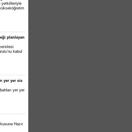
etkilileriyle
 yükseköğretim
eği planlayan
ersitesi
ulu’nu kabul
ı yer yer sis
ahları yer yer
şkusuna Hazır