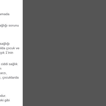
klamada
ağlığı sorunu
sağlığı
ılda çocuk ve
şık 1’inin
ciddi sağlık
m
arzı,
ı, çocuklarda
udur.
ki gibi