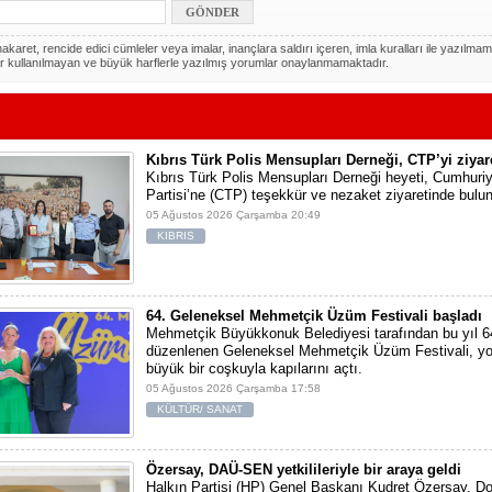
akaret, rencide edici cümleler veya imalar, inançlara saldırı içeren, imla kuralları ile yazılmam
r kullanılmayan ve büyük harflerle yazılmış yorumlar onaylanmamaktadır.
Kıbrıs Türk Polis Mensupları Derneği, CTP’yi ziyare
Kıbrıs Türk Polis Mensupları Derneği heyeti, Cumhuriy
Partisi’ne (CTP) teşekkür ve nezaket ziyaretinde bulu
05 Ağustos 2026 Çarşamba 20:49
KIBRIS
64. Geleneksel Mehmetçik Üzüm Festivali başladı
Mehmetçik Büyükkonuk Belediyesi tarafından bu yıl 6
düzenlenen Geleneksel Mehmetçik Üzüm Festivali, yo
büyük bir coşkuyla kapılarını açtı.
05 Ağustos 2026 Çarşamba 17:58
KÜLTÜR/ SANAT
Özersay, DAÜ-SEN yetkilileriyle bir araya geldi
Halkın Partisi (HP) Genel Başkanı Kudret Özersay, D