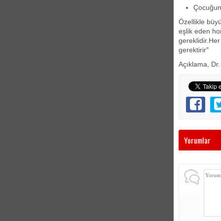
Çocuğun 
Özellikle büy
eşlik eden ho
gereklidir.Her
gerektirir"
Açıklama, Dr.
Yorumlar