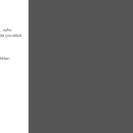
ı, uyku
zde çocukluk
ıkları