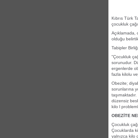
Kıbrıs Türk T
çocukluk çağı
Açıklamada, o
olduğu belirtil
Tabipler Birl
"Çocukluk çağ
sorunudur. D
ergenlerde obe
fazla kilolu v
Obezite; diya
sorunlarına y
taşımaktadır.
düzensiz besl
kilo l problem
OBEZİTE NE
Çocukluk çağı
Çocuklarda ki
yalnızca kilo d