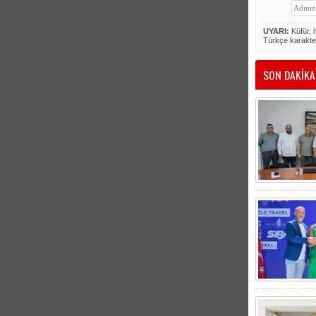
UYARI:
Küfür, h
Türkçe karakte
SON DAKİKA