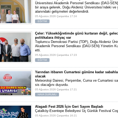
Üniversitesi Akademik Personel Sendikası (DAÜ-SEN) y
bir araya gelerek, Doğu Akdeniz Üniversitesi’ndeki ve
alanındaki gelişmeleri değerlendirdi.
05 Ağustos 2026 Çarşamba 17:24
EĞİTİM
Çeler: Yükseköğretimde günü kurtaran değil, gelec
politikalara ihtiyaç var
Toplumcu Demokrasi Partisi (TDP), Doğu Akdeniz Üniv
Akademik Personel Sendikası (DAÜ-SEN) Yönetim Kur
etti.
05 Ağustos 2026 Çarşamba 17:23
EĞİTİM
Yarından itibaren Cumartesi gününe kadar sabahlar
olacak
Meteoroloji Dairesi, Perşembe, Cuma ve Cumartesi sab
sis olacağını duyurdu.
05 Ağustos 2026 Çarşamba 17:21
HAVA DURUMU
Alagadi Fest 2026 İçin Geri Sayım Başladı
Çatalköy-Esentepe Belediyesi Üç Günlük Festival Co
05 Ağustos 2026 Çarşamba 16:21