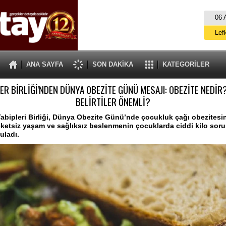
06 
Lef
M
ANA SAYFA
SON DAKİKA
KATEGORİLER
Gü
ER BİRLİĞİ'NDEN DÜNYA OBEZİTE GÜNÜ MESAJI: OBEZİTE NEDİR
İ
BELİRTİLER ÖNEMLİ?
İs
Tabipleri Birliği, Dünya Obezite Günü’nde çocukluk çağı obezitesi
A
ketsiz yaşam ve sağlıksız beslenmenin çocuklarda ciddi kilo soru
uladı.