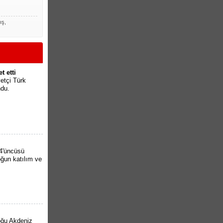
ış,
t etti
etçi Türk
ndu.
4'üncüsü
ğun katılım ve
oğu Akdeniz