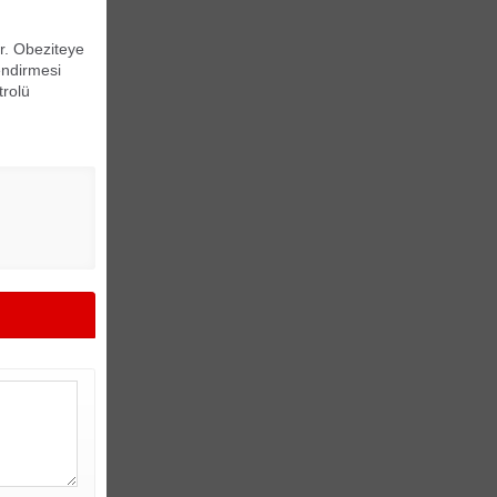
ir. Obeziteye
endirmesi
trolü