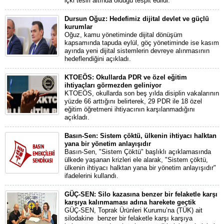
içki tesiri altında olduğu tespit edildi.
Dursun Oğuz: Hedefimiz dijital devlet ve güçlü
kurumlar
Oğuz, kamu yönetiminde dijital dönüşüm
kapsamında tapuda eylül, göç yönetiminde ise kasım
ayında yeni dijital sistemlerin devreye alınmasının
hedeflendiğini açıkladı.
KTOEÖS: Okullarda PDR ve özel eğitim
ihtiyaçları görmezden geliniyor
KTOEÖS, okullarda son beş yılda disiplin vakalarının
yüzde 66 arttığını belirterek, 29 PDR ile 18 özel
eğitim öğretmeni ihtiyacının karşılanmadığını
açıkladı.
Basın-Sen: Sistem çöktü, ülkenin ihtiyacı halktan
yana bir yönetim anlayışıdır
Basın-Sen, "Sistem Çöktü" başlıklı açıklamasında
ülkede yaşanan krizleri ele alarak, "Sistem çöktü,
ülkenin ihtiyacı halktan yana bir yönetim anlayışıdır"
ifadelerini kullandı.
GÜÇ-SEN: Silo kazasına benzer bir felaketle karşı
karşıya kalınmaması adına harekete geçtik
GÜÇ-SEN, Toprak Ürünleri Kurumu’na (TÜK) ait
silodakine benzer bir felaketle karşı karşıya