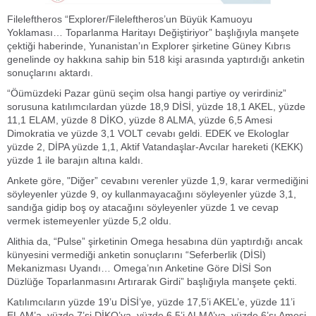
Fileleftheros “Explorer/Fileleftheros’un Büyük Kamuoyu
Yoklaması… Toparlanma Haritayı Değiştiriyor” başlığıyla manşete
çektiği haberinde, Yunanistan’ın Explorer şirketine Güney Kıbrıs
genelinde oy hakkına sahip bin 518 kişi arasında yaptırdığı anketin
sonuçlarını aktardı.
“Öümüzdeki Pazar günü seçim olsa hangi partiye oy verirdiniz”
sorusuna katılımcılardan yüzde 18,9 DİSİ, yüzde 18,1 AKEL, yüzde
11,1 ELAM, yüzde 8 DİKO, yüzde 8 ALMA, yüzde 6,5 Amesi
Dimokratia ve yüzde 3,1 VOLT cevabı geldi. EDEK ve Ekologlar
yüzde 2, DİPA yüzde 1,1, Aktif Vatandaşlar-Avcılar hareketi (KEKK)
yüzde 1 ile barajın altına kaldı.
Ankete göre, "Diğer” cevabını verenler yüzde 1,9, karar vermediğini
söyleyenler yüzde 9, oy kullanmayacağını söyleyenler yüzde 3,1,
sandığa gidip boş oy atacağını söyleyenler yüzde 1 ve cevap
vermek istemeyenler yüzde 5,2 oldu.
Alithia da, “Pulse” şirketinin Omega hesabına dün yaptırdığı ancak
künyesini vermediği anketin sonuçlarını “Seferberlik (DİSİ)
Mekanizması Uyandı… Omega’nın Anketine Göre DİSİ Son
Düzlüğe Toparlanmasını Artırarak Girdi” başlığıyla manşete çekti.
Katılımcıların yüzde 19’u DİSİ’ye, yüzde 17,5’i AKEL’e, yüzde 11’i
ELAM’a, yüzde 7’si DİKO’ya, yüzde 6,5’i ALMA’ya, yüzde 6’sı Amesi