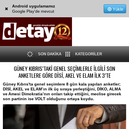
Android uygulamamız
Yükle
Google Play'de mevcut
SON DAKİKA
KATEGORİLER
GÜNEY KIBRIS’TAKİ GENEL SEÇİMLERLE İLGİLİ SON
ANKETLERE GÖRE DİSİ, AKEL VE ELAM İLK 3’TE
Güney Kıbrıs'ta genel seçimlere 8 gün kala yapılan anketler;
DİSİ, AKEL ve ELAM’ın ilk üç sıraya yerleştiğini, DİKO, ALMA
ve Amesi Dimokratia’nın onları takip ettiğini, meclise girecek
son partinin ise VOLT olduğunu ortaya koydu.