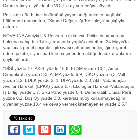
Dimokratia’ya , yüzde 4’ü VOLT’a oy vereceğini söyledi.
Politis de dün birinci bölümünü yayımladığı anketin bugünkü
bölümünü manşetten, “Sahne Değişikliği ‘Kesinleşti’ başlığıyla
aktardı.
NOVERNA Analytics & Research şirketinin Politis hesabına oy
hakkına sahip bin 14 kişi arasında yaptığı anketten, 24 Mayıs’ta
yapılacak genel seçimle ilgili siyasi sahnenin netleştiğine işaret
eden gazete, siyasi partilerin seçmenden aldığı destek oranlarını
şöyle aktardı:
"DİSİ yüzde 17, AKEL yüzde 15,8, ELAM yüzde 10,4, Amesi
Dimopkratia yüzde 8,3, ALMA yüzde 6,9, DİKO yüzde 6,3, Volt
yüzde 3,2, EDEK yüzde 3, 1, DİPA yüzde 2,3, Aktif Vatandaşlar
Avcılar Hareketi (EPKK) yüzde 1,7, Ekologlar Hareketi-Vatandaşlar
İş Birliği yüzde 1,7, Siku Pano yüzde 0,4, Demokratik Ulusal Parti
yüzde 0,2, Boş Oy yüzde 0,3, kararsızım/oy kullanmayacağım
diyenler yüzde 19,4 ve cevap vermek istemeyenler yüzde 2,5."