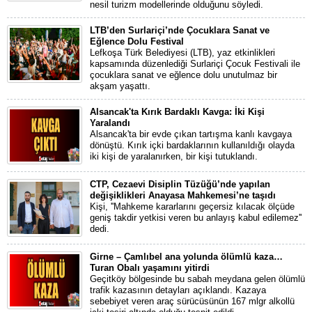
nesil turizm modellerinde olduğunu söyledi.
LTB’den Surlariçi’nde Çocuklara Sanat ve
Eğlence Dolu Festival
Lefkoşa Türk Belediyesi (LTB), yaz etkinlikleri
kapsamında düzenlediği Surlariçi Çocuk Festivali ile
çocuklara sanat ve eğlence dolu unutulmaz bir
akşam yaşattı.
Alsancak'ta Kırık Bardaklı Kavga: İki Kişi
Yaralandı
Alsancak'ta bir evde çıkan tartışma kanlı kavgaya
dönüştü. Kırık içki bardaklarının kullanıldığı olayda
iki kişi de yaralanırken, bir kişi tutuklandı.
CTP, Cezaevi Disiplin Tüzüğü’nde yapılan
değişiklikleri Anayasa Mahkemesi’ne taşıdı
Kişi, ''Mahkeme kararlarını geçersiz kılacak ölçüde
geniş takdir yetkisi veren bu anlayış kabul edilemez''
dedi.
Girne – Çamlıbel ana yolunda ölümlü kaza…
Turan Obalı yaşamını yitirdi
Geçitköy bölgesinde bu sabah meydana gelen ölümlü
trafik kazasının detayları açıklandı. Kazaya
sebebiyet veren araç sürücüsünün 167 mlgr alkollü