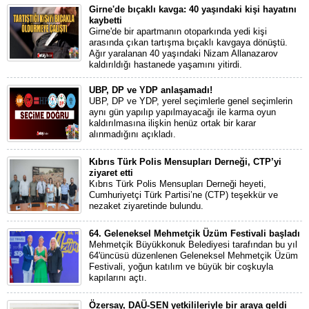
Girne'de bıçaklı kavga: 40 yaşındaki kişi hayatını
kaybetti
Girne'de bir apartmanın otoparkında yedi kişi
arasında çıkan tartışma bıçaklı kavgaya dönüştü.
Ağır yaralanan 40 yaşındaki Nizam Allanazarov
kaldırıldığı hastanede yaşamını yitirdi.
UBP, DP ve YDP anlaşamadı!
UBP, DP ve YDP, yerel seçimlerle genel seçimlerin
aynı gün yapılıp yapılmayacağı ile karma oyun
kaldırılmasına ilişkin henüz ortak bir karar
alınmadığını açıkladı.
Kıbrıs Türk Polis Mensupları Derneği, CTP’yi
ziyaret etti
Kıbrıs Türk Polis Mensupları Derneği heyeti,
Cumhuriyetçi Türk Partisi’ne (CTP) teşekkür ve
nezaket ziyaretinde bulundu.
64. Geleneksel Mehmetçik Üzüm Festivali başladı
Mehmetçik Büyükkonuk Belediyesi tarafından bu yıl
64'üncüsü düzenlenen Geleneksel Mehmetçik Üzüm
Festivali, yoğun katılım ve büyük bir coşkuyla
kapılarını açtı.
Özersay, DAÜ-SEN yetkilileriyle bir araya geldi