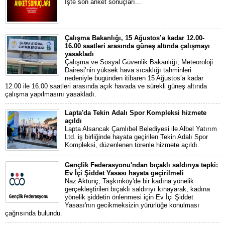
İşte son anket sonuçları...
Çalışma Bakanlığı, 15 Ağustos’a kadar 12.00-
16.00 saatleri arasında güneş altında çalışmayı
yasakladı
Çalışma ve Sosyal Güvenlik Bakanlığı, Meteoroloji
Dairesi’nin yüksek hava sıcaklığı tahminleri
nedeniyle bugünden itibaren 15 Ağustos’a kadar
12.00 ile 16.00 saatleri arasında açık havada ve sürekli güneş altında
çalışma yapılmasını yasakladı.
Lapta'da Tekin Adalı Spor Kompleksi hizmete
açıldı
Lapta Alsancak Çamlıbel Belediyesi ile Albel Yatırım
Ltd. iş birliğinde hayata geçirilen Tekin Adalı Spor
Kompleksi, düzenlenen törenle hizmete açıldı.
Gençlik Federasyonu'ndan bıçaklı saldırıya tepki:
Ev İçi Şiddet Yasası hayata geçirilmeli
Naz Aktunç, Taşkınköy'de bir kadına yönelik
gerçekleştirilen bıçaklı saldırıyı kınayarak, kadına
yönelik şiddetin önlenmesi için Ev İçi Şiddet
Yasası'nın gecikmeksizin yürürlüğe konulması
çağrısında bulundu.