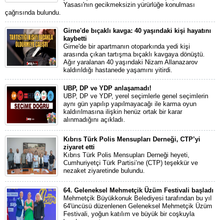
Yasası'nın gecikmeksizin yürürlüğe konulması
çağrısında bulundu.
Girne'de bıçaklı kavga: 40 yaşındaki kişi hayatını
kaybetti
Girne'de bir apartmanın otoparkında yedi kişi
arasında çıkan tartışma bıçaklı kavgaya dönüştü.
Ağır yaralanan 40 yaşındaki Nizam Allanazarov
kaldırıldığı hastanede yaşamını yitirdi.
UBP, DP ve YDP anlaşamadı!
UBP, DP ve YDP, yerel seçimlerle genel seçimlerin
aynı gün yapılıp yapılmayacağı ile karma oyun
kaldırılmasına ilişkin henüz ortak bir karar
alınmadığını açıkladı.
Kıbrıs Türk Polis Mensupları Derneği, CTP’yi
ziyaret etti
Kıbrıs Türk Polis Mensupları Derneği heyeti,
Cumhuriyetçi Türk Partisi’ne (CTP) teşekkür ve
nezaket ziyaretinde bulundu.
64. Geleneksel Mehmetçik Üzüm Festivali başladı
Mehmetçik Büyükkonuk Belediyesi tarafından bu yıl
64'üncüsü düzenlenen Geleneksel Mehmetçik Üzüm
Festivali, yoğun katılım ve büyük bir coşkuyla