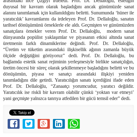
arasındaki ince çizgiyi irdeledi. Prof. Dr. Dellaloğlu, estetiğin
duyusal bir kavram olarak başladığını ancak günümüzde sanat
alanını tanımlamak için kullanıldığını belirtti. Sunumunda ‘hüner ile
yaratıcılık’ kavramlarını da irdeleyen Prof. Dr. Dellaloğlu, sanatın
tarihsel dönüşümünü örneklerle ele aldı. Geçmişten ve günümüzden
sanatçılara örnekler veren Prof. Dr. Dellaloğlu, modern sanat
dünyasında popülist yaklaşımlar ve piyasanın etkisi altında sanat
üretmenin farklı dinamiklerine değindi. Prof. Dr. Dellaloğlu,
“Üretim ve tüketim arasındaki ilişkisellik ağının zamanla büyük
ölçüde değiştiğini görüyoruz” dedi. Prof. Dr. Dellaloğlu, bu
bağlamda estetik sanat rejiminin yerleşmesiyle birlikte sanatçılığın,
üretim öncesi bir süreç olarak şekillenmeye başladığını belirtti ve bu
dönüşümün, piyasa ve sanatçı arasındaki ilişkiyi yeniden
tanımladığını dile getirdi. Yaratıcılığın sanatı içerdiğini ifade eden
Prof. Dr. Dellaloğlu, “Zanaatçı yorumcudur, yaratıcı değildir.
Yaratıcılık ise riskli bir kavram olabilir çünkü ‘yoktan var etmeyi’
yani geçmişte yalnızca tanrıya atfedilen bir gücü temsil eder” dedi.