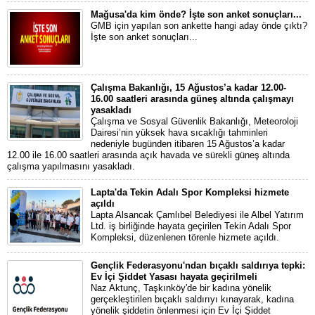
Mağusa'da kim önde? İşte son anket sonuçları...
GMB için yapılan son ankette hangi aday önde çıktı?
İşte son anket sonuçları...
Çalışma Bakanlığı, 15 Ağustos’a kadar 12.00-
16.00 saatleri arasında güneş altında çalışmayı
yasakladı
Çalışma ve Sosyal Güvenlik Bakanlığı, Meteoroloji
Dairesi’nin yüksek hava sıcaklığı tahminleri
nedeniyle bugünden itibaren 15 Ağustos’a kadar
12.00 ile 16.00 saatleri arasında açık havada ve sürekli güneş altında
çalışma yapılmasını yasakladı.
Lapta'da Tekin Adalı Spor Kompleksi hizmete
açıldı
Lapta Alsancak Çamlıbel Belediyesi ile Albel Yatırım
Ltd. iş birliğinde hayata geçirilen Tekin Adalı Spor
Kompleksi, düzenlenen törenle hizmete açıldı.
Gençlik Federasyonu'ndan bıçaklı saldırıya tepki:
Ev İçi Şiddet Yasası hayata geçirilmeli
Naz Aktunç, Taşkınköy'de bir kadına yönelik
gerçekleştirilen bıçaklı saldırıyı kınayarak, kadına
yönelik şiddetin önlenmesi için Ev İçi Şiddet