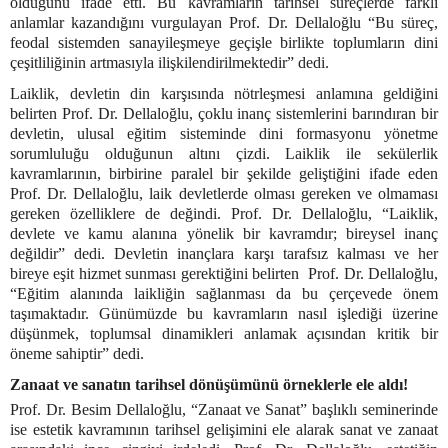
olduğunu ifade etti. Bu kavramların tarihsel süreçlerde farklı
anlamlar kazandığını vurgulayan Prof. Dr. Dellaloğlu “Bu süreç,
feodal sistemden sanayileşmeye geçişle birlikte toplumların dini
çeşitliliğinin artmasıyla ilişkilendirilmektedir” dedi.
Laiklik, devletin din karşısında nötrleşmesi anlamına geldiğini
belirten Prof. Dr. Dellaloğlu, çoklu inanç sistemlerini barındıran bir
devletin, ulusal eğitim sisteminde dini formasyonu yönetme
sorumluluğu olduğunun altını çizdi. Laiklik ile sekülerlik
kavramlarının, birbirine paralel bir şekilde geliştiğini ifade eden
Prof. Dr. Dellaloğlu, laik devletlerde olması gereken ve olmaması
gereken özelliklere de değindi. Prof. Dr. Dellaloğlu, “Laiklik,
devlete ve kamu alanına yönelik bir kavramdır; bireysel inanç
değildir” dedi. Devletin inançlara karşı tarafsız kalması ve her
bireye eşit hizmet sunması gerektiğini belirten Prof. Dr. Dellaloğlu,
“Eğitim alanında laikliğin sağlanması da bu çerçevede önem
taşımaktadır. Günümüzde bu kavramların nasıl işlediği üzerine
düşünmek, toplumsal dinamikleri anlamak açısından kritik bir
öneme sahiptir” dedi.
Zanaat ve sanatın tarihsel dönüşümünü örneklerle ele aldı!
Prof. Dr. Besim Dellaloğlu, “Zanaat ve Sanat” başlıklı seminerinde
ise estetik kavramının tarihsel gelişimini ele alarak sanat ve zanaat