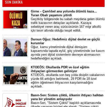
SON DAKİKA
Girne – Çamlıbel ana yolunda ölümlü kaza…
Turan Obalı yaşamını yitirdi
Geçitköy bölgesinde bu sabah meydana gelen ölümlü
trafik kazasının detayları açıklandı. Kazaya
sebebiyet veren araç sürücüsünün 167 mlgr alkollü
içki tesiri altında olduğu tespit edildi.
Dursun Oğuz: Hedefimiz dijital devlet ve güçlü
kurumlar
Oğuz, kamu yönetiminde dijital dönüşüm
kapsamında tapuda eylül, göç yönetiminde ise kasım
ayında yeni dijital sistemlerin devreye alınmasının
hedeflendiğini açıkladı.
KTOEÖS: Okullarda PDR ve özel eğitim
ihtiyaçları görmezden geliniyor
KTOEÖS, okullarda son beş yılda disiplin vakalarının
yüzde 66 arttığını belirterek, 29 PDR ile 18 özel
eğitim öğretmeni ihtiyacının karşılanmadığını
açıkladı.
Basın-Sen: Sistem çöktü, ülkenin ihtiyacı halktan
yana bir yönetim anlayışıdır
Basın-Sen, "Sistem Çöktü" başlıklı açıklamasında
ülkede yaşanan krizleri ele alarak, "Sistem çöktü,