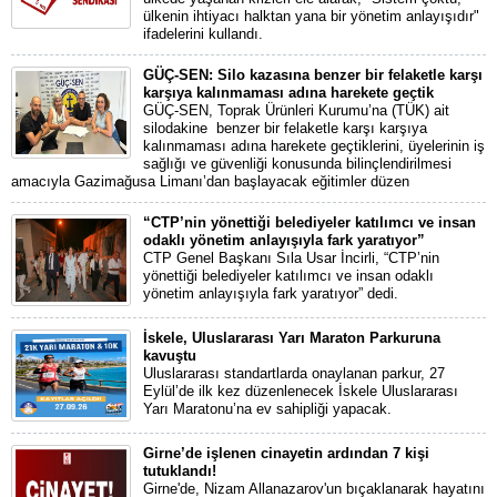
ülkenin ihtiyacı halktan yana bir yönetim anlayışıdır"
ifadelerini kullandı.
GÜÇ-SEN: Silo kazasına benzer bir felaketle karşı
karşıya kalınmaması adına harekete geçtik
GÜÇ-SEN, Toprak Ürünleri Kurumu’na (TÜK) ait
silodakine benzer bir felaketle karşı karşıya
kalınmaması adına harekete geçtiklerini, üyelerinin iş
sağlığı ve güvenliği konusunda bilinçlendirilmesi
amacıyla Gazimağusa Limanı’dan başlayacak eğitimler düzen
“CTP’nin yönettiği belediyeler katılımcı ve insan
odaklı yönetim anlayışıyla fark yaratıyor”
CTP Genel Başkanı Sıla Usar İncirli, “CTP’nin
yönettiği belediyeler katılımcı ve insan odaklı
yönetim anlayışıyla fark yaratıyor” dedi.
İskele, Uluslararası Yarı Maraton Parkuruna
kavuştu
Uluslararası standartlarda onaylanan parkur, 27
Eylül’de ilk kez düzenlenecek İskele Uluslararası
Yarı Maratonu’na ev sahipliği yapacak.
Girne’de işlenen cinayetin ardından 7 kişi
tutuklandı!
Girne'de, Nizam Allanazarov'un bıçaklanarak hayatını