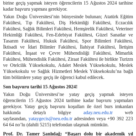
birine geçiş yapmak isteyen öğrencilerin 15 Ağustos 2024 tarihine
kadar başvuru yapması gerekiyor.
Yakın Doğu Üniversitesi’nin bünyesinde bulunan; Atatürk Eğitim
Fakültesi, Tıp Fakültesi, Diş Hekimliği Fakültesi, Eczacılık
Fakültesi, Sağlık Bilimleri Fakültesi, Hemşirelik Fakültesi, Veteriner
Hekimliği Fakültesi, Fen-Edebiyat Fakültesi, Güzel Sanatlar ve
Tasarım Fakültesi, Hukuk Fakültesi, Spor Bilimleri Fakültesi,
İktisadi ve İdari Bilimler Fakültesi, İlahiyat Fakültesi, İletişim
Fakültesi, İnşaat ve Çevre Mühendisliği Fakültesi, Mimarlık
Fakültesi, Mühendislik Fakültesi, Ziraat Fakültesi ile birlikte Turizm
ve Otelcilik Yüksekokulu, Adalet Meslek Yüksekokulu, Meslek
Yüksekokulu ve Sağlık Hizmetleri Meslek Yüksekokulu’na bağlı
tüm bölümlere yatay geçiş ile öğrenci kabul edilecek.
Son başvuru tarihi 15 Ağustos 2024!
Yakın Doğu Üniversitesi’ne yatay geçiş yapmak isteyen
öğrencilerin 15 Ağustos 2024 tarihine kadar başvuru yapmaları
gerekiyor. Yatay geçiş başvuru koşulları ile özel burs imkanları
hakkında detaylı bilgiye
aday.neu.edu.tr
web
sayfasından,
yataygecis@neu.edu.tr
adresinden veya +90 392 223
64 64 no’lu (dahili 5215) telefondan ulaşmak mümkün.
Prof. Dr. Tamer Şanlıdağ: “Başarı dolu bir akademik yıl