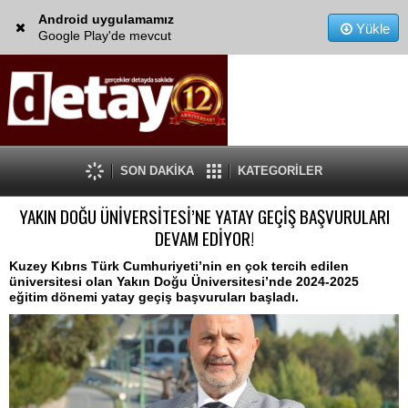
Android uygulamamız
Yükle
Google Play'de mevcut
SON DAKİKA
KATEGORİLER
YAKIN DOĞU ÜNİVERSİTESİ’NE YATAY GEÇİŞ BAŞVURULARI
DEVAM EDİYOR!
Kuzey Kıbrıs Türk Cumhuriyeti’nin en çok tercih edilen
üniversitesi olan Yakın Doğu Üniversitesi’nde 2024-2025
eğitim dönemi yatay geçiş başvuruları başladı.