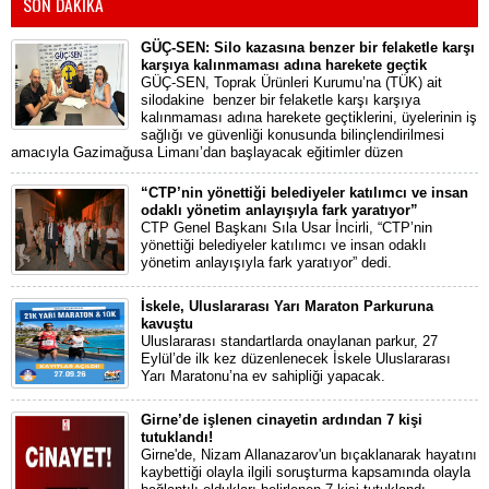
SON DAKİKA
GÜÇ-SEN: Silo kazasına benzer bir felaketle karşı
karşıya kalınmaması adına harekete geçtik
GÜÇ-SEN, Toprak Ürünleri Kurumu’na (TÜK) ait
silodakine benzer bir felaketle karşı karşıya
kalınmaması adına harekete geçtiklerini, üyelerinin iş
sağlığı ve güvenliği konusunda bilinçlendirilmesi
amacıyla Gazimağusa Limanı’dan başlayacak eğitimler düzen
“CTP’nin yönettiği belediyeler katılımcı ve insan
odaklı yönetim anlayışıyla fark yaratıyor”
CTP Genel Başkanı Sıla Usar İncirli, “CTP’nin
yönettiği belediyeler katılımcı ve insan odaklı
yönetim anlayışıyla fark yaratıyor” dedi.
İskele, Uluslararası Yarı Maraton Parkuruna
kavuştu
Uluslararası standartlarda onaylanan parkur, 27
Eylül’de ilk kez düzenlenecek İskele Uluslararası
Yarı Maratonu’na ev sahipliği yapacak.
Girne’de işlenen cinayetin ardından 7 kişi
tutuklandı!
Girne'de, Nizam Allanazarov'un bıçaklanarak hayatını
kaybettiği olayla ilgili soruşturma kapsamında olayla