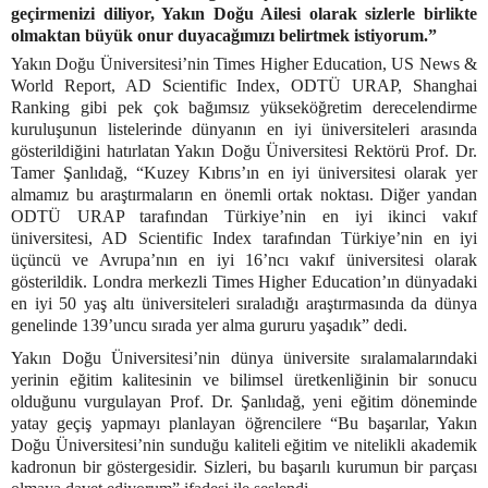
geçirmenizi diliyor, Yakın Doğu Ailesi olarak sizlerle birlikte
olmaktan büyük onur duyacağımızı belirtmek istiyorum.”
Yakın Doğu Üniversitesi’nin Times Higher Education, US News &
World Report, AD Scientific Index, ODTÜ URAP, Shanghai
Ranking gibi pek çok bağımsız yükseköğretim derecelendirme
kuruluşunun listelerinde dünyanın en iyi üniversiteleri arasında
gösterildiğini hatırlatan Yakın Doğu Üniversitesi Rektörü Prof. Dr.
Tamer Şanlıdağ, “Kuzey Kıbrıs’ın en iyi üniversitesi olarak yer
almamız bu araştırmaların en önemli ortak noktası. Diğer yandan
ODTÜ URAP tarafından Türkiye’nin en iyi ikinci vakıf
üniversitesi, AD Scientific Index tarafından Türkiye’nin en iyi
üçüncü ve Avrupa’nın en iyi 16’ncı vakıf üniversitesi olarak
gösterildik. Londra merkezli Times Higher Education’ın dünyadaki
en iyi 50 yaş altı üniversiteleri sıraladığı araştırmasında da dünya
genelinde 139’uncu sırada yer alma gururu yaşadık” dedi.
Yakın Doğu Üniversitesi’nin dünya üniversite sıralamalarındaki
yerinin eğitim kalitesinin ve bilimsel üretkenliğinin bir sonucu
olduğunu vurgulayan Prof. Dr. Şanlıdağ, yeni eğitim döneminde
yatay geçiş yapmayı planlayan öğrencilere “Bu başarılar, Yakın
Doğu Üniversitesi’nin sunduğu kaliteli eğitim ve nitelikli akademik
kadronun bir göstergesidir. Sizleri, bu başarılı kurumun bir parçası