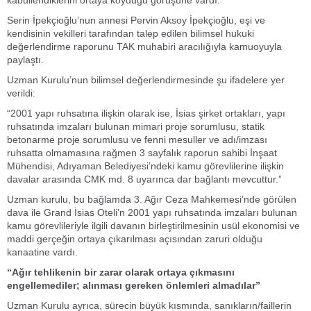
Serin İpekçioğlu’nun annesi Pervin Aksoy İpekçioğlu, eşi ve
kendisinin vekilleri tarafından talep edilen bilimsel hukuki
değerlendirme raporunu TAK muhabiri aracılığıyla kamuoyuyla
paylaştı.
Uzman Kurulu’nun bilimsel değerlendirmesinde şu ifadelere yer
verildi:
“2001 yapı ruhsatına ilişkin olarak ise, İsias şirket ortakları, yapı
ruhsatında imzaları bulunan mimari proje sorumlusu, statik
betonarme proje sorumlusu ve fenni mesuller ve adı/imzası
ruhsatta olmamasına rağmen 3 sayfalık raporun sahibi İnşaat
Mühendisi, Adıyaman Belediyesi’ndeki kamu görevlilerine ilişkin
davalar arasında CMK md. 8 uyarınca dar bağlantı mevcuttur.”
Uzman kurulu, bu bağlamda 3. Ağır Ceza Mahkemesi’nde görülen
dava ile Grand İsias Oteli’n 2001 yapı ruhsatında imzaları bulunan
kamu görevlileriyle ilgili davanın birleştirilmesinin usül ekonomisi ve
maddi gerçeğin ortaya çıkarılması açısından zaruri olduğu
kanaatine vardı.
“Ağır tehlikenin bir zarar olarak ortaya çıkmasını
engellemediler; alınması gereken önlemleri almadılar”
Uzman Kurulu ayrıca, sürecin büyük kısmında, sanıkların/faillerin