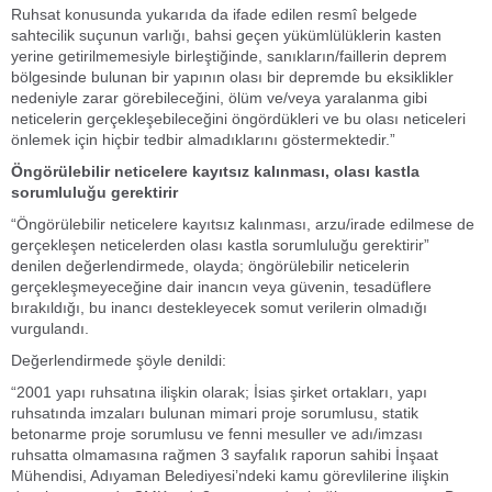
Ruhsat konusunda yukarıda da ifade edilen resmî belgede
sahtecilik suçunun varlığı, bahsi geçen yükümlülüklerin kasten
yerine getirilmemesiyle birleştiğinde, sanıkların/faillerin deprem
bölgesinde bulunan bir yapının olası bir depremde bu eksiklikler
nedeniyle zarar görebileceğini, ölüm ve/veya yaralanma gibi
neticelerin gerçekleşebileceğini öngördükleri ve bu olası neticeleri
önlemek için hiçbir tedbir almadıklarını göstermektedir.”
Öngörülebilir neticelere kayıtsız kalınması, olası kastla
sorumluluğu gerektirir
“Öngörülebilir neticelere kayıtsız kalınması, arzu/irade edilmese de
gerçekleşen neticelerden olası kastla sorumluluğu gerektirir”
denilen değerlendirmede, olayda; öngörülebilir neticelerin
gerçekleşmeyeceğine dair inancın veya güvenin, tesadüflere
bırakıldığı, bu inancı destekleyecek somut verilerin olmadığı
vurgulandı.
Değerlendirmede şöyle denildi:
“2001 yapı ruhsatına ilişkin olarak; İsias şirket ortakları, yapı
ruhsatında imzaları bulunan mimari proje sorumlusu, statik
betonarme proje sorumlusu ve fenni mesuller ve adı/imzası
ruhsatta olmamasına rağmen 3 sayfalık raporun sahibi İnşaat
Mühendisi, Adıyaman Belediyesi’ndeki kamu görevlilerine ilişkin