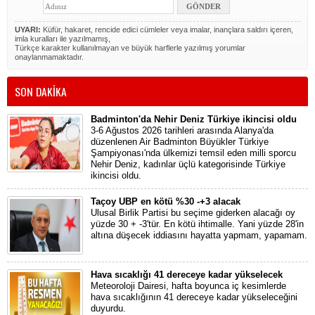
UYARI:
Küfür, hakaret, rencide edici cümleler veya imalar, inançlara saldırı içeren,
imla kuralları ile yazılmamış,
Türkçe karakter kullanılmayan ve büyük harflerle yazılmış yorumlar
onaylanmamaktadır.
SON DAKİKA
Badminton'da Nehir Deniz Türkiye ikincisi oldu
3-6 Ağustos 2026 tarihleri arasında Alanya'da
düzenlenen Air Badminton Büyükler Türkiye
Şampiyonası'nda ülkemizi temsil eden milli sporcu
Nehir Deniz, kadınlar üçlü kategorisinde Türkiye
ikincisi oldu.
Taçoy UBP en kötü %30 -+3 alacak
Ulusal Birlik Partisi bu seçime giderken alacağı oy
yüzde 30 + -3'tür. En kötü ihtimalle. Yani yüzde 28'in
altına düşecek iddiasını hayatta yapmam, yapamam.
Hava sıcaklığı 41 dereceye kadar yükselecek
Meteoroloji Dairesi, hafta boyunca iç kesimlerde
hava sıcaklığının 41 dereceye kadar yükseleceğini
duyurdu.