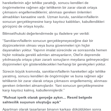
hareketlerinin ağır tehlike yarattığı, sonucu kendileri de
öngörmelerine rağmen ağır tehlikenin bir zarar olarak ortaya
çıkmasını engellemediklerini; alınması gereken önlemleri
almadıkları kanaatine vardı. Uzman kurulu, sanıkların/faillerin
sonucun gerçekleşmesine karşı kayıtsız kaldıkları, kabullendikleri
görüşünü de ortaya koydu.
Bilimsel/hukuki değerlendirmede şu ifadelere yer verildi:
“Sanıkların/faillerin sonucun gerçekleşmeyeceğine dair bir
düşüncelerinin olması veya buna güvenmeleri için hiçbir
dayanakları yoktur. Yapının imalat sürecinde ve sonrasında hemen
hiçbir noktada gerekli adımları atmayanların, Otel’in depremde
yıkılmasıyla ortaya çıkan zararlı sonuçların meydana gelmeyeceğini
düşünmeleri için gösterebilecekleri herhangi bir gerekçeleri yoktur.
Sürecin büyük kısmında, sanıkların/faillerin hareketleri ağır tehlike
yaratmış, sonucu kendileri de öngörmüşler ve buna rağmen ağır
tehlikenin bir zarar olarak ortaya çıkmasını engellememiş; alınması
gereken önlemleri almamışlardır. Yani sonucun gerçekleşmesine
karşı kayıtsız kalmış, kabullenmişlerdir.”
“Ruhsat içerik olarak gerçeğe aykırı… Resmî belgede
sahtecilik suçunun oluştuğu açık”
Apartman olarak tasarlanan binanın karkası döküldükten sonra