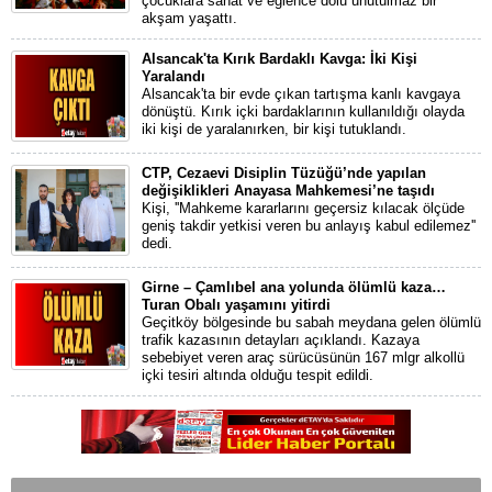
çocuklara sanat ve eğlence dolu unutulmaz bir
akşam yaşattı.
Alsancak'ta Kırık Bardaklı Kavga: İki Kişi
Yaralandı
Alsancak'ta bir evde çıkan tartışma kanlı kavgaya
dönüştü. Kırık içki bardaklarının kullanıldığı olayda
iki kişi de yaralanırken, bir kişi tutuklandı.
CTP, Cezaevi Disiplin Tüzüğü’nde yapılan
değişiklikleri Anayasa Mahkemesi’ne taşıdı
Kişi, ''Mahkeme kararlarını geçersiz kılacak ölçüde
geniş takdir yetkisi veren bu anlayış kabul edilemez''
dedi.
Girne – Çamlıbel ana yolunda ölümlü kaza…
Turan Obalı yaşamını yitirdi
Geçitköy bölgesinde bu sabah meydana gelen ölümlü
trafik kazasının detayları açıklandı. Kazaya
sebebiyet veren araç sürücüsünün 167 mlgr alkollü
içki tesiri altında olduğu tespit edildi.