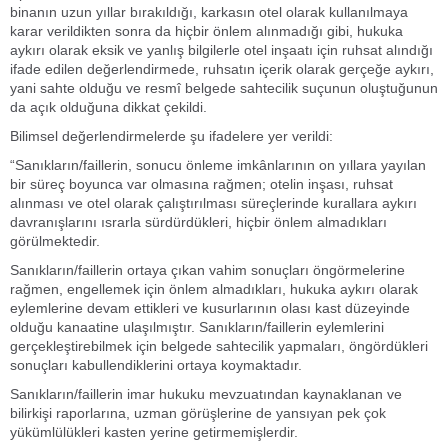
binanın uzun yıllar bırakıldığı, karkasın otel olarak kullanılmaya
karar verildikten sonra da hiçbir önlem alınmadığı gibi, hukuka
aykırı olarak eksik ve yanlış bilgilerle otel inşaatı için ruhsat alındığı
ifade edilen değerlendirmede, ruhsatın içerik olarak gerçeğe aykırı,
yani sahte olduğu ve resmî belgede sahtecilik suçunun oluştuğunun
da açık olduğuna dikkat çekildi.
Bilimsel değerlendirmelerde şu ifadelere yer verildi:
“Sanıkların/faillerin, sonucu önleme imkânlarının on yıllara yayılan
bir süreç boyunca var olmasına rağmen; otelin inşası, ruhsat
alınması ve otel olarak çalıştırılması süreçlerinde kurallara aykırı
davranışlarını ısrarla sürdürdükleri, hiçbir önlem almadıkları
görülmektedir.
Sanıkların/faillerin ortaya çıkan vahim sonuçları öngörmelerine
rağmen, engellemek için önlem almadıkları, hukuka aykırı olarak
eylemlerine devam ettikleri ve kusurlarının olası kast düzeyinde
olduğu kanaatine ulaşılmıştır. Sanıkların/faillerin eylemlerini
gerçekleştirebilmek için belgede sahtecilik yapmaları, öngördükleri
sonuçları kabullendiklerini ortaya koymaktadır.
Sanıkların/faillerin imar hukuku mevzuatından kaynaklanan ve
bilirkişi raporlarına, uzman görüşlerine de yansıyan pek çok
yükümlülükleri kasten yerine getirmemişlerdir.