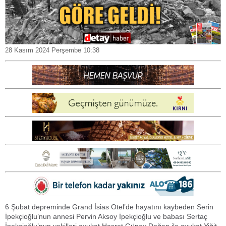
28 Kasım 2024 Perşembe 10:38
6 Şubat depreminde Grand İsias Otel’de hayatını kaybeden Serin
İpekçioğlu’nun annesi Pervin Aksoy İpekçioğlu ve babası Sertaç
İpekçioğlu’nun vekilleri avukat Hasret Güney Doğan ile avukat Yiğit