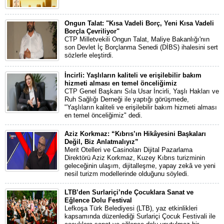
Ongun Talat: "Kısa Vadeli Borç, Yeni Kısa Vadeli
Borçla Çevriliyor"
CTP Milletvekili Ongun Talat, Maliye Bakanlığı'nın
son Devlet İç Borçlanma Senedi (DİBS) ihalesini sert
sözlerle eleştirdi.
İncirli: Yaşlıların kaliteli ve erişilebilir bakım
hizmeti alması en temel önceliğimiz
CTP Genel Başkanı Sıla Usar İncirli, Yaşlı Hakları ve
Ruh Sağlığı Derneği ile yaptığı görüşmede,
"Yaşlıların kaliteli ve erişilebilir bakım hizmeti alması
en temel önceliğimiz" dedi.
Aziz Korkmaz: “Kıbrıs’ın Hikâyesini Başkaları
Değil, Biz Anlatmalıyız”
Merit Otelleri ve Casinoları Dijital Pazarlama
Direktörü Aziz Korkmaz, Kuzey Kıbrıs turizminin
geleceğinin ulaşım, dijitalleşme, yapay zekâ ve yeni
nesil turizm modellerinde olduğunu söyledi.
LTB’den Surlariçi’nde Çocuklara Sanat ve
Eğlence Dolu Festival
Lefkoşa Türk Belediyesi (LTB), yaz etkinlikleri
kapsamında düzenlediği Surlariçi Çocuk Festivali ile