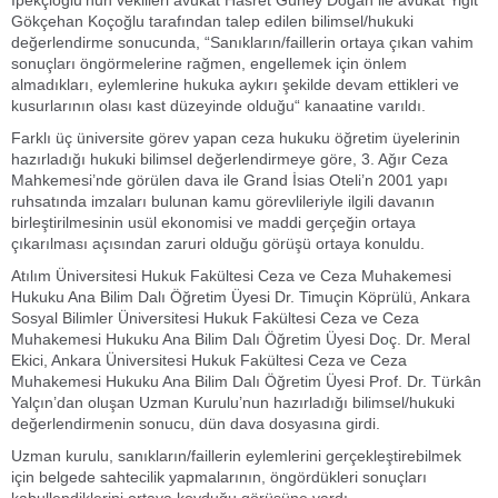
Gökçehan Koçoğlu tarafından talep edilen bilimsel/hukuki
değerlendirme sonucunda, “Sanıkların/faillerin ortaya çıkan vahim
sonuçları öngörmelerine rağmen, engellemek için önlem
almadıkları, eylemlerine hukuka aykırı şekilde devam ettikleri ve
kusurlarının olası kast düzeyinde olduğu“ kanaatine varıldı.
Farklı üç üniversite görev yapan ceza hukuku öğretim üyelerinin
hazırladığı hukuki bilimsel değerlendirmeye göre, 3. Ağır Ceza
Mahkemesi’nde görülen dava ile Grand İsias Oteli’n 2001 yapı
ruhsatında imzaları bulunan kamu görevlileriyle ilgili davanın
birleştirilmesinin usül ekonomisi ve maddi gerçeğin ortaya
çıkarılması açısından zaruri olduğu görüşü ortaya konuldu.
Atılım Üniversitesi Hukuk Fakültesi Ceza ve Ceza Muhakemesi
Hukuku Ana Bilim Dalı Öğretim Üyesi Dr. Timuçin Köprülü, Ankara
Sosyal Bilimler Üniversitesi Hukuk Fakültesi Ceza ve Ceza
Muhakemesi Hukuku Ana Bilim Dalı Öğretim Üyesi Doç. Dr. Meral
Ekici, Ankara Üniversitesi Hukuk Fakültesi Ceza ve Ceza
Muhakemesi Hukuku Ana Bilim Dalı Öğretim Üyesi Prof. Dr. Türkân
Yalçın’dan oluşan Uzman Kurulu’nun hazırladığı bilimsel/hukuki
değerlendirmenin sonucu, dün dava dosyasına girdi.
Uzman kurulu, sanıkların/faillerin eylemlerini gerçekleştirebilmek
için belgede sahtecilik yapmalarının, öngördükleri sonuçları
kabullendiklerini ortaya koyduğu görüşüne vardı.