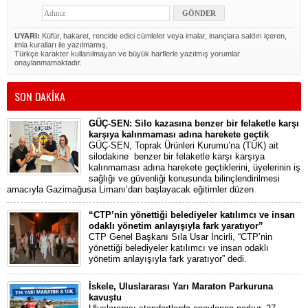
UYARI:
Küfür, hakaret, rencide edici cümleler veya imalar, inançlara saldırı içeren,
imla kuralları ile yazılmamış,
Türkçe karakter kullanılmayan ve büyük harflerle yazılmış yorumlar
onaylanmamaktadır.
SON DAKİKA
GÜÇ-SEN: Silo kazasına benzer bir felaketle karşı
karşıya kalınmaması adına harekete geçtik
GÜÇ-SEN, Toprak Ürünleri Kurumu’na (TÜK) ait
silodakine benzer bir felaketle karşı karşıya
kalınmaması adına harekete geçtiklerini, üyelerinin iş
sağlığı ve güvenliği konusunda bilinçlendirilmesi
amacıyla Gazimağusa Limanı’dan başlayacak eğitimler düzen
“CTP’nin yönettiği belediyeler katılımcı ve insan
odaklı yönetim anlayışıyla fark yaratıyor”
CTP Genel Başkanı Sıla Usar İncirli, “CTP’nin
yönettiği belediyeler katılımcı ve insan odaklı
yönetim anlayışıyla fark yaratıyor” dedi.
İskele, Uluslararası Yarı Maraton Parkuruna
kavuştu