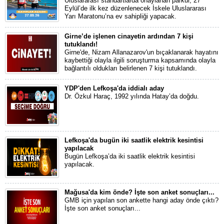
Uluslararası standartlarda onaylanan parkur, 27
Eylül’de ilk kez düzenlenecek İskele Uluslararası
Yarı Maratonu’na ev sahipliği yapacak.
Girne’de işlenen cinayetin ardından 7 kişi
tutuklandı!
Girne'de, Nizam Allanazarov'un bıçaklanarak hayatını
kaybettiği olayla ilgili soruşturma kapsamında olayla
bağlantılı oldukları belirlenen 7 kişi tutuklandı.
YDP'den Lefkoşa'da iddialı aday
Dr. Özkul Haraç, 1992 yılında Hatay’da doğdu.
Lefkoşa'da bugün iki saatlik elektrik kesintisi
yapılacak
Bugün Lefkoşa’da iki saatlik elektrik kesintisi
yapılacak.
Mağusa'da kim önde? İşte son anket sonuçları...
GMB için yapılan son ankette hangi aday önde çıktı?
İşte son anket sonuçları...