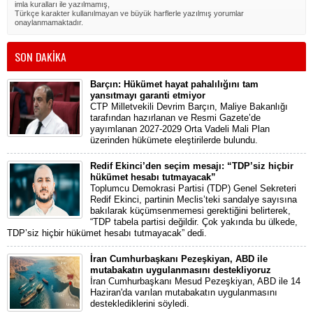
imla kuralları ile yazılmamış,
Türkçe karakter kullanılmayan ve büyük harflerle yazılmış yorumlar
onaylanmamaktadır.
SON DAKİKA
Barçın: Hükümet hayat pahalılığını tam
yansıtmayı garanti etmiyor
CTP Milletvekili Devrim Barçın, Maliye Bakanlığı
tarafından hazırlanan ve Resmi Gazete’de
yayımlanan 2027-2029 Orta Vadeli Mali Plan
üzerinden hükümete eleştirilerde bulundu.
Redif Ekinci’den seçim mesajı: “TDP’siz hiçbir
hükümet hesabı tutmayacak”
Toplumcu Demokrasi Partisi (TDP) Genel Sekreteri
Redif Ekinci, partinin Meclis’teki sandalye sayısına
bakılarak küçümsenmemesi gerektiğini belirterek,
“TDP tabela partisi değildir. Çok yakında bu ülkede,
TDP’siz hiçbir hükümet hesabı tutmayacak” dedi.
İran Cumhurbaşkanı Pezeşkiyan, ABD ile
mutabakatın uygulanmasını destekliyoruz
İran Cumhurbaşkanı Mesud Pezeşkiyan, ABD ile 14
Haziran'da varılan mutabakatın uygulanmasını
desteklediklerini söyledi.