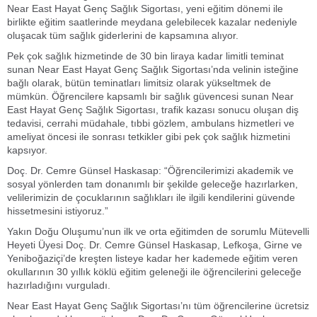
Near East Hayat Genç Sağlık Sigortası, yeni eğitim dönemi ile
birlikte eğitim saatlerinde meydana gelebilecek kazalar nedeniyle
oluşacak tüm sağlık giderlerini de kapsamına alıyor.
Pek çok sağlık hizmetinde de 30 bin liraya kadar limitli teminat
sunan Near East Hayat Genç Sağlık Sigortası’nda velinin isteğine
bağlı olarak, bütün teminatları limitsiz olarak yükseltmek de
mümkün. Öğrencilere kapsamlı bir sağlık güvencesi sunan Near
East Hayat Genç Sağlık Sigortası, trafik kazası sonucu oluşan diş
tedavisi, cerrahi müdahale, tıbbi gözlem, ambulans hizmetleri ve
ameliyat öncesi ile sonrası tetkikler gibi pek çok sağlık hizmetini
kapsıyor.
Doç. Dr. Cemre Günsel Haskasap: “Öğrencilerimizi akademik ve
sosyal yönlerden tam donanımlı bir şekilde geleceğe hazırlarken,
velilerimizin de çocuklarının sağlıkları ile ilgili kendilerini güvende
hissetmesini istiyoruz.”
Yakın Doğu Oluşumu’nun ilk ve orta eğitimden de sorumlu Mütevelli
Heyeti Üyesi Doç. Dr. Cemre Günsel Haskasap, Lefkoşa, Girne ve
Yeniboğaziçi’de kreşten listeye kadar her kademede eğitim veren
okullarının 30 yıllık köklü eğitim geleneği ile öğrencilerini geleceğe
hazırladığını vurguladı.
Near East Hayat Genç Sağlık Sigortası’nı tüm öğrencilerine ücretsiz