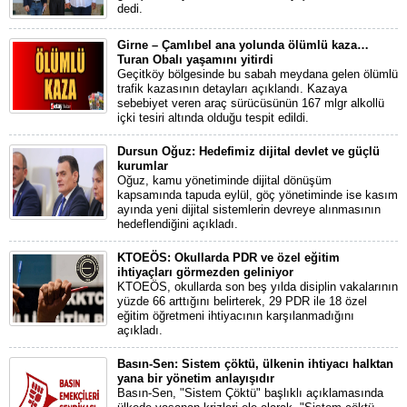
dedi.
Girne – Çamlıbel ana yolunda ölümlü kaza…
Turan Obalı yaşamını yitirdi
Geçitköy bölgesinde bu sabah meydana gelen ölümlü
trafik kazasının detayları açıklandı. Kazaya
sebebiyet veren araç sürücüsünün 167 mlgr alkollü
içki tesiri altında olduğu tespit edildi.
Dursun Oğuz: Hedefimiz dijital devlet ve güçlü
kurumlar
Oğuz, kamu yönetiminde dijital dönüşüm
kapsamında tapuda eylül, göç yönetiminde ise kasım
ayında yeni dijital sistemlerin devreye alınmasının
hedeflendiğini açıkladı.
KTOEÖS: Okullarda PDR ve özel eğitim
ihtiyaçları görmezden geliniyor
KTOEÖS, okullarda son beş yılda disiplin vakalarının
yüzde 66 arttığını belirterek, 29 PDR ile 18 özel
eğitim öğretmeni ihtiyacının karşılanmadığını
açıkladı.
Basın-Sen: Sistem çöktü, ülkenin ihtiyacı halktan
yana bir yönetim anlayışıdır
Basın-Sen, "Sistem Çöktü" başlıklı açıklamasında