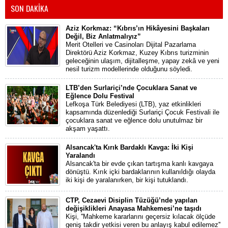
SON DAKİKA
Aziz Korkmaz: “Kıbrıs’ın Hikâyesini Başkaları
Değil, Biz Anlatmalıyız”
Merit Otelleri ve Casinoları Dijital Pazarlama
Direktörü Aziz Korkmaz, Kuzey Kıbrıs turizminin
geleceğinin ulaşım, dijitalleşme, yapay zekâ ve yeni
nesil turizm modellerinde olduğunu söyledi.
LTB’den Surlariçi’nde Çocuklara Sanat ve
Eğlence Dolu Festival
Lefkoşa Türk Belediyesi (LTB), yaz etkinlikleri
kapsamında düzenlediği Surlariçi Çocuk Festivali ile
çocuklara sanat ve eğlence dolu unutulmaz bir
akşam yaşattı.
Alsancak'ta Kırık Bardaklı Kavga: İki Kişi
Yaralandı
Alsancak'ta bir evde çıkan tartışma kanlı kavgaya
dönüştü. Kırık içki bardaklarının kullanıldığı olayda
iki kişi de yaralanırken, bir kişi tutuklandı.
CTP, Cezaevi Disiplin Tüzüğü’nde yapılan
değişiklikleri Anayasa Mahkemesi’ne taşıdı
Kişi, ''Mahkeme kararlarını geçersiz kılacak ölçüde
geniş takdir yetkisi veren bu anlayış kabul edilemez''