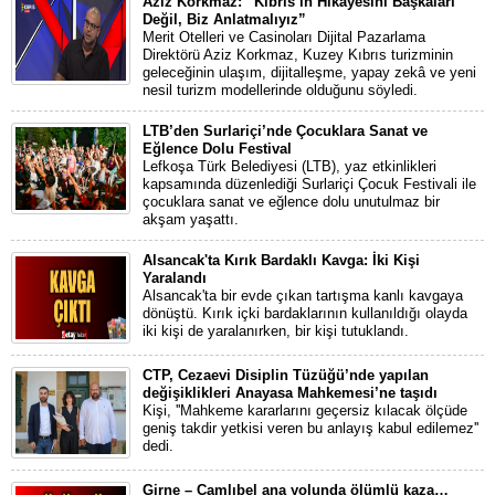
Aziz Korkmaz: “Kıbrıs’ın Hikâyesini Başkaları
Değil, Biz Anlatmalıyız”
Merit Otelleri ve Casinoları Dijital Pazarlama
Direktörü Aziz Korkmaz, Kuzey Kıbrıs turizminin
geleceğinin ulaşım, dijitalleşme, yapay zekâ ve yeni
nesil turizm modellerinde olduğunu söyledi.
LTB’den Surlariçi’nde Çocuklara Sanat ve
Eğlence Dolu Festival
Lefkoşa Türk Belediyesi (LTB), yaz etkinlikleri
kapsamında düzenlediği Surlariçi Çocuk Festivali ile
çocuklara sanat ve eğlence dolu unutulmaz bir
akşam yaşattı.
Alsancak'ta Kırık Bardaklı Kavga: İki Kişi
Yaralandı
Alsancak'ta bir evde çıkan tartışma kanlı kavgaya
dönüştü. Kırık içki bardaklarının kullanıldığı olayda
iki kişi de yaralanırken, bir kişi tutuklandı.
CTP, Cezaevi Disiplin Tüzüğü’nde yapılan
değişiklikleri Anayasa Mahkemesi’ne taşıdı
Kişi, ''Mahkeme kararlarını geçersiz kılacak ölçüde
geniş takdir yetkisi veren bu anlayış kabul edilemez''
dedi.
Girne – Çamlıbel ana yolunda ölümlü kaza…