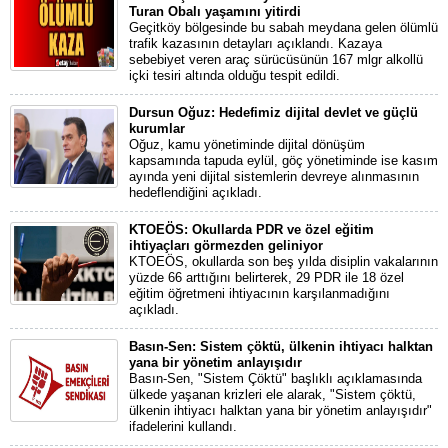
Turan Obalı yaşamını yitirdi
Geçitköy bölgesinde bu sabah meydana gelen ölümlü
trafik kazasının detayları açıklandı. Kazaya
sebebiyet veren araç sürücüsünün 167 mlgr alkollü
içki tesiri altında olduğu tespit edildi.
Dursun Oğuz: Hedefimiz dijital devlet ve güçlü
kurumlar
Oğuz, kamu yönetiminde dijital dönüşüm
kapsamında tapuda eylül, göç yönetiminde ise kasım
ayında yeni dijital sistemlerin devreye alınmasının
hedeflendiğini açıkladı.
KTOEÖS: Okullarda PDR ve özel eğitim
ihtiyaçları görmezden geliniyor
KTOEÖS, okullarda son beş yılda disiplin vakalarının
yüzde 66 arttığını belirterek, 29 PDR ile 18 özel
eğitim öğretmeni ihtiyacının karşılanmadığını
açıkladı.
Basın-Sen: Sistem çöktü, ülkenin ihtiyacı halktan
yana bir yönetim anlayışıdır
Basın-Sen, "Sistem Çöktü" başlıklı açıklamasında
ülkede yaşanan krizleri ele alarak, "Sistem çöktü,
ülkenin ihtiyacı halktan yana bir yönetim anlayışıdır"
ifadelerini kullandı.