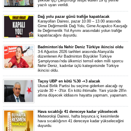
şekilde işçi çalıştırdığı tespit edilen 19 iş yerine
yazılı uyarı verildi.
Dağ yolu pazar günü trafiğe kapatılacak
Karayolları Dairesi, pazar 10.00 – 13.00 arasında
Girne Değirmenlik Dağ Yolu, Girne Acapulco Kavşağı
ile Değirmenlik Yol Ayrımı arasındaki yolun trafiğe
kapatılacağını duyurdu.
Badminton'da Nehir Deniz Türkiye ikincisi oldu
3-6 Ağustos 2026 tarihleri arasında Alanya'da
düzenlenen Air Badminton Büyükler Türkiye
Şampiyonası'nda ülkemizi temsil eden milli sporcu
Nehir Deniz, kadınlar üçlü kategorisinde Türkiye
ikincisi oldu.
Taçoy UBP en kötü %30 -+3 alacak
Ulusal Birlik Partisi bu seçime giderken alacağı oy
yüzde 30 + -3'tür. En kötü ihtimalle. Yani yüzde 28'in
altına düşecek iddiasını hayatta yapmam, yapamam.
Hava sıcaklığı 41 dereceye kadar yükselecek
Meteoroloji Dairesi, hafta boyunca iç kesimlerde
hava sıcaklığının 41 dereceye kadar yükseleceğini
duyurdu.