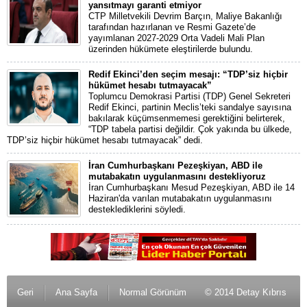
yansıtmayı garanti etmiyor
CTP Milletvekili Devrim Barçın, Maliye Bakanlığı
tarafından hazırlanan ve Resmi Gazete’de
yayımlanan 2027-2029 Orta Vadeli Mali Plan
üzerinden hükümete eleştirilerde bulundu.
Redif Ekinci’den seçim mesajı: “TDP’siz hiçbir
hükümet hesabı tutmayacak”
Toplumcu Demokrasi Partisi (TDP) Genel Sekreteri
Redif Ekinci, partinin Meclis’teki sandalye sayısına
bakılarak küçümsenmemesi gerektiğini belirterek,
“TDP tabela partisi değildir. Çok yakında bu ülkede,
TDP’siz hiçbir hükümet hesabı tutmayacak” dedi.
İran Cumhurbaşkanı Pezeşkiyan, ABD ile
mutabakatın uygulanmasını destekliyoruz
İran Cumhurbaşkanı Mesud Pezeşkiyan, ABD ile 14
Haziran'da varılan mutabakatın uygulanmasını
desteklediklerini söyledi.
Geri
Ana Sayfa
Normal Görünüm
© 2014 Detay Kıbrıs