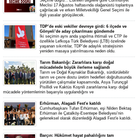
Seçime doğru... Edinilen bilgilere göre Cumhuriyet
Meclisi 17 Ağustos haftasında olağanüstü toplantıya
çağrılacak ve erken Milletvekilliği Genel Seçimi ile
ilgili yasalar görüşülecek.
TDP’de eski vekiller devreye girdi: 6 ilçede ve
Gönyeli’de aday çıkarılması gündemde
İki seçimin aynı anda yapılma ihtimali ve CTP ile
özellikle Lefkoşa Türk Belediyesi (LTB) özelinde
yaşanan sıkıntılar, TDP’de adaylık stratejisinin
yeniden masaya yatırılmasına neden oldu.
Tarım Bakanlığı: Zararlılara karşı doğal
mücadelede büyük ilerleme sağlandı
Tarım ve Doğal Kaynaklar Bakanlığı, sürdürülebilir
tarım ve çevre dostu üretim hedefleri doğrultusunda
yürütülen çalışmalar kapsamında, Asya Turunçgil
Pisillidi ve Kaktüs Koşnili zararlılarına karşı doğal
mücadele yöntemlerinin başarıyla uygulandığını ve
Erhürman, Alagadi Fest'e katıldı
Cumhurbaşkanı Tufan Erhürman, eşi Nilden Bektaş
Erhürman ile Çatalköy-Esentepe Belediyesi’nin
geleneksel olarak düzenlediği Alagadi Fest'e katıldı.
Barçın: Hükümet hayat pahalılığını tam