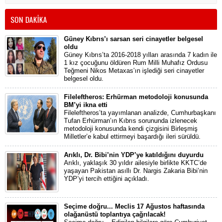
SON DAKİKA
Güney Kıbrıs’ı sarsan seri cinayetler belgesel
oldu
Güney Kıbrıs’ta 2016-2018 yılları arasında 7 kadın ile
1 kız çocuğunu öldüren Rum Milli Muhafız Ordusu
Teğmeni Nikos Metaxas’ın işlediği seri cinayetler
belgesel oldu.
Fileleftheros: Erhürman metodoloji konusunda
BM’yi ikna etti
Fileleftheros’ta yayımlanan analizde, Cumhurbaşkanı
Tufan Erhürman’ın Kıbrıs sorununda izlenecek
metodoloji konusunda kendi çizgisini Birleşmiş
Milletler’e kabul ettirmeyi başardığı ileri sürüldü.
Arıklı, Dr. Bibi’nin YDP’ye katıldığını duyurdu
Arıklı, yaklaşık 30 yıldır ailesiyle birlikte KKTC’de
yaşayan Pakistan asıllı Dr. Nargis Zakaria Bibi’nin
YDP’yi tercih ettiğini açıkladı.
Seçime doğru... Meclis 17 Ağustos haftasında
olağanüstü toplantıya çağrılacak!