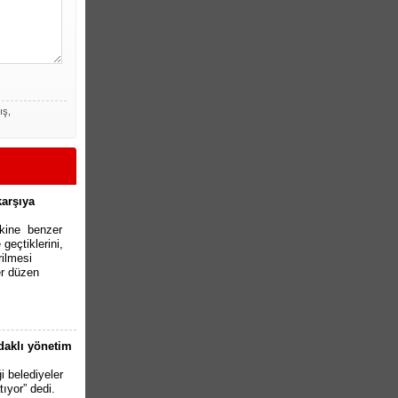
ış,
karşıya
akine benzer
geçtiklerini,
rilmesi
r düzen
odaklı yönetim
i belediyeler
tıyor” dedi.