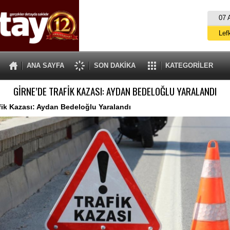
07 
Lef
M
ANA SAYFA
SON DAKİKA
KATEGORİLER
Gü
GİRNE’DE TRAFİK KAZASI: AYDAN BEDELOĞLU YARALANDI
İ
İs
fik Kazası: Aydan Bedeloğlu Yaralandı
A