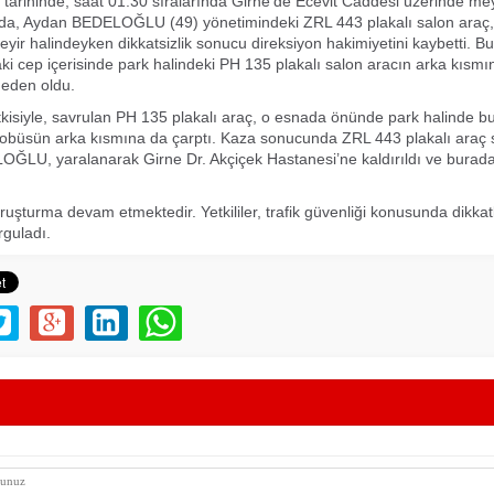
 tarihinde, saat 01:30 sıralarında Girne’de Ecevit Caddesi üzerinde m
ında, Aydan BEDELOĞLU (49) yönetimindeki ZRL 443 plakalı salon araç
seyir halindeyken dikkatsizlik sonucu direksiyon hakimiyetini kaybetti. B
ki cep içerisinde park halindeki PH 135 plakalı salon aracın arka kısmı
eden oldu.
isiyle, savrulan PH 135 plakalı araç, o esnada önünde park halinde 
otobüsün arka kısmına da çarptı. Kaza sonucunda ZRL 443 plakalı araç
ĞLU, yaralanarak Girne Dr. Akçiçek Hastanesi’ne kaldırıldı ve bura
soruşturma devam etmektedir. Yetkililer, trafik güvenliği konusunda dikka
rguladı.