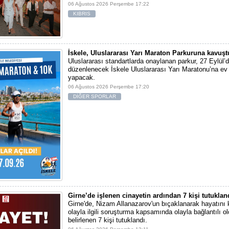
06 Ağustos 2026 Perşembe 17:22
KIBRIS
İskele, Uluslararası Yarı Maraton Parkuruna kavuşt
Uluslararası standartlarda onaylanan parkur, 27 Eylül’d
düzenlenecek İskele Uluslararası Yarı Maratonu’na ev 
yapacak.
06 Ağustos 2026 Perşembe 17:20
DİĞER SPORLAR
Girne’de işlenen cinayetin ardından 7 kişi tutuklan
Girne'de, Nizam Allanazarov'un bıçaklanarak hayatını 
olayla ilgili soruşturma kapsamında olayla bağlantılı ol
belirlenen 7 kişi tutuklandı.