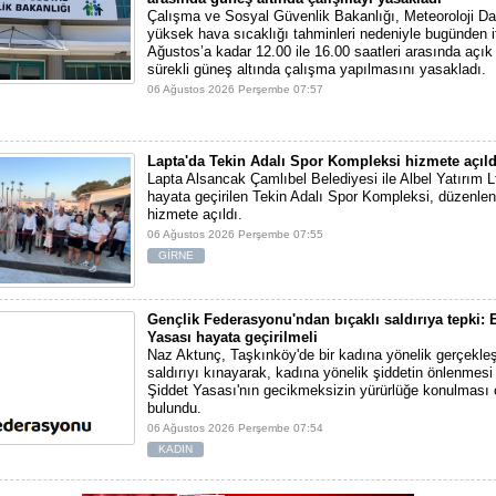
Çalışma ve Sosyal Güvenlik Bakanlığı, Meteoroloji Dai
yüksek hava sıcaklığı tahminleri nedeniyle bugünden i
Ağustos’a kadar 12.00 ile 16.00 saatleri arasında açı
sürekli güneş altında çalışma yapılmasını yasakladı.
06 Ağustos 2026 Perşembe 07:57
Lapta'da Tekin Adalı Spor Kompleksi hizmete açıld
Lapta Alsancak Çamlıbel Belediyesi ile Albel Yatırım Ltd
hayata geçirilen Tekin Adalı Spor Kompleksi, düzenlen
hizmete açıldı.
06 Ağustos 2026 Perşembe 07:55
GİRNE
Gençlik Federasyonu'ndan bıçaklı saldırıya tepki: E
Yasası hayata geçirilmeli
Naz Aktunç, Taşkınköy'de bir kadına yönelik gerçekleşt
saldırıyı kınayarak, kadına yönelik şiddetin önlenmesi 
Şiddet Yasası'nın gecikmeksizin yürürlüğe konulması 
bulundu.
06 Ağustos 2026 Perşembe 07:54
KADIN