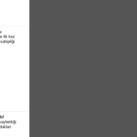
u
e ilk kez
sahipliği
dı!
kaybettiği
dukları