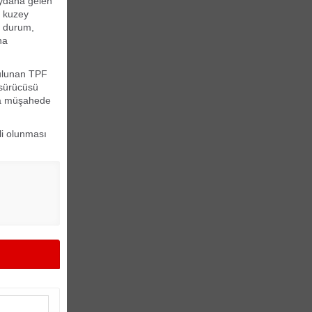
eydana gelen
, kuzey
u durum,
na
bulunan TPF
 sürücüsü
da müşahede
tli olunması