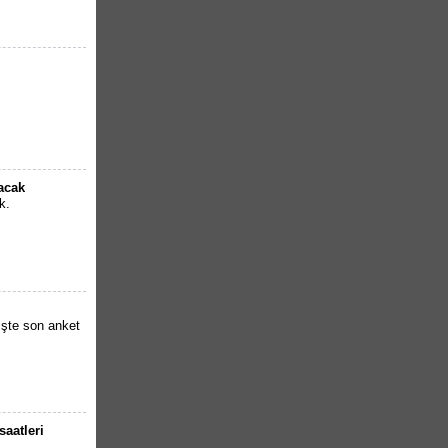
lacak
k.
İşte son anket
saatleri