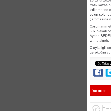
25 Eylül 2024
trafik kazas
istikametine 
yolun solunda
çarpmasına n
Çarpmanın etk
607 plakalı 
Aydan BEDELO
altına alındı.
Olayla ilgili 
gerektiğini vu
Yorumlar