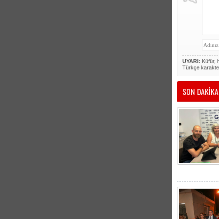
UYARI:
Küfür, h
Türkçe karakte
SON DAKİKA