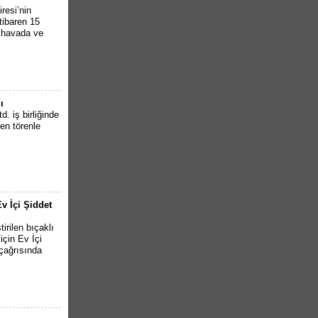
resi’nin
tibaren 15
k havada ve
ı
. iş birliğinde
en törenle
v İçi Şiddet
irilen bıçaklı
için Ev İçi
çağrısında