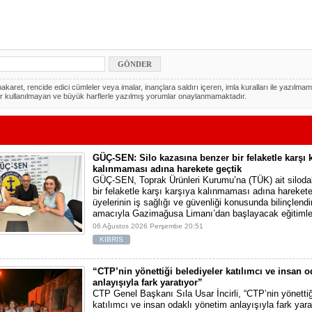
akaret, rencide edici cümleler veya imalar, inançlara saldırı içeren, imla kuralları ile yazılmam
r kullanılmayan ve büyük harflerle yazılmış yorumlar onaylanmamaktadır.
GÜÇ-SEN: Silo kazasına benzer bir felaketle karşı 
kalınmaması adına harekete geçtik
GÜÇ-SEN, Toprak Ürünleri Kurumu’na (TÜK) ait silod
bir felaketle karşı karşıya kalınmaması adına harekete 
üyelerinin iş sağlığı ve güvenliği konusunda bilinçlendi
amacıyla Gazimağusa Limanı’dan başlayacak eğitimle
06 Ağustos 2026 Perşembe 20:51
KIBRIS
“CTP’nin yönettiği belediyeler katılımcı ve insan 
anlayışıyla fark yaratıyor”
CTP Genel Başkanı Sıla Usar İncirli, “CTP’nin yönettiğ
katılımcı ve insan odaklı yönetim anlayışıyla fark yara