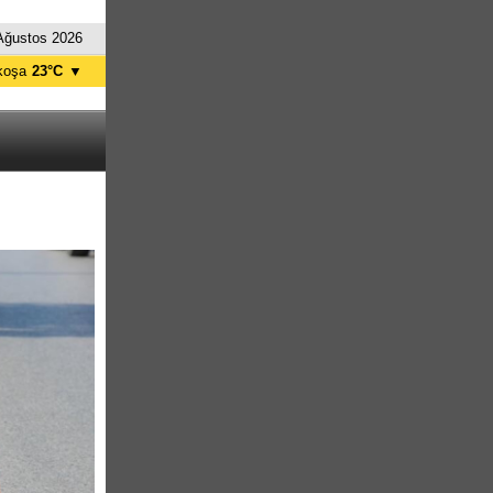
Ağustos 2026
koşa
23°C
▼
ağusa
24°C
Girne
25°C
zelyurt
23°C
skele
24°C
tanbul
23°C
nkara
22°C