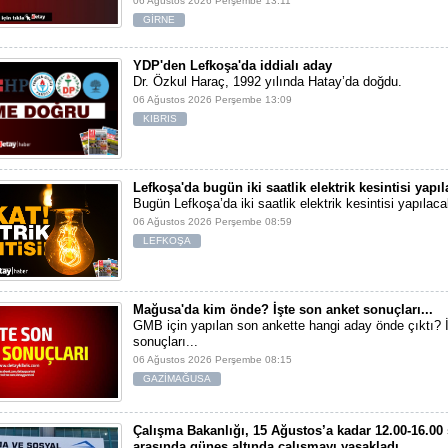
06 Ağustos 2026 Perşembe 13:11
GİRNE
YDP'den Lefkoşa'da iddialı aday
Dr. Özkul Haraç, 1992 yılında Hatay’da doğdu.
06 Ağustos 2026 Perşembe 13:09
KIBRIS
Lefkoşa'da bugün iki saatlik elektrik kesintisi yapı
Bugün Lefkoşa’da iki saatlik elektrik kesintisi yapılaca
06 Ağustos 2026 Perşembe 08:59
LEFKOŞA
Mağusa'da kim önde? İşte son anket sonuçları...
GMB için yapılan son ankette hangi aday önde çıktı? 
sonuçları...
06 Ağustos 2026 Perşembe 08:15
GAZİMAĞUSA
Çalışma Bakanlığı, 15 Ağustos’a kadar 12.00-16.00 
arasında güneş altında çalışmayı yasakladı