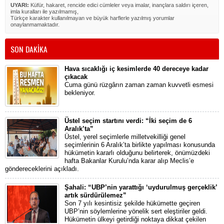
UYARI:
Küfür, hakaret, rencide edici cümleler veya imalar, inançlara saldırı içeren,
imla kuralları ile yazılmamış,
Türkçe karakter kullanılmayan ve büyük harflerle yazılmış yorumlar
onaylanmamaktadır.
SON DAKİKA
Hava sıcaklığı iç kesimlerde 40 dereceye kadar
çıkacak
Cuma günü rüzgârın zaman zaman kuvvetli esmesi
bekleniyor.
Üstel seçim startını verdi: “İki seçim de 6
Aralık’ta”
Üstel, yerel seçimlerle milletvekilliği genel
seçimlerinin 6 Aralık’ta birlikte yapılması konusunda
hükümetin kararlı olduğunu belirterek, önümüzdeki
hafta Bakanlar Kurulu’nda karar alıp Meclis’e
göndereceklerini açıkladı.
Şahali: “UBP’nin yarattığı ‘uydurulmuş gerçeklik’
artık sürdürülemez”
Son 7 yılı kesintisiz şekilde hükümette geçiren
UBP’nin söylemlerine yönelik sert eleştiriler geldi.
Hükümetin ülkeyi getirdiği noktaya dikkat çekilen