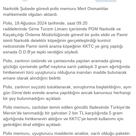
Narkotik Şubede görevli polis memuru Mert Osmanlılar
mahkemede olguları aktardı.
Polis, 18 Ağustos 2024 tarihinde, saat 09.20
raddelerinde Girne Turizm Limanı içerisinde PGM Narkotik ve
Kaçakçılığı Önleme Müdürlüğünde görevli bir polis ekibi ve Pamir
isimli Narkotik detektör köpeğinin gerçekleştirdiği kontrol
neticesinde Pamir isimli arama köpeğinin KKTC ye giriş yaptığı
esnada Ö.D.B'ye tepki verdiğini söyledi.
Polis, zanlının üstünde ve çantasında yapılan aramada güneş
gözlüğü içerisinde şeffaf naylona sarılı yaklaşık 3 gram ağırlığında
hintkeneviri türü uyuşturucu olduğuna inanılan madde bulunarak
emare olarak alındığını belirtti.
Polis, zanlının suçüstü tutuklanarak, soruşturma başlatıldığını, aynı
gün Girne’deki evinde arama yapıldığını ancak kanunsuz herhangi
bir şey bulunmadığını açıkladı.
Polis memuru, zanlıdan temin edilen gönüllü ifadesinde Türkiye'de
Mersin’de tanımadığı bir şahıstan 2 bin TL karşılığında 5 gram
ağırlığında hintkeneviri aldığını ve KKTC'ye kendi kullanımı için
getirdiğini itiraf ettiğini açıkladı.
Polis memuru, uyuşturucu maddenin analize, sarılı olduğu paketin