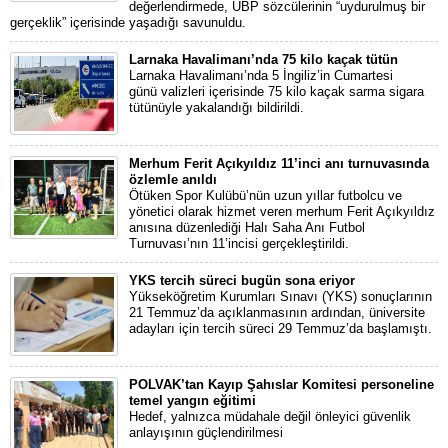
değerlendirmede, UBP sözcülerinin “uydurulmuş bir
gerçeklik” içerisinde yaşadığı savunuldu.
Larnaka Havalimanı’nda 75 kilo kaçak tütün
Larnaka Havalimanı’nda 5 İngiliz’in Cumartesi
günü valizleri içerisinde 75 kilo kaçak sarma sigara
tütünüyle yakalandığı bildirildi.
Merhum Ferit Açıkyıldız 11’inci anı turnuvasında
özlemle anıldı
Ötüken Spor Kulübü’nün uzun yıllar futbolcu ve
yönetici olarak hizmet veren merhum Ferit Açıkyıldız
anısına düzenlediği Halı Saha Anı Futbol
Turnuvası’nın 11’incisi gerçekleştirildi.
YKS tercih süreci bugün sona eriyor
Yükseköğretim Kurumları Sınavı (YKS) sonuçlarının
21 Temmuz’da açıklanmasının ardından, üniversite
adayları için tercih süreci 29 Temmuz’da başlamıştı.
POLVAK’tan Kayıp Şahıslar Komitesi personeline
temel yangın eğitimi
Hedef, yalnızca müdahale değil önleyici güvenlik
anlayışının güçlendirilmesi