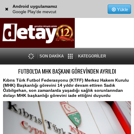
Android uygulamamız
Yükle
Google Play'de mevcut
SON DAKİKA
KATEGORİLER
FUTBOL'DA MHK BAŞKANI GÖREVİNDEN AYRILDI
Kıbrıs Türk Futbol Federasyonu (KTFF) Merkez Hakem Kurulu
(MHK) Başkanlığı görevini 14 yıldır devam ettiren Sadık
Özbilgehan, son zamanlarda yaşadığı sağlık sorunlarından
dolayı MHK başkanlığı görevini iade ettiğini duyurdu