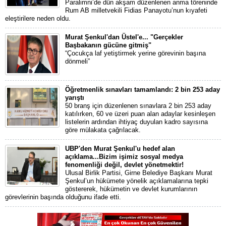
Paralimni’de dün akşam düzenlenen anma töreninde
Rum AB milletvekili Fidias Panayotu’nun kıyafeti
eleştirilere neden oldu.
Murat Şenkul'dan Üstel'e... "Gerçekler
Başbakanın gücüne gitmiş"
“Çocukça laf yetiştirmek yerine görevinin başına
dönmeli”
Öğretmenlik sınavları tamamlandı: 2 bin 253 aday
yarıştı
50 branş için düzenlenen sınavlara 2 bin 253 aday
katılırken, 60 ve üzeri puan alan adaylar kesinleşen
listelerin ardından ihtiyaç duyulan kadro sayısına
göre mülakata çağrılacak.
UBP'den Murat Şenkul'u hedef alan
açıklama...Bizim işimiz sosyal medya
fenomenliği değil, devlet yönetmektir!
Ulusal Birlik Partisi, Girne Belediye Başkanı Murat
Şenkul’un hükümete yönelik açıklamalarına tepki
göstererek, hükümetin ve devlet kurumlarının
görevlerinin başında olduğunu ifade etti.