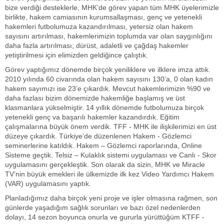
bize verdiği desteklerle, MHK’de görev yapan tüm MHK üyelerimizle
birlikte, hakem camiasının kurumsallaşması, genç ve yetenekli
hakemleri futbolumuza kazandırılması, yetersiz olan hakem
sayısını artırılması, hakemlerimizin toplumda var olan saygınlığını
daha fazla artırılması; dürüst, adaletli ve çağdaş hakemler
yetiştirilmesi için elimizden geldiğince çalıştık.
Görev yaptığımız dönemde birçok yeniliklere ve ilklere imza attık.
2010 yılında 60 civarında olan hakem sayısını 130’a, 0 olan kadın
hakem sayımızı ise 23’e çıkardık. Mevcut hakemlerimizin %90 ve
daha fazlası bizim dönemizde hakemliğe başlamış ve üst
klasmanlara yükselmiştir. 14 yıllık dönemde futbolumuza birçok
yetenekli genç va başarılı hakemler kazandırdık. Eğitim
çalışmalarına büyük önem verdik. TFF - MHK ile ilişkilerimizi en üst
düzeye çıkardık. Türkiye’de düzenlenen Hakem - Gözlemci
seminerlerine katıldık. Hakem – Gözlemci raporlarında, Online
Sisteme geçtik. Telsiz – Kulaklık sistemi uygulaması ve Canlı - Skor
uygulamasını gerçekleştik. Son olarak da sizin, MHK ve Miracle
TV’nin büyük emekleri ile ülkemizde ilk kez Video Yardımcı Hakem
(VAR) uygulamasını yaptık.
Planladığımız daha birçok yeni proje ve işler olmasına rağmen, son
günlerde yaşadığım sağlık sorunları ve bazı özel nedenlerden
dolayı, 14 sezon boyunca onurla ve gururla yürüttüğüm KTFF -