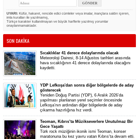
UYARI:
Küfür, hakaret, rencide edici cümleler veya imalar, inançlara saldırı içeren,
imla kuralları ile yazılmamış,
Türkçe karakter kullanılmayan ve büyük harflerle yazılmış yorumlar
onaylanmamaktadır.
SON DAKİKA
Sıcaklıklar 41 derece dolaylarında olacak
Meteoroloji Dairesi, 8-14 Ağustos tarihleri arasında
hava sıcaklığının 41 derece dolaylarında olacağını
kaydetti.
YDP Lefkoşa'dan sonra diğer bölgelerde de aday
gösterecek
Yeniden Doğuş Partisi (YDP), 6 Aralık 2026’da
yapılması planlanan yerel seçimler öncesinde
Lefkoşa’nın ardından diğer bölgelerde de aday
çıkarma hazırlığına hız verdi.
Teoman, Kıbrıs’ta Müzikseverlere Unutulmaz Bir
Gece Yaşattı
Türk rock müziğinin ikonik ismi Teoman, konser
maratonuna bu kez yavru vatan Kıbrıs’ta devam etti.