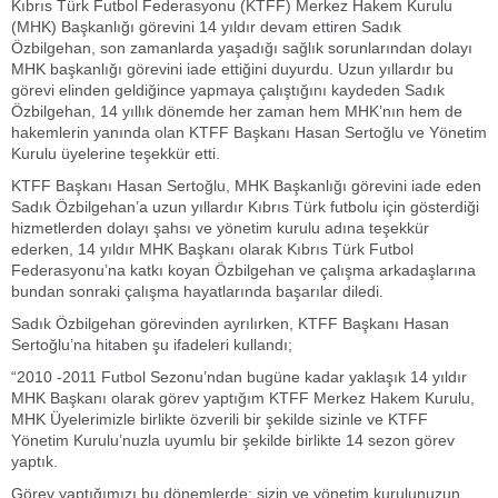
Kıbrıs Türk Futbol Federasyonu (KTFF) Merkez Hakem Kurulu
(MHK) Başkanlığı görevini 14 yıldır devam ettiren Sadık
Özbilgehan, son zamanlarda yaşadığı sağlık sorunlarından dolayı
MHK başkanlığı görevini iade ettiğini duyurdu. Uzun yıllardır bu
görevi elinden geldiğince yapmaya çalıştığını kaydeden Sadık
Özbilgehan, 14 yıllık dönemde her zaman hem MHK’nın hem de
hakemlerin yanında olan KTFF Başkanı Hasan Sertoğlu ve Yönetim
Kurulu üyelerine teşekkür etti.
KTFF Başkanı Hasan Sertoğlu, MHK Başkanlığı görevini iade eden
Sadık Özbilgehan’a uzun yıllardır Kıbrıs Türk futbolu için gösterdiği
hizmetlerden dolayı şahsı ve yönetim kurulu adına teşekkür
ederken, 14 yıldır MHK Başkanı olarak Kıbrıs Türk Futbol
Federasyonu’na katkı koyan Özbilgehan ve çalışma arkadaşlarına
bundan sonraki çalışma hayatlarında başarılar diledi.
Sadık Özbilgehan görevinden ayrılırken, KTFF Başkanı Hasan
Sertoğlu’na hitaben şu ifadeleri kullandı;
“2010 -2011 Futbol Sezonu’ndan bugüne kadar yaklaşık 14 yıldır
MHK Başkanı olarak görev yaptığım KTFF Merkez Hakem Kurulu,
MHK Üyelerimizle birlikte özverili bir şekilde sizinle ve KTFF
Yönetim Kurulu’nuzla uyumlu bir şekilde birlikte 14 sezon görev
yaptık.
Görev yaptığımızı bu dönemlerde; sizin ve yönetim kurulunuzun