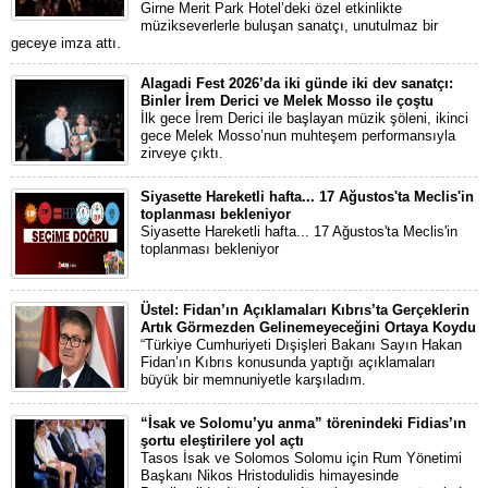
Girne Merit Park Hotel’deki özel etkinlikte
müzikseverlerle buluşan sanatçı, unutulmaz bir
geceye imza attı.
Alagadi Fest 2026’da iki günde iki dev sanatçı:
Binler İrem Derici ve Melek Mosso ile çoştu
İlk gece İrem Derici ile başlayan müzik şöleni, ikinci
gece Melek Mosso’nun muhteşem performansıyla
zirveye çıktı.
Siyasette Hareketli hafta... 17 Ağustos'ta Meclis'in
toplanması bekleniyor
Siyasette Hareketli hafta... 17 Ağustos'ta Meclis'in
toplanması bekleniyor
Üstel: Fidan’ın Açıklamaları Kıbrıs’ta Gerçeklerin
Artık Görmezden Gelinemeyeceğini Ortaya Koydu
“Türkiye Cumhuriyeti Dışişleri Bakanı Sayın Hakan
Fidan’ın Kıbrıs konusunda yaptığı açıklamaları
büyük bir memnuniyetle karşıladım.
“İsak ve Solomu’yu anma” törenindeki Fidias’ın
şortu eleştirilere yol açtı
Tasos İsak ve Solomos Solomu için Rum Yönetimi
Başkanı Nikos Hristodulidis himayesinde