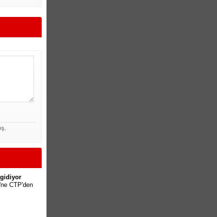
ış,
gidiyor
'ne CTP'den