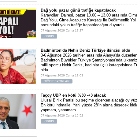
Dağ yolu pazar günü trafiğe kapatılacak
Karayolları Dairesi, pazar 10.00 – 13.00 arasında Girn
Dağ Yolu, Girne Acapulco Kavşağı ile Değirmenlik Yol
arasındaki yolun trafiğe kapatılacağını duyurdu.
07 Ağustos 2026 Cuma 17:27
KIBRIS
Badminton'da Nehir Deniz Türkiye ikincisi oldu
3-6 Ağustos 2026 tarihleri arasında Alanya'da düzenlen
Badminton Büyükler Türkiye Şampiyonası'nda ülkemiz
milli sporcu Nehir Deniz, kadınlar üçlü kategorisinde Tü
oldu.
07 Ağustos 2026 Cuma 17:03
DİĞER SPORLAR
Taçoy UBP en kötü %30 -+3 alacak
Ulusal Birlik Partisi bu seçime giderken alacağı oy yüz
En kötü ihtimalle. Yani yüzde 28'in altına düşecek iddi
yapmam, yapamam.
07 Ağustos 2026 Cuma 16:52
KIBRIS