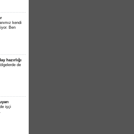
r
anımız kendi
iyor. Ben
ay hazırlığı
ölgelerde de
uyarı
de işçi
.