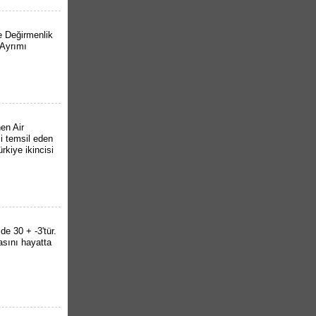
e Değirmenlik
 Ayrımı
en Air
i temsil eden
rkiye ikincisi
de 30 + -3'tür.
asını hayatta