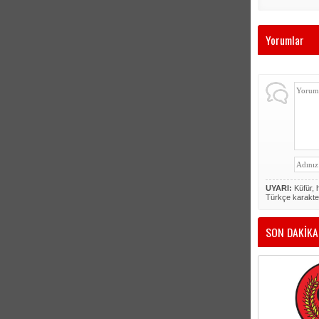
Yorumlar
UYARI:
Küfür, h
Türkçe karakte
SON DAKİKA