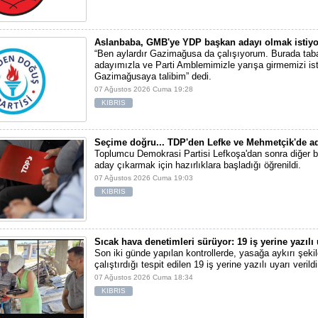
Aslanbaba, GMB'ye YDP başkan adayı olmak istiyo
“Ben aylardır Gazimağusa da çalışıyorum. Burada tab
adayımızla ve Parti Amblemimizle yarışa girmemizi ist
Gazimağusaya talibim” dedi.
07 Ağustos 2026 Cuma 19:28
KIBRIS
Seçime doğru... TDP'den Lefke ve Mehmetçik'de ad
Toplumcu Demokrasi Partisi Lefkoşa'dan sonra diğer b
aday çıkarmak için hazırlıklara başladığı öğrenildi.
07 Ağustos 2026 Cuma 19:03
KIBRIS
Sıcak hava denetimleri sürüyor: 19 iş yerine yazılı 
Son iki günde yapılan kontrollerde, yasağa aykırı şekil
çalıştırdığı tespit edilen 19 iş yerine yazılı uyarı verildi
07 Ağustos 2026 Cuma 18:34
KIBRIS