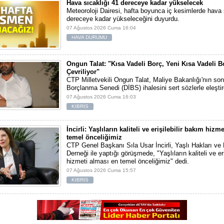
Hava sıcaklığı 41 dereceye kadar yükselecek
Meteoroloji Dairesi, hafta boyunca iç kesimlerde hava 
dereceye kadar yükseleceğini duyurdu.
07 Ağustos 2026 Cuma 16:04
HAVA DURUMU
Ongun Talat: "Kısa Vadeli Borç, Yeni Kısa Vadeli B
Çevriliyor"
CTP Milletvekili Ongun Talat, Maliye Bakanlığı'nın son
Borçlanma Senedi (DİBS) ihalesini sert sözlerle eleştir
07 Ağustos 2026 Cuma 16:03
KIBRIS
İncirli: Yaşlıların kaliteli ve erişilebilir bakım hizm
temel önceliğimiz
CTP Genel Başkanı Sıla Usar İncirli, Yaşlı Hakları ve
Derneği ile yaptığı görüşmede, "Yaşlıların kaliteli ve er
hizmeti alması en temel önceliğimiz" dedi.
07 Ağustos 2026 Cuma 15:57
KIBRIS