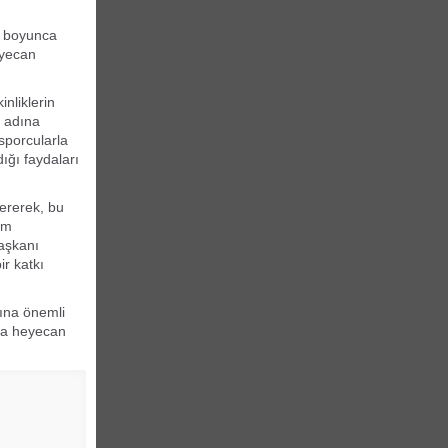
ün boyunca
eyecan
nliklerin
k adına
sporcularla
dığı faydaları
ererek, bu
am
aşkanı
ir katkı
mına önemli
nda heyecan