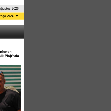
Ağustos 2026
koşa
26°C
▼
ağusa
27°C
Girne
27°C
zelyurt
26°C
skele
27°C
tanbul
24°C
enlenen
lk Plajı'nda
nkara
24°C