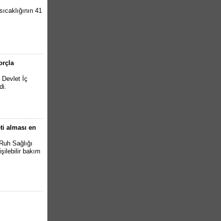
sıcaklığının 41
orçla
 Devlet İç
di.
eti alması en
 Ruh Sağlığı
işilebilir bakım