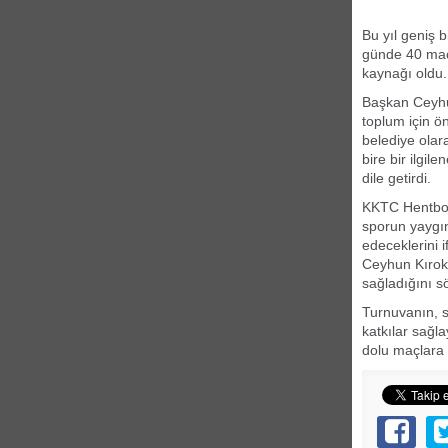
Bu yıl geniş 
günde 40 maçı
kaynağı oldu.
Başkan Ceyhun
toplum için ö
belediye olar
bire bir ilgil
dile getirdi.
KKTC Hentbol 
sporun yaygın
edeceklerini 
Ceyhun Kırok'
sağladığını sö
Turnuvanın, s
katkılar sağl
dolu maçlara 