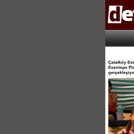
Çatalköy Ese
Esentepe Pla
gerçekleşiyo