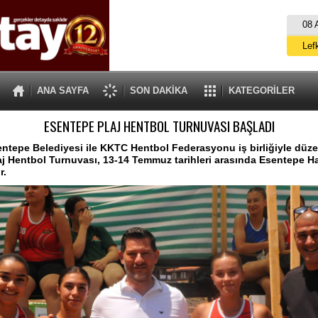
08 
Lef
M
ANA SAYFA
SON DAKİKA
KATEGORİLER
Gü
ESENTEPE PLAJ HENTBOL TURNUVASI BAŞLADI
İ
İs
ntepe Belediyesi ile KKTC Hentbol Federasyonu iş birliğiyle düz
j Hentbol Turnuvası, 13-14 Temmuz tarihleri arasında Esentepe Ha
A
r.