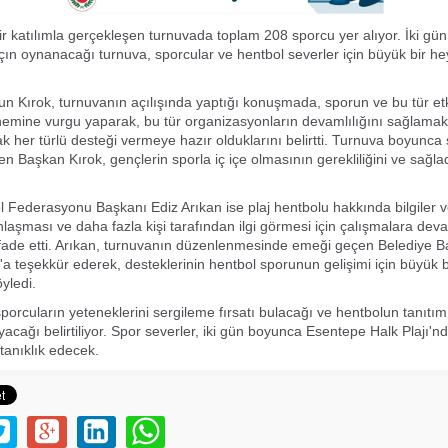
bir katılımla gerçekleşen turnuvada toplam 208 sporcu yer alıyor. İki g
n oynanacağı turnuva, sporcular ve hentbol severler için büyük bir h
 Kırok, turnuvanın açılışında yaptığı konuşmada, sporun ve bu tür etki
nemine vurgu yaparak, bu tür organizasyonların devamlılığını sağlama
ak her türlü desteği vermeye hazır olduklarını belirtti. Turnuva boyunca 
enen Başkan Kırok, gençlerin sporla iç içe olmasının gerekliliğini ve sağla
Federasyonu Başkanı Ediz Arıkan ise plaj hentbolu hakkında bilgiler v
laşması ve daha fazla kişi tarafından ilgi görmesi için çalışmalara dev
ifade etti. Arıkan, turnuvanın düzenlenmesinde emeği geçen Belediye B
a teşekkür ederek, desteklerinin hentbol sporunun gelişimi için büyük b
yledi.
porcuların yeteneklerini sergileme fırsatı bulacağı ve hentbolun tanıtı
ayacağı belirtiliyor. Spor severler, iki gün boyunca Esentepe Halk Plajı'
tanıklık edecek.