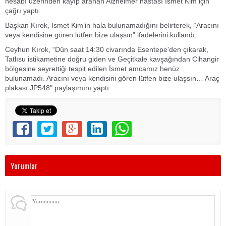
hesabı üzerinden kayıp aranan Alzheimer hastası İsmet Kim için
çağrı yaptı.
Başkan Kırok, İsmet Kim’in hala bulunamadığını belirterek, “Aracını
veya kendisine gören lütfen bize ulaşsın” ifadelerini kullandı.
Ceyhun Kırok, “Dün saat 14:30 civarında Esentepe'den çıkarak,
Tatlısu istikametine doğru giden ve Geçitkale kavşağından Cihangir
bölgesine seyrettiği tespit edilen İsmet amcamız henüz
bulunamadı. Aracını veya kendisini gören lütfen bize ulaşsın… Araç
plakası JP548" paylaşımını yaptı.
Yorumlar