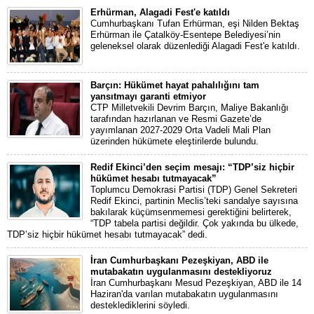
Erhürman, Alagadi Fest'e katıldı
Cumhurbaşkanı Tufan Erhürman, eşi Nilden Bektaş
Erhürman ile Çatalköy-Esentepe Belediyesi’nin
geleneksel olarak düzenlediği Alagadi Fest'e katıldı.
Barçın: Hükümet hayat pahalılığını tam
yansıtmayı garanti etmiyor
CTP Milletvekili Devrim Barçın, Maliye Bakanlığı
tarafından hazırlanan ve Resmi Gazete’de
yayımlanan 2027-2029 Orta Vadeli Mali Plan
üzerinden hükümete eleştirilerde bulundu.
Redif Ekinci’den seçim mesajı: “TDP’siz hiçbir
hükümet hesabı tutmayacak”
Toplumcu Demokrasi Partisi (TDP) Genel Sekreteri
Redif Ekinci, partinin Meclis’teki sandalye sayısına
bakılarak küçümsenmemesi gerektiğini belirterek,
“TDP tabela partisi değildir. Çok yakında bu ülkede,
TDP’siz hiçbir hükümet hesabı tutmayacak” dedi.
İran Cumhurbaşkanı Pezeşkiyan, ABD ile
mutabakatın uygulanmasını destekliyoruz
İran Cumhurbaşkanı Mesud Pezeşkiyan, ABD ile 14
Haziran'da varılan mutabakatın uygulanmasını
desteklediklerini söyledi.