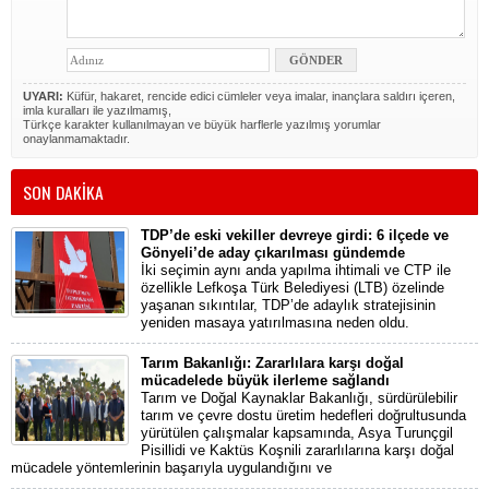
UYARI:
Küfür, hakaret, rencide edici cümleler veya imalar, inançlara saldırı içeren,
imla kuralları ile yazılmamış,
Türkçe karakter kullanılmayan ve büyük harflerle yazılmış yorumlar
onaylanmamaktadır.
SON DAKİKA
TDP’de eski vekiller devreye girdi: 6 ilçede ve
Gönyeli’de aday çıkarılması gündemde
İki seçimin aynı anda yapılma ihtimali ve CTP ile
özellikle Lefkoşa Türk Belediyesi (LTB) özelinde
yaşanan sıkıntılar, TDP’de adaylık stratejisinin
yeniden masaya yatırılmasına neden oldu.
Tarım Bakanlığı: Zararlılara karşı doğal
mücadelede büyük ilerleme sağlandı
Tarım ve Doğal Kaynaklar Bakanlığı, sürdürülebilir
tarım ve çevre dostu üretim hedefleri doğrultusunda
yürütülen çalışmalar kapsamında, Asya Turunçgil
Pisillidi ve Kaktüs Koşnili zararlılarına karşı doğal
mücadele yöntemlerinin başarıyla uygulandığını ve