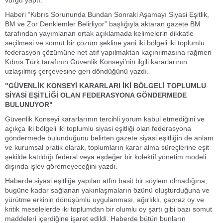
vurgu yaptı.
Haberi “Kıbrıs Sorununda Bundan Sonraki Aşamayı Siyasi Eşitlik,
BM ve Zor Denklemler Belirliyor” başlığıyla aktaran gazete BM
tarafından yayımlanan ortak açıklamada kelimelerin dikkatle
seçilmesi ve somut bir çözüm şekline yani iki bölgeli iki toplumlu
federasyon çözümüne net atıf yapılmaktan kaçınılmasına rağmen
Kıbrıs Türk tarafının Güvenlik Konseyi’nin ilgili kararlarının
uzlaşılmış çerçevesine geri döndüğünü yazdı.
"GÜVENLİK KONSEYİ KARARLARI İKİ BÖLGELİ TOPLUMLU
SİYASİ EŞİTLİĞİ OLAN FEDERASYONA GÖNDERMEDE
BULUNUYOR"
Güvenlik Konseyi kararlarının tercihli yorum kabul etmediğini ve
açıkça iki bölgeli iki toplumlu siyasi eşitliği olan federasyona
göndermede bulunduğunu belirten gazete siyasi eşitliğin de anlam
ve kurumsal pratik olarak, toplumların karar alma süreçlerine eşit
şekilde katıldığı federal veya eşdeğer bir kolektif yönetim modeli
dışında işlev göremeyeceğini yazdı.
Haberde siyasi eşitliğe yapılan atfın basit bir söylem olmadığına,
bugüne kadar sağlanan yakınlaşmaların özünü oluşturduğuna ve
yürütme erkinin dönüşümlü uygulanması, ağırlıklı, çapraz oy ve
kritik meselelerde iki toplumdan bir olumlu oy şartı gibi bazı somut
maddeleri içerdiğine işaret edildi. Haberde bütün bunların