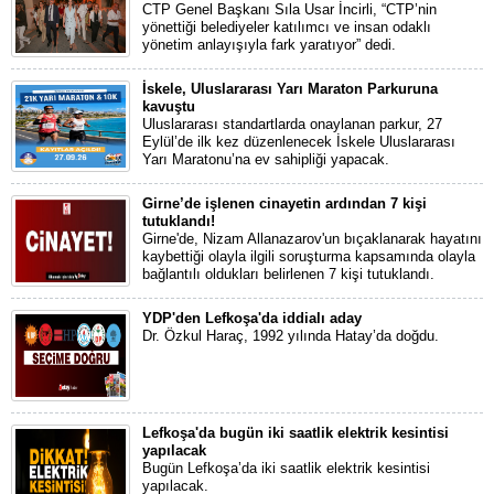
CTP Genel Başkanı Sıla Usar İncirli, “CTP’nin
yönettiği belediyeler katılımcı ve insan odaklı
yönetim anlayışıyla fark yaratıyor” dedi.
İskele, Uluslararası Yarı Maraton Parkuruna
kavuştu
Uluslararası standartlarda onaylanan parkur, 27
Eylül’de ilk kez düzenlenecek İskele Uluslararası
Yarı Maratonu’na ev sahipliği yapacak.
Girne’de işlenen cinayetin ardından 7 kişi
tutuklandı!
Girne'de, Nizam Allanazarov'un bıçaklanarak hayatını
kaybettiği olayla ilgili soruşturma kapsamında olayla
bağlantılı oldukları belirlenen 7 kişi tutuklandı.
YDP'den Lefkoşa'da iddialı aday
Dr. Özkul Haraç, 1992 yılında Hatay’da doğdu.
Lefkoşa'da bugün iki saatlik elektrik kesintisi
yapılacak
Bugün Lefkoşa’da iki saatlik elektrik kesintisi
yapılacak.