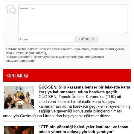
UYARI:
Küfür, hakaret, rencide edici cümleler veya imalar, inançlara saldırı içeren,
imla kuralları ile yazılmamış,
Türkçe karakter kullanılmayan ve büyük harflerle yazılmış yorumlar
onaylanmamaktadır.
SON DAKİKA
GÜÇ-SEN: Silo kazasına benzer bir felaketle karşı
karşıya kalınmaması adına harekete geçtik
GÜÇ-SEN, Toprak Ürünleri Kurumu’na (TÜK) ait
silodakine benzer bir felaketle karşı karşıya
kalınmaması adına harekete geçtiklerini, üyelerinin iş
sağlığı ve güvenliği konusunda bilinçlendirilmesi
amacıyla Gazimağusa Limanı’dan başlayacak eğitimler düzen
“CTP’nin yönettiği belediyeler katılımcı ve insan
odaklı yönetim anlayışıyla fark yaratıyor”