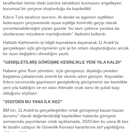
taraflardan birinin öteki üzerine tahakküm kurmasını engelleyen
kurumsal bir çerçeve oluşturduğu da kaydedildi.
Kıbrıs Türk tarafının tavrının, iki devlet ve egemen eşitlikten
federasyon çerçevesinde siyasi eşitliğe kontrollü geçişi olarak
yorumlanabileceğini yazan gazete “bu tavır çekince yaratsa da
uluslararası müzakere mantığındadır” ifadesini kullandı.
Haftalık Kathimerini iyi bilgili kaynaklara dayanarak 11 Aralık’ta
gerçekleşen üçlü görüşmenin çok iyi bir ortam oluşturduğunu ancak
bir oyun değiştirici olmadığını yazdı.
"GENİŞLETİLMİŞ GÖRÜŞME KESİNLİKLE YENİ YILA KALDI"
Habere göre Rum yönetimi, üçlü görüşmeyi, diyaloğu yeniden
başlatma çabalarında önemli bir olumlu adım görüyor. Kaynaklar,
Kıbrıs sorununda gayriresmi genişletilmiş görüşmenin ise kesinlikle
yeni yıla kaldığını ve en olası ihtimalin ocak sonu ile şubat başı
olduğunu söylüyor.
"2020'DEN BU YANA İLK KEZ"
BM’nin, 11 Aralık’ta gerçekleştirilen ortak görüşmeyi kazan-kazan
durumu” olarak değerlendirdiği kaydedilen haberde görüşme
sonrasında yayımlanan ortak açıklamada, 2020’den bu yana ilk kez
iki tarafın uzlaşısı ile Güvenlik Konseyi kararlarına atıf yapıldığına