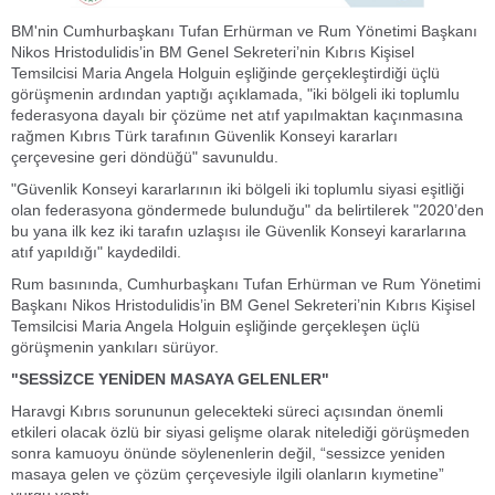
BM'nin Cumhurbaşkanı Tufan Erhürman ve Rum Yönetimi Başkanı
Nikos Hristodulidis’in BM Genel Sekreteri’nin Kıbrıs Kişisel
Temsilcisi Maria Angela Holguin eşliğinde gerçekleştirdiği üçlü
görüşmenin ardından yaptığı açıklamada, "iki bölgeli iki toplumlu
federasyona dayalı bir çözüme net atıf yapılmaktan kaçınmasına
rağmen Kıbrıs Türk tarafının Güvenlik Konseyi kararları
çerçevesine geri döndüğü" savunuldu.
"Güvenlik Konseyi kararlarının iki bölgeli iki toplumlu siyasi eşitliği
olan federasyona göndermede bulunduğu" da belirtilerek "2020’den
bu yana ilk kez iki tarafın uzlaşısı ile Güvenlik Konseyi kararlarına
atıf yapıldığı" kaydedildi.
Rum basınında, Cumhurbaşkanı Tufan Erhürman ve Rum Yönetimi
Başkanı Nikos Hristodulidis’in BM Genel Sekreteri’nin Kıbrıs Kişisel
Temsilcisi Maria Angela Holguin eşliğinde gerçekleşen üçlü
görüşmenin yankıları sürüyor.
"SESSİZCE YENİDEN MASAYA GELENLER"
Haravgi Kıbrıs sorununun gelecekteki süreci açısından önemli
etkileri olacak özlü bir siyasi gelişme olarak nitelediği görüşmeden
sonra kamuoyu önünde söylenenlerin değil, “sessizce yeniden
masaya gelen ve çözüm çerçevesiyle ilgili olanların kıymetine”