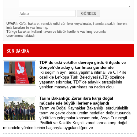
UYARI:
Küfür, hakaret, rencide edici cümleler veya imalar, inançlara saldırı içeren,
imla kuralları ile yazılmamış,
Türkçe karakter kullanılmayan ve büyük harflerle yazılmış yorumlar
onaylanmamaktadır.
SON DAKİKA
TDP’de eski vekiller devreye girdi: 6 ilçede ve
Gönyeli’de aday çıkarılması gündemde
İki seçimin aynı anda yapılma ihtimali ve CTP ile
özellikle Lefkoşa Türk Belediyesi (LTB) özelinde
yaşanan sıkıntılar, TDP’de adaylık stratejisinin
yeniden masaya yatırılmasına neden oldu.
Tarım Bakanlığı: Zararlılara karşı doğal
mücadelede büyük ilerleme sağlandı
Tarım ve Doğal Kaynaklar Bakanlığı, sürdürülebilir
tarım ve çevre dostu üretim hedefleri doğrultusunda
yürütülen çalışmalar kapsamında, Asya Turunçgil
Pisillidi ve Kaktüs Koşnili zararlılarına karşı doğal
mücadele yöntemlerinin başarıyla uygulandığını ve