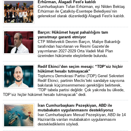
Erhürman, Alagadi Fest'e katıldı
Cumhurbaşkanı Tufan Erhürman, eşi Nilden Bektaş
Erhürman ile Çatalköy-Esentepe Belediyesi’nin
geleneksel olarak düzenlediği Alagadi Fest'e katıldı.
Barçın: Hükümet hayat pahalılığını tam
yansıtmayı garanti etmiyor
CTP Milletvekili Devrim Barçın, Maliye Bakanlığı
tarafından hazırlanan ve Resmi Gazete’de
yayımlanan 2027-2029 Orta Vadeli Mali Plan
üzerinden hükümete eleştirilerde bulundu.
Redif Ekinci’den seçim mesajı: “TDP’siz hiçbir
hükümet hesabı tutmayacak”
Toplumcu Demokrasi Partisi (TDP) Genel Sekreteri
Redif Ekinci, partinin Meclis’teki sandalye sayısına
bakılarak küçümsenmemesi gerektiğini belirterek,
“TDP tabela partisi değildir. Çok yakında bu ülkede,
TDP’siz hiçbir hükümet hesabı tutmayacak” dedi.
İran Cumhurbaşkanı Pezeşkiyan, ABD ile
mutabakatın uygulanmasını destekliyoruz
İran Cumhurbaşkanı Mesud Pezeşkiyan, ABD ile 14
Haziran'da varılan mutabakatın uygulanmasını
desteklediklerini söyledi.