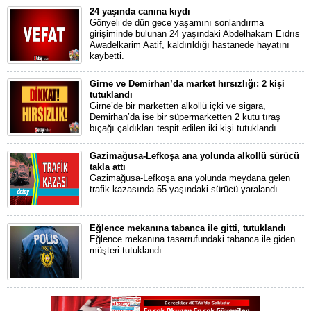
24 yaşında canına kıydı
Gönyeli’de dün gece yaşamını sonlandırma
girişiminde bulunan 24 yaşındaki Abdelhakam Eıdrıs
Awadelkarim Aatif, kaldırıldığı hastanede hayatını
kaybetti.
Girne ve Demirhan’da market hırsızlığı: 2 kişi
tutuklandı
Girne’de bir marketten alkollü içki ve sigara,
Demirhan’da ise bir süpermarketten 2 kutu tıraş
bıçağı çaldıkları tespit edilen iki kişi tutuklandı.
Gazimağusa-Lefkoşa ana yolunda alkollü sürücü
takla attı
Gazimağusa-Lefkoşa ana yolunda meydana gelen
trafik kazasında 55 yaşındaki sürücü yaralandı.
Eğlence mekanına tabanca ile gitti, tutuklandı
Eğlence mekanına tasarrufundaki tabanca ile giden
müşteri tutuklandı