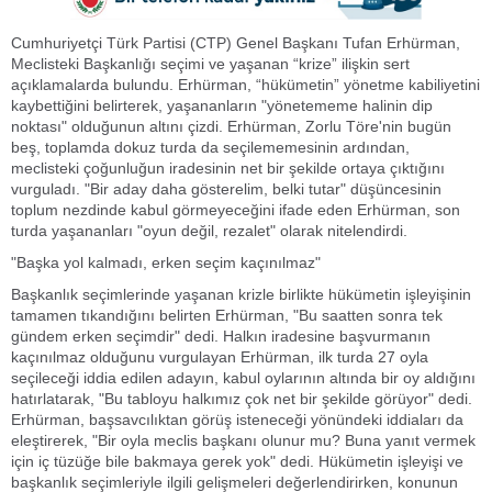
Cumhuriyetçi Türk Partisi (CTP) Genel Başkanı Tufan Erhürman,
Meclisteki Başkanlığı seçimi ve yaşanan “krize” ilişkin sert
açıklamalarda bulundu. Erhürman, “hükümetin” yönetme kabiliyetini
kaybettiğini belirterek, yaşananların "yönetememe halinin dip
noktası" olduğunun altını çizdi. Erhürman, Zorlu Töre'nin bugün
beş, toplamda dokuz turda da seçilememesinin ardından,
meclisteki çoğunluğun iradesinin net bir şekilde ortaya çıktığını
vurguladı. "Bir aday daha gösterelim, belki tutar" düşüncesinin
toplum nezdinde kabul görmeyeceğini ifade eden Erhürman, son
turda yaşananları "oyun değil, rezalet" olarak nitelendirdi.
"Başka yol kalmadı, erken seçim kaçınılmaz"
Başkanlık seçimlerinde yaşanan krizle birlikte hükümetin işleyişinin
tamamen tıkandığını belirten Erhürman, "Bu saatten sonra tek
gündem erken seçimdir" dedi. Halkın iradesine başvurmanın
kaçınılmaz olduğunu vurgulayan Erhürman, ilk turda 27 oyla
seçileceği iddia edilen adayın, kabul oylarının altında bir oy aldığını
hatırlatarak, "Bu tabloyu halkımız çok net bir şekilde görüyor" dedi.
Erhürman, başsavcılıktan görüş isteneceği yönündeki iddiaları da
eleştirerek, "Bir oyla meclis başkanı olunur mu? Buna yanıt vermek
için iç tüzüğe bile bakmaya gerek yok" dedi. Hükümetin işleyişi ve
başkanlık seçimleriyle ilgili gelişmeleri değerlendirirken, konunun