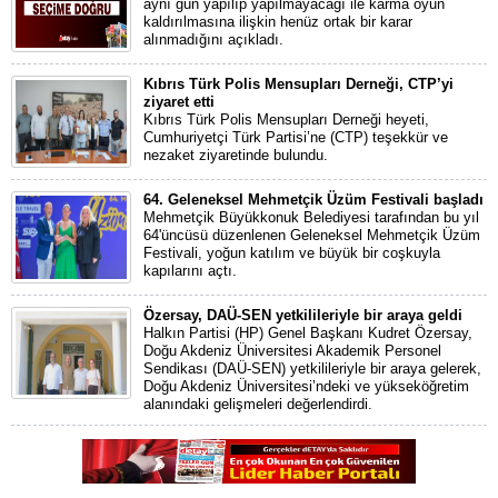
aynı gün yapılıp yapılmayacağı ile karma oyun
kaldırılmasına ilişkin henüz ortak bir karar
alınmadığını açıkladı.
Kıbrıs Türk Polis Mensupları Derneği, CTP’yi
ziyaret etti
Kıbrıs Türk Polis Mensupları Derneği heyeti,
Cumhuriyetçi Türk Partisi’ne (CTP) teşekkür ve
nezaket ziyaretinde bulundu.
64. Geleneksel Mehmetçik Üzüm Festivali başladı
Mehmetçik Büyükkonuk Belediyesi tarafından bu yıl
64'üncüsü düzenlenen Geleneksel Mehmetçik Üzüm
Festivali, yoğun katılım ve büyük bir coşkuyla
kapılarını açtı.
Özersay, DAÜ-SEN yetkilileriyle bir araya geldi
Halkın Partisi (HP) Genel Başkanı Kudret Özersay,
Doğu Akdeniz Üniversitesi Akademik Personel
Sendikası (DAÜ-SEN) yetkilileriyle bir araya gelerek,
Doğu Akdeniz Üniversitesi’ndeki ve yükseköğretim
alanındaki gelişmeleri değerlendirdi.