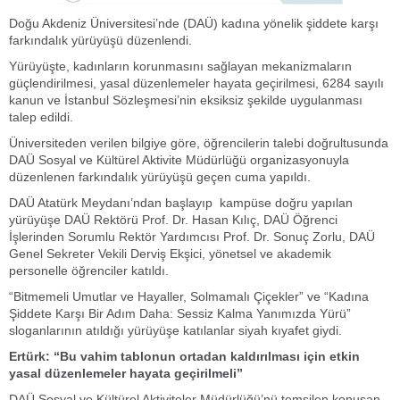
Doğu Akdeniz Üniversitesi’nde (DAÜ) kadına yönelik şiddete karşı
farkındalık yürüyüşü düzenlendi.
Yürüyüşte, kadınların korunmasını sağlayan mekanizmaların
güçlendirilmesi, yasal düzenlemeler hayata geçirilmesi, 6284 sayılı
kanun ve İstanbul Sözleşmesi’nin eksiksiz şekilde uygulanması
talep edildi.
Üniversiteden verilen bilgiye göre, öğrencilerin talebi doğrultusunda
DAÜ Sosyal ve Kültürel Aktivite Müdürlüğü organizasyonuyla
düzenlenen farkındalık yürüyüşü geçen cuma yapıldı.
DAÜ Atatürk Meydanı’ndan başlayıp kampüse doğru yapılan
yürüyüşe DAÜ Rektörü Prof. Dr. Hasan Kılıç, DAÜ Öğrenci
İşlerinden Sorumlu Rektör Yardımcısı Prof. Dr. Sonuç Zorlu, DAÜ
Genel Sekreter Vekili Derviş Ekşici, yönetsel ve akademik
personelle öğrenciler katıldı.
“Bitmemeli Umutlar ve Hayaller, Solmamalı Çiçekler” ve “Kadına
Şiddete Karşı Bir Adım Daha: Sessiz Kalma Yanımızda Yürü”
sloganlarının atıldığı yürüyüşe katılanlar siyah kıyafet giydi.
Ertürk: “Bu vahim tablonun ortadan kaldırılması için etkin
yasal düzenlemeler hayata geçirilmeli”
DAÜ Sosyal ve Kültürel Aktiviteler Müdürlüğü’nü temsilen konuşan