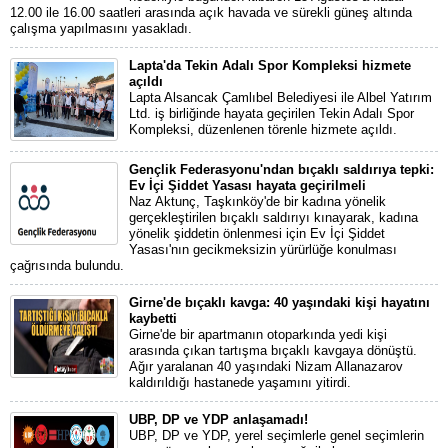
12.00 ile 16.00 saatleri arasında açık havada ve sürekli güneş altında
çalışma yapılmasını yasakladı.
Lapta'da Tekin Adalı Spor Kompleksi hizmete
açıldı
Lapta Alsancak Çamlıbel Belediyesi ile Albel Yatırım
Ltd. iş birliğinde hayata geçirilen Tekin Adalı Spor
Kompleksi, düzenlenen törenle hizmete açıldı.
Gençlik Federasyonu'ndan bıçaklı saldırıya tepki:
Ev İçi Şiddet Yasası hayata geçirilmeli
Naz Aktunç, Taşkınköy'de bir kadına yönelik
gerçekleştirilen bıçaklı saldırıyı kınayarak, kadına
yönelik şiddetin önlenmesi için Ev İçi Şiddet
Yasası'nın gecikmeksizin yürürlüğe konulması
çağrısında bulundu.
Girne'de bıçaklı kavga: 40 yaşındaki kişi hayatını
kaybetti
Girne'de bir apartmanın otoparkında yedi kişi
arasında çıkan tartışma bıçaklı kavgaya dönüştü.
Ağır yaralanan 40 yaşındaki Nizam Allanazarov
kaldırıldığı hastanede yaşamını yitirdi.
UBP, DP ve YDP anlaşamadı!
UBP, DP ve YDP, yerel seçimlerle genel seçimlerin