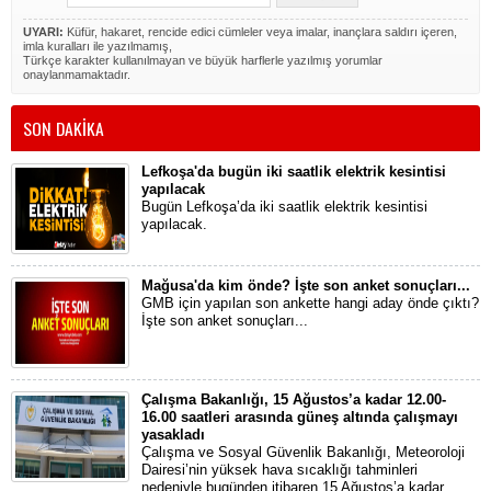
UYARI:
Küfür, hakaret, rencide edici cümleler veya imalar, inançlara saldırı içeren,
imla kuralları ile yazılmamış,
Türkçe karakter kullanılmayan ve büyük harflerle yazılmış yorumlar
onaylanmamaktadır.
SON DAKİKA
Lefkoşa'da bugün iki saatlik elektrik kesintisi
yapılacak
Bugün Lefkoşa’da iki saatlik elektrik kesintisi
yapılacak.
Mağusa'da kim önde? İşte son anket sonuçları...
GMB için yapılan son ankette hangi aday önde çıktı?
İşte son anket sonuçları...
Çalışma Bakanlığı, 15 Ağustos’a kadar 12.00-
16.00 saatleri arasında güneş altında çalışmayı
yasakladı
Çalışma ve Sosyal Güvenlik Bakanlığı, Meteoroloji
Dairesi’nin yüksek hava sıcaklığı tahminleri
nedeniyle bugünden itibaren 15 Ağustos’a kadar