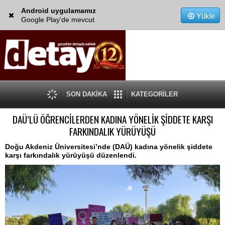
Android uygulamamız
Yükle
Google Play'de mevcut
SON DAKİKA
KATEGORİLER
DAÜ’LÜ ÖĞRENCİLERDEN KADINA YÖNELİK ŞİDDETE KARŞI
FARKINDALIK YÜRÜYÜŞÜ
Doğu Akdeniz Üniversitesi’nde (DAÜ) kadına yönelik şiddete
karşı farkındalık yürüyüşü düzenlendi.