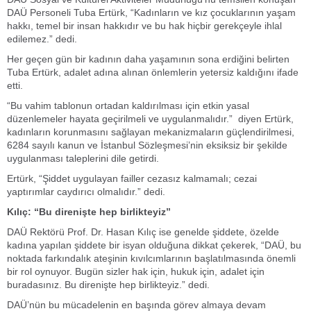
DAÜ Personeli Tuba Ertürk, “Kadınların ve kız çocuklarının yaşam
hakkı, temel bir insan hakkıdır ve bu hak hiçbir gerekçeyle ihlal
edilemez.” dedi.
Her geçen gün bir kadının daha yaşamının sona erdiğini belirten
Tuba Ertürk, adalet adına alınan önlemlerin yetersiz kaldığını ifade
etti.
“Bu vahim tablonun ortadan kaldırılması için etkin yasal
düzenlemeler hayata geçirilmeli ve uygulanmalıdır.” diyen Ertürk,
kadınların korunmasını sağlayan mekanizmaların güçlendirilmesi,
6284 sayılı kanun ve İstanbul Sözleşmesi’nin eksiksiz bir şekilde
uygulanması taleplerini dile getirdi.
Ertürk, “Şiddet uygulayan failler cezasız kalmamalı; cezai
yaptırımlar caydırıcı olmalıdır.” dedi.
Kılıç: “Bu direnişte hep birlikteyiz”
DAÜ Rektörü Prof. Dr. Hasan Kılıç ise genelde şiddete, özelde
kadına yapılan şiddete bir isyan olduğuna dikkat çekerek, “DAÜ, bu
noktada farkındalık ateşinin kıvılcımlarının başlatılmasında önemli
bir rol oynuyor. Bugün sizler hak için, hukuk için, adalet için
buradasınız. Bu direnişte hep birlikteyiz.” dedi.
DAÜ’nün bu mücadelenin en başında görev almaya devam