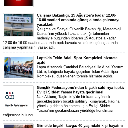
Çalışma Bakanlığı, 15 Ağustos’a kadar 12.00-
16.00 saatleri arasında güneş altında çalışmayı
yasakladı
Çalışma ve Sosyal Güvenlik Bakanlığı, Meteoroloji
Dairesi’nin yüksek hava sıcaklığı tahminleri
nedeniyle bugünden itibaren 15 Ağustos’a kadar
12.00 ile 16.00 saatleri arasında açık havada ve sürekli güneş altında
çalışma yapılmasını yasakladı.
Lapta'da Tekin Adalı Spor Kompleksi hizmete
açıldı
Lapta Alsancak Çamlıbel Belediyesi ile Albel Yatırım
Ltd. iş birliğinde hayata geçirilen Tekin Adalı Spor
Kompleksi, düzenlenen törenle hizmete açıldı.
Gençlik Federasyonu'ndan bıçaklı saldırıya tepki:
Ev İçi Şiddet Yasası hayata geçirilmeli
Naz Aktunç, Taşkınköy'de bir kadına yönelik
gerçekleştirilen bıçaklı saldırıyı kınayarak, kadına
yönelik şiddetin önlenmesi için Ev İçi Şiddet
Yasası'nın gecikmeksizin yürürlüğe konulması
çağrısında bulundu.
Girne'de bıçaklı kavga: 40 yaşındaki kişi hayatını