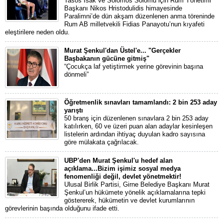
Tasos İsak ve Solomos Solomu için Rum Yönetimi
Başkanı Nikos Hristodulidis himayesinde
Paralimni’de dün akşam düzenlenen anma töreninde
Rum AB milletvekili Fidias Panayotu’nun kıyafeti
eleştirilere neden oldu.
Murat Şenkul'dan Üstel'e... "Gerçekler
Başbakanın gücüne gitmiş"
“Çocukça laf yetiştirmek yerine görevinin başına
dönmeli”
Öğretmenlik sınavları tamamlandı: 2 bin 253 aday
yarıştı
50 branş için düzenlenen sınavlara 2 bin 253 aday
katılırken, 60 ve üzeri puan alan adaylar kesinleşen
listelerin ardından ihtiyaç duyulan kadro sayısına
göre mülakata çağrılacak.
UBP'den Murat Şenkul'u hedef alan
açıklama...Bizim işimiz sosyal medya
fenomenliği değil, devlet yönetmektir!
Ulusal Birlik Partisi, Girne Belediye Başkanı Murat
Şenkul’un hükümete yönelik açıklamalarına tepki
göstererek, hükümetin ve devlet kurumlarının
görevlerinin başında olduğunu ifade etti.