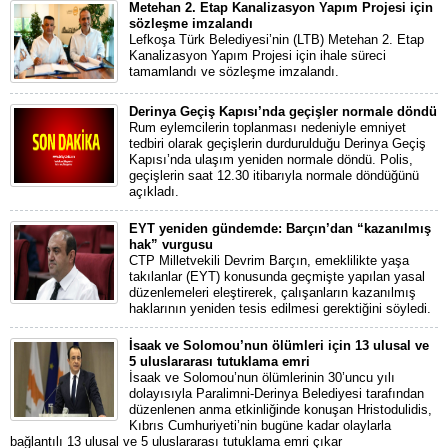
Metehan 2. Etap Kanalizasyon Yapım Projesi için
sözleşme imzalandı
Lefkoşa Türk Belediyesi’nin (LTB) Metehan 2. Etap
Kanalizasyon Yapım Projesi için ihale süreci
tamamlandı ve sözleşme imzalandı.
Derinya Geçiş Kapısı’nda geçişler normale döndü
Rum eylemcilerin toplanması nedeniyle emniyet
tedbiri olarak geçişlerin durdurulduğu Derinya Geçiş
Kapısı’nda ulaşım yeniden normale döndü. Polis,
geçişlerin saat 12.30 itibarıyla normale döndüğünü
açıkladı.
EYT yeniden gündemde: Barçın’dan “kazanılmış
hak” vurgusu
CTP Milletvekili Devrim Barçın, emeklilikte yaşa
takılanlar (EYT) konusunda geçmişte yapılan yasal
düzenlemeleri eleştirerek, çalışanların kazanılmış
haklarının yeniden tesis edilmesi gerektiğini söyledi.
İsaak ve Solomou’nun ölümleri için 13 ulusal ve
5 uluslararası tutuklama emri
İsaak ve Solomou’nun ölümlerinin 30’uncu yılı
dolayısıyla Paralimni-Derinya Belediyesi tarafından
düzenlenen anma etkinliğinde konuşan Hristodulidis,
Kıbrıs Cumhuriyeti’nin bugüne kadar olaylarla
bağlantılı 13 ulusal ve 5 uluslararası tutuklama emri çıkar