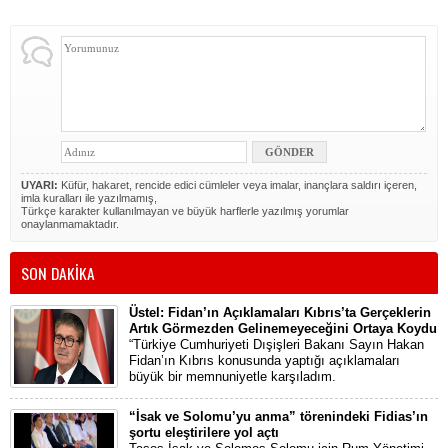
UYARI:
Küfür, hakaret, rencide edici cümleler veya imalar, inançlara saldırı içeren,
imla kuralları ile yazılmamış,
Türkçe karakter kullanılmayan ve büyük harflerle yazılmış yorumlar
onaylanmamaktadır.
SON DAKİKA
Üstel: Fidan’ın Açıklamaları Kıbrıs’ta Gerçeklerin
Artık Görmezden Gelinemeyeceğini Ortaya Koydu
“Türkiye Cumhuriyeti Dışişleri Bakanı Sayın Hakan
Fidan’ın Kıbrıs konusunda yaptığı açıklamaları
büyük bir memnuniyetle karşıladım.
“İsak ve Solomu’yu anma” törenindeki Fidias’ın
şortu eleştirilere yol açtı