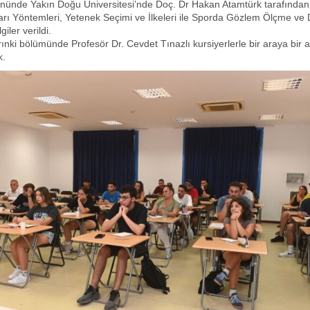
nünde Yakın Doğu Üniversitesi’nde Doç. Dr Hakan Atamtürk tarafından 
rı Yöntemleri, Yetenek Seçimi ve İlkeleri ile Sporda Gözlem Ölçme ve 
iler verildi.
ınki bölümünde Profesör Dr. Cevdet Tınazlı kursiyerlerle bir araya bir 
k.