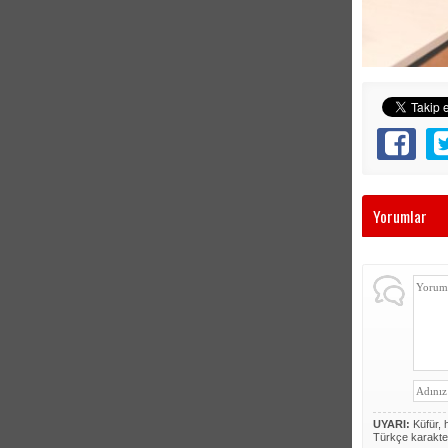
Yorumlar
UYARI:
Küfür, h
Türkçe karakte