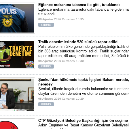
Eğlence mekanına tabanca ile gitti, tutuklandı
Eğlence mekanına tasarrufundaki tabanca ile giden mü
tutuklandı
08 Ağustos 2026 Cumartesi 10:35
KIBRIS
Trafik denetimlerinde 520 sürücü rapor edildi
Polis ekiplerinin ülke genelinde gerçekleştirdiği trafik 
bin 363 araç sürücüsü kontrol edildi. Trafik suçlarınd
rapor edilirken, 48 araç trafikten men edildi, 3 sürücü i
08 Ağustos 2026 Cumartesi 10:30
KIBRIS
Şenkul’dan hükümete tepki: İçişleri Bakanı nerede
nerede?
Şenkul, ülkede kaçak durumda bulunanlar ve turistlerin
olaylar üzerinden denetim ve otorite sorununu gündeme
08 Ağustos 2026 Cumartesi 10:29
KIBRIS
CTP Güzelyurt Belediye Başkanlığı için ön seçime 
Arkın Engüney ve Reşat Kansoy Güzelyurt Belediyesi