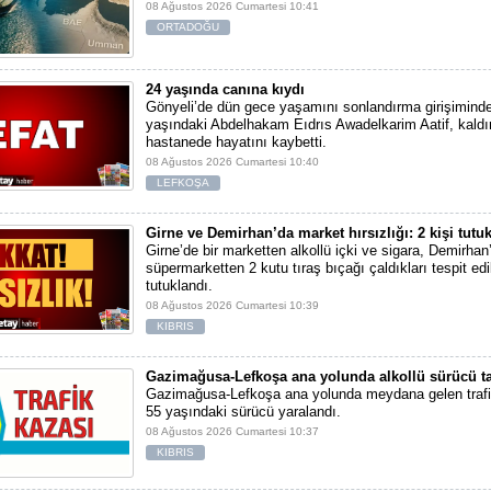
08 Ağustos 2026 Cumartesi 10:41
ORTADOĞU
24 yaşında canına kıydı
Gönyeli’de dün gece yaşamını sonlandırma girişimind
yaşındaki Abdelhakam Eıdrıs Awadelkarim Aatif, kaldır
hastanede hayatını kaybetti.
08 Ağustos 2026 Cumartesi 10:40
LEFKOŞA
Girne ve Demirhan’da market hırsızlığı: 2 kişi tutu
Girne’de bir marketten alkollü içki ve sigara, Demirhan’
süpermarketten 2 kutu tıraş bıçağı çaldıkları tespit edil
tutuklandı.
08 Ağustos 2026 Cumartesi 10:39
KIBRIS
Gazimağusa-Lefkoşa ana yolunda alkollü sürücü tak
Gazimağusa-Lefkoşa ana yolunda meydana gelen traf
55 yaşındaki sürücü yaralandı.
08 Ağustos 2026 Cumartesi 10:37
KIBRIS