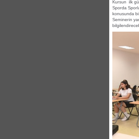
Kursun ilk gü
Sporda Sporla
konusunda bilg
Seminerin yar
bilgilendirece