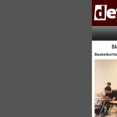
BA
Basketbol'da