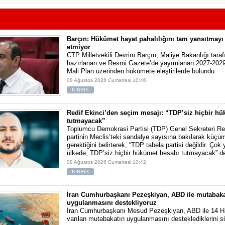
Barçın: Hükümet hayat pahalılığını tam yansıtmayı 
etmiyor
CTP Milletvekili Devrim Barçın, Maliye Bakanlığı tara
hazırlanan ve Resmi Gazete’de yayımlanan 2027-2029
Mali Plan üzerinden hükümete eleştirilerde bulundu.
08 Ağustos 2026 Cumartesi 10:46
KIBRIS
Redif Ekinci’den seçim mesajı: “TDP’siz hiçbir h
tutmayacak”
Toplumcu Demokrasi Partisi (TDP) Genel Sekreteri Red
partinin Meclis’teki sandalye sayısına bakılarak kü
gerektiğini belirterek, “TDP tabela partisi değildir. Çok
ülkede, TDP’siz hiçbir hükümet hesabı tutmayacak” de
08 Ağustos 2026 Cumartesi 10:42
KIBRIS
İran Cumhurbaşkanı Pezeşkiyan, ABD ile mutabaka
uygulanmasını destekliyoruz
İran Cumhurbaşkanı Mesud Pezeşkiyan, ABD ile 14 Ha
varılan mutabakatın uygulanmasını desteklediklerini sö