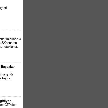
şteri
denetimlerinde 3
an 520 sürücü
se tutuklandı.
, Başbakan
 karıştığı
 taşıdı.
gidiyor
'ne CTP'den