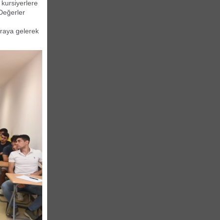
kursiyerlere
Değerler
araya gelerek