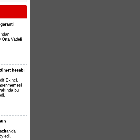
garanti
fından
 Orta Vadeli
ükümet hesabı
if Ekinci,
çümsenmemesi
 yakında bu
di.
tın
ziran'da
yledi.