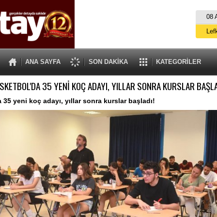
08 
Lef
M
ANA SAYFA
SON DAKİKA
KATEGORİLER
Gü
SKETBOL'DA 35 YENİ KOÇ ADAYI, YILLAR SONRA KURSLAR BAŞLA
İ
İs
 35 yeni koç adayı, yıllar sonra kurslar başladı!
A