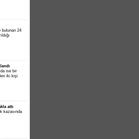
e bulunan 24
ıldığı
klandı
da ise bir
en iki kişi
la attı
ik kazasında