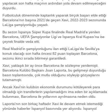
yapılacak son hafta maçının ardından yola devam edilmeyeceğini
duyurdu.
Futbolculuk döneminde kaptanlık yaparak birçok başarı elde ettiği
Barcelona'nın başına 2021'de geçen Xavi, 2022-2023 sezonunda
LaLiga şampiyonluğu yaşadı.
Bu sezon İspanya Süper Kupa finalinde Real Madrid'e yenilen
Barcelona, UEFA Şampiyonlar Ligi ve İspanya Kral Kupası'na ise
çeyrek finalde veda etti.
Real Madrid'in şampiyonluğunu ilan ettiği LaLiga'da Sevilla'ya
konuk olacağı son hafta öncesi 82 puan toplayan Barcelona,
sezonu ikinci sırada bitirmeyi garantiledi.
Xavi, yaklaşık bir ay önce Barcelona ile sözleşme yenilemişti.
Barcelona Kulübü Başkanı Joan Laporta, bu gelişmeyi duyurduğu
basın toplantısında, çok mutlu olduğunu söyleyip gözyaşlarını
tutamamıştı.
Ancak Xavi'nin kulübün ekonomik durumunu kötüleyerek para
olmadığı için transferlerin yapılamadığını ima eden bir açıklamada
bulunması, Barcelona ile yollarının ayrılmasına neden oldu.
Laporta'nın son birkaç haftadır Xavi ile devam etmek istemediği
yönünde haberler İspanyol basınında yer alıyordu. İspanyol