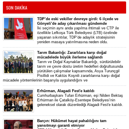
SON DAKİKA
TDP’de eski vekiller devreye girdi: 6 ilçede ve
Gönyeli’de aday çıkarılması gündemde
İki seçimin aynı anda yapılma ihtimali ve CTP ile
özellikle Lefkoşa Türk Belediyesi (LTB) özelinde
yaşanan sıkıntılar, TDP’de adaylık stratejisinin
yeniden masaya yatırılmasına neden oldu.
Tarım Bakanlığı: Zararlılara karşı doğal
mücadelede büyük ilerleme sağlandı
Tarım ve Doğal Kaynaklar Bakanlığı, sürdürülebilir
tarım ve çevre dostu üretim hedefleri doğrultusunda
yürütülen çalışmalar kapsamında, Asya Turunçgil
Pisillidi ve Kaktüs Koşnili zararlılarına karşı doğal
mücadele yöntemlerinin başarıyla uygulandığını ve
Erhürman, Alagadi Fest'e katıldı
Cumhurbaşkanı Tufan Erhürman, eşi Nilden Bektaş
Erhürman ile Çatalköy-Esentepe Belediyesi’nin
geleneksel olarak düzenlediği Alagadi Fest'e katıldı.
Barçın: Hükümet hayat pahalılığını tam
yansıtmayı garanti etmiyor