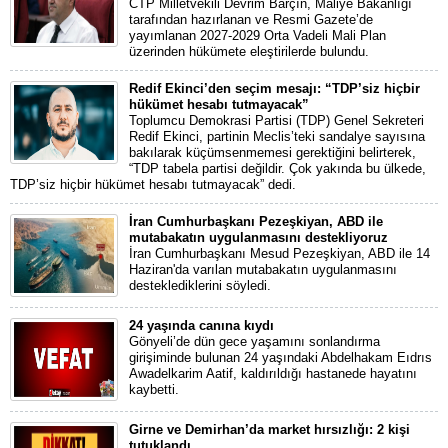
CTP Milletvekili Devrim Barçın, Maliye Bakanlığı
tarafından hazırlanan ve Resmi Gazete’de
yayımlanan 2027-2029 Orta Vadeli Mali Plan
üzerinden hükümete eleştirilerde bulundu.
Redif Ekinci’den seçim mesajı: “TDP’siz hiçbir
hükümet hesabı tutmayacak”
Toplumcu Demokrasi Partisi (TDP) Genel Sekreteri
Redif Ekinci, partinin Meclis’teki sandalye sayısına
bakılarak küçümsenmemesi gerektiğini belirterek,
“TDP tabela partisi değildir. Çok yakında bu ülkede,
TDP’siz hiçbir hükümet hesabı tutmayacak” dedi.
İran Cumhurbaşkanı Pezeşkiyan, ABD ile
mutabakatın uygulanmasını destekliyoruz
İran Cumhurbaşkanı Mesud Pezeşkiyan, ABD ile 14
Haziran'da varılan mutabakatın uygulanmasını
desteklediklerini söyledi.
24 yaşında canına kıydı
Gönyeli’de dün gece yaşamını sonlandırma
girişiminde bulunan 24 yaşındaki Abdelhakam Eıdrıs
Awadelkarim Aatif, kaldırıldığı hastanede hayatını
kaybetti.
Girne ve Demirhan’da market hırsızlığı: 2 kişi
tutuklandı