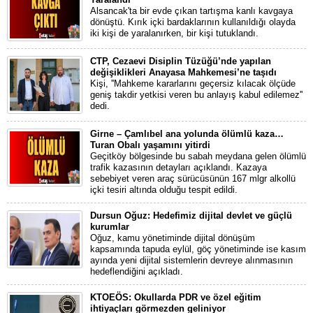
Alsancak'ta bir evde çıkan tartışma kanlı kavgaya
dönüştü. Kırık içki bardaklarının kullanıldığı olayda
iki kişi de yaralanırken, bir kişi tutuklandı.
CTP, Cezaevi Disiplin Tüzüğü’nde yapılan
değişiklikleri Anayasa Mahkemesi’ne taşıdı
Kişi, ''Mahkeme kararlarını geçersiz kılacak ölçüde
geniş takdir yetkisi veren bu anlayış kabul edilemez''
dedi.
Girne – Çamlıbel ana yolunda ölümlü kaza…
Turan Obalı yaşamını yitirdi
Geçitköy bölgesinde bu sabah meydana gelen ölümlü
trafik kazasının detayları açıklandı. Kazaya
sebebiyet veren araç sürücüsünün 167 mlgr alkollü
içki tesiri altında olduğu tespit edildi.
Dursun Oğuz: Hedefimiz dijital devlet ve güçlü
kurumlar
Oğuz, kamu yönetiminde dijital dönüşüm
kapsamında tapuda eylül, göç yönetiminde ise kasım
ayında yeni dijital sistemlerin devreye alınmasının
hedeflendiğini açıkladı.
KTOEÖS: Okullarda PDR ve özel eğitim
ihtiyaçları görmezden geliniyor