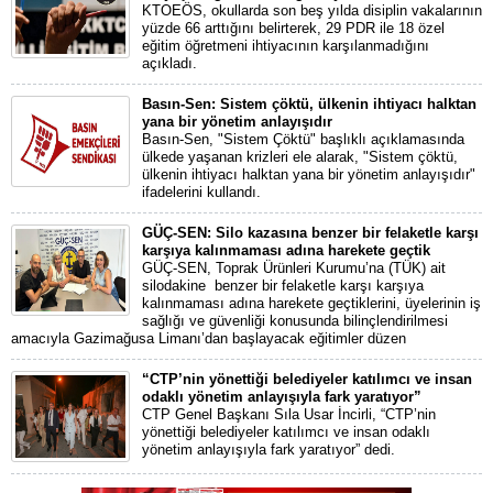
KTOEÖS, okullarda son beş yılda disiplin vakalarının
yüzde 66 arttığını belirterek, 29 PDR ile 18 özel
eğitim öğretmeni ihtiyacının karşılanmadığını
açıkladı.
Basın-Sen: Sistem çöktü, ülkenin ihtiyacı halktan
yana bir yönetim anlayışıdır
Basın-Sen, "Sistem Çöktü" başlıklı açıklamasında
ülkede yaşanan krizleri ele alarak, "Sistem çöktü,
ülkenin ihtiyacı halktan yana bir yönetim anlayışıdır"
ifadelerini kullandı.
GÜÇ-SEN: Silo kazasına benzer bir felaketle karşı
karşıya kalınmaması adına harekete geçtik
GÜÇ-SEN, Toprak Ürünleri Kurumu’na (TÜK) ait
silodakine benzer bir felaketle karşı karşıya
kalınmaması adına harekete geçtiklerini, üyelerinin iş
sağlığı ve güvenliği konusunda bilinçlendirilmesi
amacıyla Gazimağusa Limanı’dan başlayacak eğitimler düzen
“CTP’nin yönettiği belediyeler katılımcı ve insan
odaklı yönetim anlayışıyla fark yaratıyor”
CTP Genel Başkanı Sıla Usar İncirli, “CTP’nin
yönettiği belediyeler katılımcı ve insan odaklı
yönetim anlayışıyla fark yaratıyor” dedi.