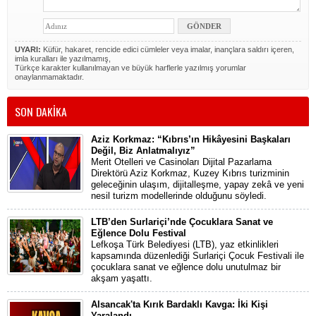
UYARI:
Küfür, hakaret, rencide edici cümleler veya imalar, inançlara saldırı içeren,
imla kuralları ile yazılmamış,
Türkçe karakter kullanılmayan ve büyük harflerle yazılmış yorumlar
onaylanmamaktadır.
SON DAKİKA
Aziz Korkmaz: “Kıbrıs’ın Hikâyesini Başkaları
Değil, Biz Anlatmalıyız”
Merit Otelleri ve Casinoları Dijital Pazarlama
Direktörü Aziz Korkmaz, Kuzey Kıbrıs turizminin
geleceğinin ulaşım, dijitalleşme, yapay zekâ ve yeni
nesil turizm modellerinde olduğunu söyledi.
LTB’den Surlariçi’nde Çocuklara Sanat ve
Eğlence Dolu Festival
Lefkoşa Türk Belediyesi (LTB), yaz etkinlikleri
kapsamında düzenlediği Surlariçi Çocuk Festivali ile
çocuklara sanat ve eğlence dolu unutulmaz bir
akşam yaşattı.
Alsancak'ta Kırık Bardaklı Kavga: İki Kişi
Yaralandı