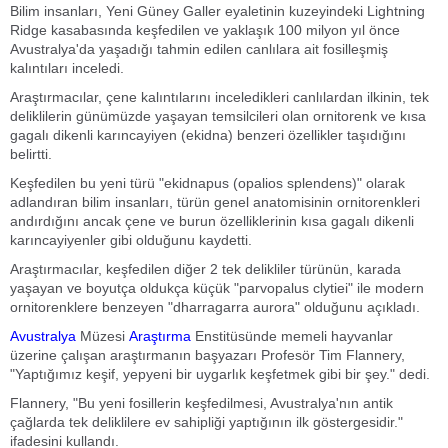
Bilim insanları, Yeni Güney Galler eyaletinin kuzeyindeki Lightning
Ridge kasabasında keşfedilen ve yaklaşık 100 milyon yıl önce
Avustralya'da yaşadığı tahmin edilen canlılara ait fosilleşmiş
kalıntıları inceledi.
Araştırmacılar, çene kalıntılarını inceledikleri canlılardan ilkinin, tek
deliklilerin günümüzde yaşayan temsilcileri olan ornitorenk ve kısa
gagalı dikenli karıncayiyen (ekidna) benzeri özellikler taşıdığını
belirtti.
Keşfedilen bu yeni türü "ekidnapus (opalios splendens)" olarak
adlandıran bilim insanları, türün genel anatomisinin ornitorenkleri
andırdığını ancak çene ve burun özelliklerinin kısa gagalı dikenli
karıncayiyenler gibi olduğunu kaydetti.
Araştırmacılar, keşfedilen diğer 2 tek delikliler türünün, karada
yaşayan ve boyutça oldukça küçük "parvopalus clytiei" ile modern
ornitorenklere benzeyen "dharragarra aurora" olduğunu açıkladı.
Avustralya
Müzesi
Araştırma
Enstitüsünde memeli hayvanlar
üzerine çalışan araştırmanın başyazarı Profesör Tim Flannery,
"Yaptığımız keşif, yepyeni bir uygarlık keşfetmek gibi bir şey." dedi.
Flannery, "Bu yeni fosillerin keşfedilmesi, Avustralya'nın antik
çağlarda tek deliklilere ev sahipliği yaptığının ilk göstergesidir."
ifadesini kullandı.