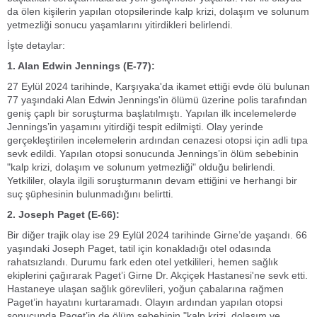
da ölen kişilerin yapılan otopsilerinde kalp krizi, dolaşım ve solunum
yetmezliği sonucu yaşamlarını yitirdikleri belirlendi.
İşte detaylar:
1. Alan Edwin Jennings (E-77):
27 Eylül 2024 tarihinde, Karşıyaka'da ikamet ettiği evde ölü bulunan
77 yaşındaki Alan Edwin Jennings'in ölümü üzerine polis tarafından
geniş çaplı bir soruşturma başlatılmıştı. Yapılan ilk incelemelerde
Jennings’in yaşamını yitirdiği tespit edilmişti. Olay yerinde
gerçekleştirilen incelemelerin ardından cenazesi otopsi için adli tıpa
sevk edildi. Yapılan otopsi sonucunda Jennings’in ölüm sebebinin
"kalp krizi, dolaşım ve solunum yetmezliği" olduğu belirlendi.
Yetkililer, olayla ilgili soruşturmanın devam ettiğini ve herhangi bir
suç şüphesinin bulunmadığını belirtti.
2. Joseph Paget (E-66):
Bir diğer trajik olay ise 29 Eylül 2024 tarihinde Girne’de yaşandı. 66
yaşındaki Joseph Paget, tatil için konakladığı otel odasında
rahatsızlandı. Durumu fark eden otel yetkilileri, hemen sağlık
ekiplerini çağırarak Paget’i Girne Dr. Akçiçek Hastanesi'ne sevk etti.
Hastaneye ulaşan sağlık görevlileri, yoğun çabalarına rağmen
Paget’in hayatını kurtaramadı. Olayın ardından yapılan otopsi
sonucunda Paget’in de ölüm sebebinin "kalp krizi, dolaşım ve