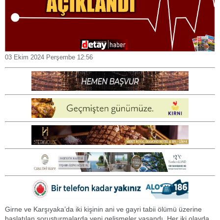
03 Ekim 2024 Perşembe 12:56
Girne ve Karşıyaka’da iki kişinin ani ve gayri tabii ölümü üzerine
başlatılan soruşturmalarda yeni gelişmeler yaşandı. Her iki olayda