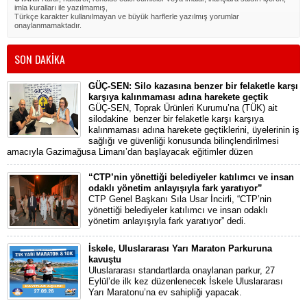
imla kuralları ile yazılmamış,
Türkçe karakter kullanılmayan ve büyük harflerle yazılmış yorumlar
onaylanmamaktadır.
SON DAKİKA
GÜÇ-SEN: Silo kazasına benzer bir felaketle karşı
karşıya kalınmaması adına harekete geçtik
GÜÇ-SEN, Toprak Ürünleri Kurumu’na (TÜK) ait
silodakine benzer bir felaketle karşı karşıya
kalınmaması adına harekete geçtiklerini, üyelerinin iş
sağlığı ve güvenliği konusunda bilinçlendirilmesi
amacıyla Gazimağusa Limanı’dan başlayacak eğitimler düzen
“CTP’nin yönettiği belediyeler katılımcı ve insan
odaklı yönetim anlayışıyla fark yaratıyor”
CTP Genel Başkanı Sıla Usar İncirli, “CTP’nin
yönettiği belediyeler katılımcı ve insan odaklı
yönetim anlayışıyla fark yaratıyor” dedi.
İskele, Uluslararası Yarı Maraton Parkuruna
kavuştu
Uluslararası standartlarda onaylanan parkur, 27
Eylül’de ilk kez düzenlenecek İskele Uluslararası
Yarı Maratonu’na ev sahipliği yapacak.