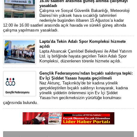
16.00 saatleri arasında güneş altında çalışmayı
yasakladı
Çalışma ve Sosyal Güvenlik Bakanlığı, Meteoroloji
Dairesi’nin yüksek hava sıcaklığı tahminleri
nedeniyle bugünden itibaren 15 Ağustos’a kadar
12.00 ile 16.00 saatleri arasında açık havada ve sürekli güneş altında
çalışma yapılmasını yasakladı.
Lapta'da Tekin Adalı Spor Kompleksi hizmete
açıldı
Lapta Alsancak Çamlıbel Belediyesi ile Albel Yatırım
Ltd. iş birliğinde hayata geçirilen Tekin Adalı Spor
Kompleksi, düzenlenen törenle hizmete açıldı.
Gençlik Federasyonu'ndan bıçaklı saldırıya tepki:
Ev İçi Şiddet Yasası hayata geçirilmeli
Naz Aktunç, Taşkınköy'de bir kadına yönelik
gerçekleştirilen bıçaklı saldırıyı kınayarak, kadına
yönelik şiddetin önlenmesi için Ev İçi Şiddet
Yasası'nın gecikmeksizin yürürlüğe konulması
çağrısında bulundu.