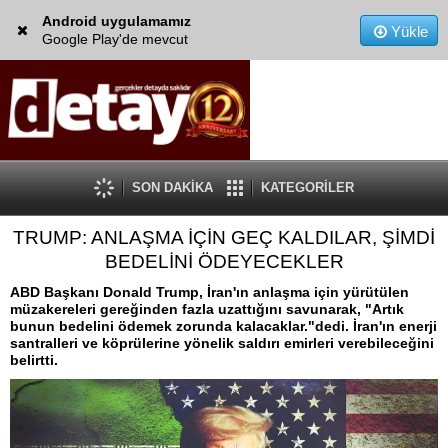
Android uygulamamız
Yükle
Google Play'de mevcut
SON DAKİKA
KATEGORİLER
TRUMP: ANLAŞMA İÇİN GEÇ KALDILAR, ŞİMDİ
BEDELİNİ ÖDEYECEKLER
ABD Başkanı Donald Trump, İran'ın anlaşma için yürütülen
müzakereleri gereğinden fazla uzattığını savunarak, "Artık
bunun bedelini ödemek zorunda kalacaklar."dedi. İran'ın enerji
santralleri ve köprülerine yönelik saldırı emirleri verebileceğini
belirtti.