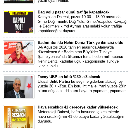
yazılı uyarı verildi.
Dağ yolu pazar günü trafiğe kapatılacak
Karayolları Dairesi, pazar 10.00 – 13.00 arasında
Girne Değirmenlik Dağ Yolu, Girne Acapulco Kavşağı
ile Değirmenlik Yol Ayrımı arasındaki yolun trafiğe
kapatılacağını duyurdu.
Badminton'da Nehir Deniz Türkiye ikincisi oldu
3-6 Ağustos 2026 tarihleri arasında Alanya'da
düzenlenen Air Badminton Büyükler Türkiye
Şampiyonası'nda ülkemizi temsil eden milli sporcu
Nehir Deniz, kadınlar üçlü kategorisinde Türkiye
ikincisi oldu.
Taçoy UBP en kötü %30 -+3 alacak
Ulusal Birlik Partisi bu seçime giderken alacağı oy
yüzde 30 + -3'tür. En kötü ihtimalle. Yani yüzde 28'in
altına düşecek iddiasını hayatta yapmam, yapamam.
Hava sıcaklığı 41 dereceye kadar yükselecek
Meteoroloji Dairesi, hafta boyunca iç kesimlerde
hava sıcaklığının 41 dereceye kadar yükseleceğini
duyurdu.