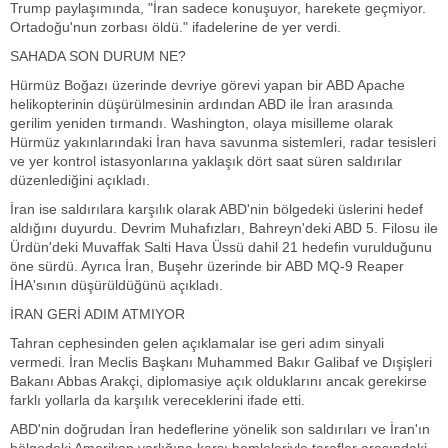
Trump paylaşımında, "İran sadece konuşuyor, harekete geçmiyor.
Ortadoğu'nun zorbası öldü." ifadelerine de yer verdi.
SAHADA SON DURUM NE?
Hürmüz Boğazı üzerinde devriye görevi yapan bir ABD Apache
helikopterinin düşürülmesinin ardından ABD ile İran arasında
gerilim yeniden tırmandı. Washington, olaya misilleme olarak
Hürmüz yakınlarındaki İran hava savunma sistemleri, radar tesisleri
ve yer kontrol istasyonlarına yaklaşık dört saat süren saldırılar
düzenlediğini açıkladı.
İran ise saldırılara karşılık olarak ABD'nin bölgedeki üslerini hedef
aldığını duyurdu. Devrim Muhafızları, Bahreyn'deki ABD 5. Filosu ile
Ürdün'deki Muvaffak Salti Hava Üssü dahil 21 hedefin vurulduğunu
öne sürdü. Ayrıca İran, Buşehr üzerinde bir ABD MQ-9 Reaper
İHA'sının düşürüldüğünü açıkladı.
İRAN GERİ ADIM ATMIYOR
Tahran cephesinden gelen açıklamalar ise geri adım sinyali
vermedi. İran Meclis Başkanı Muhammed Bakır Galibaf ve Dışişleri
Bakanı Abbas Arakçi, diplomasiye açık olduklarını ancak gerekirse
farklı yollarla da karşılık vereceklerini ifade etti.
ABD'nin doğrudan İran hedeflerine yönelik son saldırıları ve İran'ın