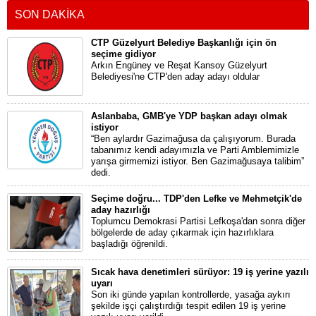
SON DAKİKA
CTP Güzelyurt Belediye Başkanlığı için ön
seçime gidiyor
Arkın Engüney ve Reşat Kansoy Güzelyurt
Belediyesi'ne CTP'den aday adayı oldular
Aslanbaba, GMB'ye YDP başkan adayı olmak
istiyor
“Ben aylardır Gazimağusa da çalışıyorum. Burada
tabanımız kendi adayımızla ve Parti Amblemimizle
yarışa girmemizi istiyor. Ben Gazimağusaya talibim”
dedi.
Seçime doğru... TDP'den Lefke ve Mehmetçik'de
aday hazırlığı
Toplumcu Demokrasi Partisi Lefkoşa'dan sonra diğer
bölgelerde de aday çıkarmak için hazırlıklara
başladığı öğrenildi.
Sıcak hava denetimleri sürüyor: 19 iş yerine yazılı
uyarı
Son iki günde yapılan kontrollerde, yasağa aykırı
şekilde işçi çalıştırdığı tespit edilen 19 iş yerine