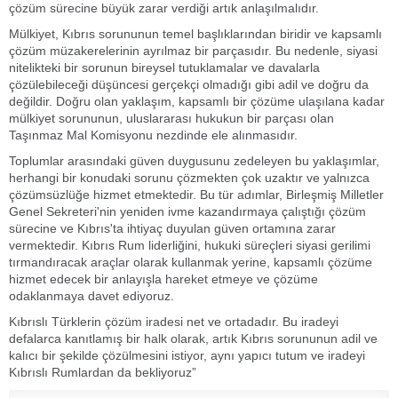
çözüm sürecine büyük zarar verdiği artık anlaşılmalıdır.
Mülkiyet, Kıbrıs sorununun temel başlıklarından biridir ve kapsamlı
çözüm müzakerelerinin ayrılmaz bir parçasıdır. Bu nedenle, siyasi
nitelikteki bir sorunun bireysel tutuklamalar ve davalarla
çözülebileceği düşüncesi gerçekçi olmadığı gibi adil ve doğru da
değildir. Doğru olan yaklaşım, kapsamlı bir çözüme ulaşılana kadar
mülkiyet sorununun, uluslararası hukukun bir parçası olan
Taşınmaz Mal Komisyonu nezdinde ele alınmasıdır.
Toplumlar arasındaki güven duygusunu zedeleyen bu yaklaşımlar,
herhangi bir konudaki sorunu çözmekten çok uzaktır ve yalnızca
çözümsüzlüğe hizmet etmektedir. Bu tür adımlar, Birleşmiş Milletler
Genel Sekreteri'nin yeniden ivme kazandırmaya çalıştığı çözüm
sürecine ve Kıbrıs'ta ihtiyaç duyulan güven ortamına zarar
vermektedir. Kıbrıs Rum liderliğini, hukuki süreçleri siyasi gerilimi
tırmandıracak araçlar olarak kullanmak yerine, kapsamlı çözüme
hizmet edecek bir anlayışla hareket etmeye ve çözüme
odaklanmaya davet ediyoruz.
Kıbrıslı Türklerin çözüm iradesi net ve ortadadır. Bu iradeyi
defalarca kanıtlamış bir halk olarak, artık Kıbrıs sorununun adil ve
kalıcı bir şekilde çözülmesini istiyor, aynı yapıcı tutum ve iradeyi
Kıbrıslı Rumlardan da bekliyoruz”