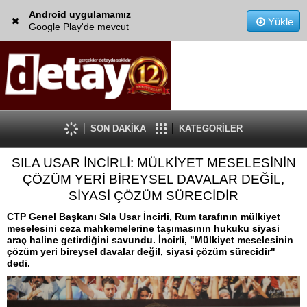
Android uygulamamız
Yükle
Google Play'de mevcut
SON DAKİKA
KATEGORİLER
SILA USAR İNCİRLİ: MÜLKİYET MESELESİNİN
ÇÖZÜM YERİ BİREYSEL DAVALAR DEĞİL,
SİYASİ ÇÖZÜM SÜRECİDİR
CTP Genel Başkanı Sıla Usar İncirli, Rum tarafının mülkiyet
meselesini ceza mahkemelerine taşımasının hukuku siyasi
araç haline getirdiğini savundu. İncirli, "Mülkiyet meselesinin
çözüm yeri bireysel davalar değil, siyasi çözüm sürecidir"
dedi.