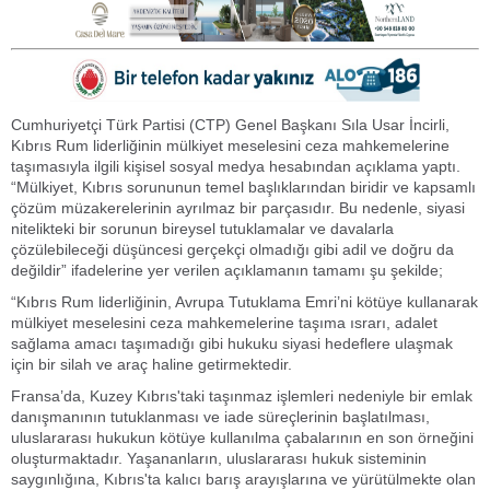
Cumhuriyetçi Türk Partisi (CTP) Genel Başkanı Sıla Usar İncirli,
Kıbrıs Rum liderliğinin mülkiyet meselesini ceza mahkemelerine
taşımasıyla ilgili kişisel sosyal medya hesabından açıklama yaptı.
“Mülkiyet, Kıbrıs sorununun temel başlıklarından biridir ve kapsamlı
çözüm müzakerelerinin ayrılmaz bir parçasıdır. Bu nedenle, siyasi
nitelikteki bir sorunun bireysel tutuklamalar ve davalarla
çözülebileceği düşüncesi gerçekçi olmadığı gibi adil ve doğru da
değildir” ifadelerine yer verilen açıklamanın tamamı şu şekilde;
“Kıbrıs Rum liderliğinin, Avrupa Tutuklama Emri’ni kötüye kullanarak
mülkiyet meselesini ceza mahkemelerine taşıma ısrarı, adalet
sağlama amacı taşımadığı gibi hukuku siyasi hedeflere ulaşmak
için bir silah ve araç haline getirmektedir.
Fransa’da, Kuzey Kıbrıs'taki taşınmaz işlemleri nedeniyle bir emlak
danışmanının tutuklanması ve iade süreçlerinin başlatılması,
uluslararası hukukun kötüye kullanılma çabalarının en son örneğini
oluşturmaktadır. Yaşananların, uluslararası hukuk sisteminin
saygınlığına, Kıbrıs'ta kalıcı barış arayışlarına ve yürütülmekte olan