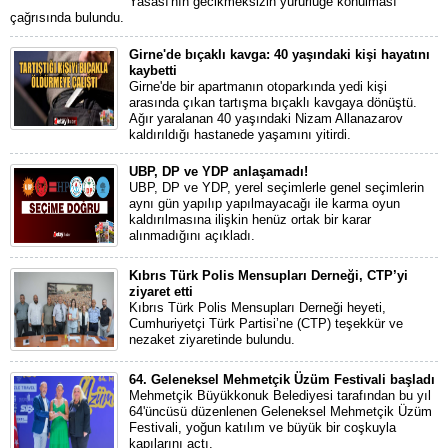
Yasası'nın gecikmeksizin yürürlüğe konulması
çağrısında bulundu.
Girne'de bıçaklı kavga: 40 yaşındaki kişi hayatını
kaybetti
Girne'de bir apartmanın otoparkında yedi kişi
arasında çıkan tartışma bıçaklı kavgaya dönüştü.
Ağır yaralanan 40 yaşındaki Nizam Allanazarov
kaldırıldığı hastanede yaşamını yitirdi.
UBP, DP ve YDP anlaşamadı!
UBP, DP ve YDP, yerel seçimlerle genel seçimlerin
aynı gün yapılıp yapılmayacağı ile karma oyun
kaldırılmasına ilişkin henüz ortak bir karar
alınmadığını açıkladı.
Kıbrıs Türk Polis Mensupları Derneği, CTP’yi
ziyaret etti
Kıbrıs Türk Polis Mensupları Derneği heyeti,
Cumhuriyetçi Türk Partisi’ne (CTP) teşekkür ve
nezaket ziyaretinde bulundu.
64. Geleneksel Mehmetçik Üzüm Festivali başladı
Mehmetçik Büyükkonuk Belediyesi tarafından bu yıl
64'üncüsü düzenlenen Geleneksel Mehmetçik Üzüm
Festivali, yoğun katılım ve büyük bir coşkuyla
kapılarını açtı.