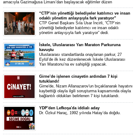
amacıyla Gazimağusa Limanı’dan başlayacak eğitimler düzen
“CTP’nin yönettiği belediyeler katılımcı ve insan
odaklı yönetim anlayışıyla fark yaratıyor”
CTP Genel Başkanı Sıla Usar İncirli, “CTP’nin
yönettiği belediyeler katılımcı ve insan odaklı
yönetim anlayışıyla fark yaratıyor” dedi.
İskele, Uluslararası Yarı Maraton Parkuruna
kavuştu
Uluslararası standartlarda onaylanan parkur, 27
Eylül’de ilk kez düzenlenecek İskele Uluslararası
Yarı Maratonu’na ev sahipliği yapacak.
Girne’de işlenen cinayetin ardından 7 kişi
tutuklandı!
Girne'de, Nizam Allanazarov'un bıçaklanarak hayatını
kaybettiği olayla ilgili soruşturma kapsamında olayla
bağlantılı oldukları belirlenen 7 kişi tutuklandı.
YDP'den Lefkoşa'da iddialı aday
Dr. Özkul Haraç, 1992 yılında Hatay’da doğdu.