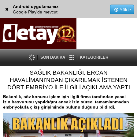
Android uygulamamız
Yükle
Google Play'de mevcut
SON DAKİKA
KATEGORİLER
SAĞLIK BAKANLIĞI, ERCAN
HAVALİMANI’NDAN ÇIKARILMAK İSTENEN
DÖRT EMBRİYO İLE İLGİLİ AÇIKLAMA YAPTI
Bakanlık, söz konusu işlem için ilgili firma tarafından yasal
izin başvurusu yapıldığını ancak izin süreci tamamlanmadan
embriyolarla çıkış girişiminde bulunulduğunu bildirdi.