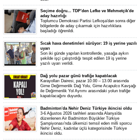
Seçime doğru... TDP'den Lefke ve Mehmetçik'de
aday hazırlığı
Toplumcu Demokrasi Partisi Lefkoşa'dan sonra diğer
bölgelerde de aday çıkarmak için hazırlıklara
başladığı öğrenildi.
Sıcak hava denetimleri sürüyor: 19 iş yerine yazılı
uyarı
Son iki günde yapılan kontrollerde, yasağa aykırı
şekilde işçi çalıştırdığı tespit edilen 19 iş yerine
yazılı uyarı verildi.
Dağ yolu pazar günü trafiğe kapatılacak
Karayolları Dairesi, pazar 10.00 – 13.00 arasında
Girne Değirmenlik Dağ Yolu, Girne Acapulco Kavşağı
ile Değirmenlik Yol Ayrımı arasındaki yolun trafiğe
kapatılacağını duyurdu.
Badminton'da Nehir Deniz Türkiye ikincisi oldu
3-6 Ağustos 2026 tarihleri arasında Alanya'da
düzenlenen Air Badminton Büyükler Türkiye
Şampiyonası'nda ülkemizi temsil eden milli sporcu
Nehir Deniz, kadınlar üçlü kategorisinde Türkiye
ikincisi oldu.