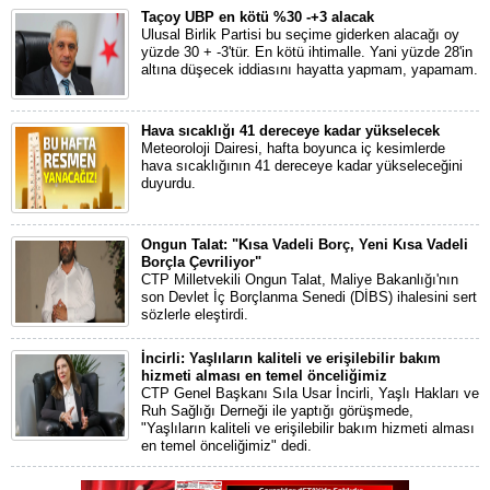
Taçoy UBP en kötü %30 -+3 alacak
Ulusal Birlik Partisi bu seçime giderken alacağı oy
yüzde 30 + -3'tür. En kötü ihtimalle. Yani yüzde 28'in
altına düşecek iddiasını hayatta yapmam, yapamam.
Hava sıcaklığı 41 dereceye kadar yükselecek
Meteoroloji Dairesi, hafta boyunca iç kesimlerde
hava sıcaklığının 41 dereceye kadar yükseleceğini
duyurdu.
Ongun Talat: "Kısa Vadeli Borç, Yeni Kısa Vadeli
Borçla Çevriliyor"
CTP Milletvekili Ongun Talat, Maliye Bakanlığı'nın
son Devlet İç Borçlanma Senedi (DİBS) ihalesini sert
sözlerle eleştirdi.
İncirli: Yaşlıların kaliteli ve erişilebilir bakım
hizmeti alması en temel önceliğimiz
CTP Genel Başkanı Sıla Usar İncirli, Yaşlı Hakları ve
Ruh Sağlığı Derneği ile yaptığı görüşmede,
"Yaşlıların kaliteli ve erişilebilir bakım hizmeti alması
en temel önceliğimiz" dedi.