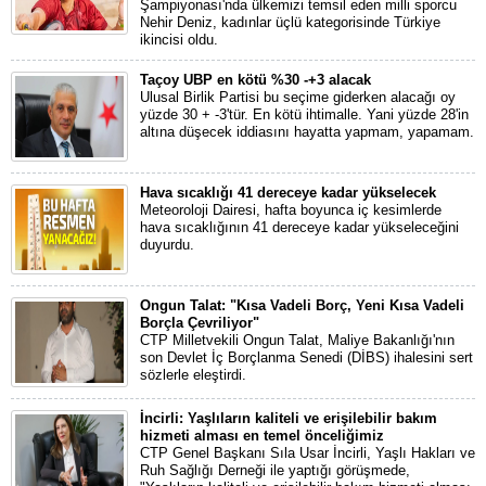
Şampiyonası'nda ülkemizi temsil eden milli sporcu
Nehir Deniz, kadınlar üçlü kategorisinde Türkiye
ikincisi oldu.
Taçoy UBP en kötü %30 -+3 alacak
Ulusal Birlik Partisi bu seçime giderken alacağı oy
yüzde 30 + -3'tür. En kötü ihtimalle. Yani yüzde 28'in
altına düşecek iddiasını hayatta yapmam, yapamam.
Hava sıcaklığı 41 dereceye kadar yükselecek
Meteoroloji Dairesi, hafta boyunca iç kesimlerde
hava sıcaklığının 41 dereceye kadar yükseleceğini
duyurdu.
Ongun Talat: "Kısa Vadeli Borç, Yeni Kısa Vadeli
Borçla Çevriliyor"
CTP Milletvekili Ongun Talat, Maliye Bakanlığı'nın
son Devlet İç Borçlanma Senedi (DİBS) ihalesini sert
sözlerle eleştirdi.
İncirli: Yaşlıların kaliteli ve erişilebilir bakım
hizmeti alması en temel önceliğimiz
CTP Genel Başkanı Sıla Usar İncirli, Yaşlı Hakları ve
Ruh Sağlığı Derneği ile yaptığı görüşmede,