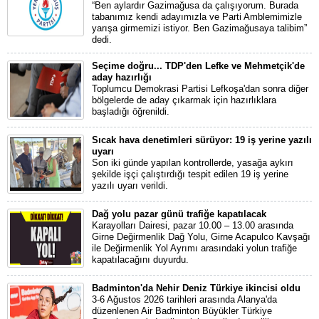
“Ben aylardır Gazimağusa da çalışıyorum. Burada
tabanımız kendi adayımızla ve Parti Amblemimizle
yarışa girmemizi istiyor. Ben Gazimağusaya talibim”
dedi.
Seçime doğru... TDP'den Lefke ve Mehmetçik'de
aday hazırlığı
Toplumcu Demokrasi Partisi Lefkoşa'dan sonra diğer
bölgelerde de aday çıkarmak için hazırlıklara
başladığı öğrenildi.
Sıcak hava denetimleri sürüyor: 19 iş yerine yazılı
uyarı
Son iki günde yapılan kontrollerde, yasağa aykırı
şekilde işçi çalıştırdığı tespit edilen 19 iş yerine
yazılı uyarı verildi.
Dağ yolu pazar günü trafiğe kapatılacak
Karayolları Dairesi, pazar 10.00 – 13.00 arasında
Girne Değirmenlik Dağ Yolu, Girne Acapulco Kavşağı
ile Değirmenlik Yol Ayrımı arasındaki yolun trafiğe
kapatılacağını duyurdu.
Badminton'da Nehir Deniz Türkiye ikincisi oldu
3-6 Ağustos 2026 tarihleri arasında Alanya'da
düzenlenen Air Badminton Büyükler Türkiye