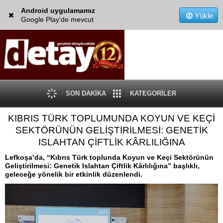
Android uygulamamız
Yükle
Google Play'de mevcut
SON DAKİKA
KATEGORİLER
KIBRIS TÜRK TOPLUMUNDA KOYUN VE KEÇİ
SEKTÖRÜNÜN GELİŞTİRİLMESİ: GENETİK
ISLAHTAN ÇİFTLİK KÂRLILIĞINA
Lefkoşa’da, “Kıbrıs Türk toplunda Koyun ve Keçi Sektörünün
Geliştirilmesi: Genetik Islahtan Çiftlik Kârlılığına” başlıklı,
geleceğe yönelik bir etkinlik düzenlendi.