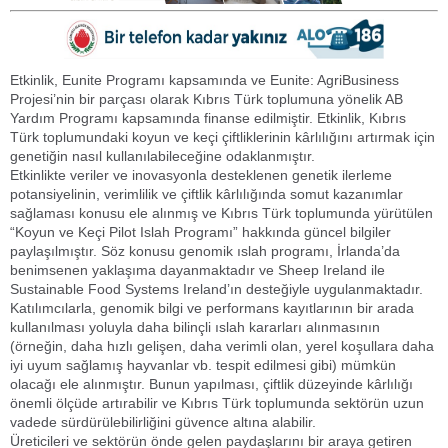
Etkinlik, Eunite Programı kapsamında ve Eunite: AgriBusiness
Projesi’nin bir parçası olarak Kıbrıs Türk toplumuna yönelik AB
Yardım Programı kapsamında finanse edilmiştir. Etkinlik, Kıbrıs
Türk toplumundaki koyun ve keçi çiftliklerinin kârlılığını artırmak için
genetiğin nasıl kullanılabileceğine odaklanmıştır.
Etkinlikte veriler ve inovasyonla desteklenen genetik ilerleme
potansiyelinin, verimlilik ve çiftlik kârlılığında somut kazanımlar
sağlaması konusu ele alınmış ve Kıbrıs Türk toplumunda yürütülen
“Koyun ve Keçi Pilot Islah Programı” hakkında güncel bilgiler
paylaşılmıştır. Söz konusu genomik ıslah programı, İrlanda’da
benimsenen yaklaşıma dayanmaktadır ve Sheep Ireland ile
Sustainable Food Systems Ireland’ın desteğiyle uygulanmaktadır.
Katılımcılarla, genomik bilgi ve performans kayıtlarının bir arada
kullanılması yoluyla daha bilinçli ıslah kararları alınmasının
(örneğin, daha hızlı gelişen, daha verimli olan, yerel koşullara daha
iyi uyum sağlamış hayvanlar vb. tespit edilmesi gibi) mümkün
olacağı ele alınmıştır. Bunun yapılması, çiftlik düzeyinde kârlılığı
önemli ölçüde artırabilir ve Kıbrıs Türk toplumunda sektörün uzun
vadede sürdürülebilirliğini güvence altına alabilir.
Üreticileri ve sektörün önde gelen paydaşlarını bir araya getiren