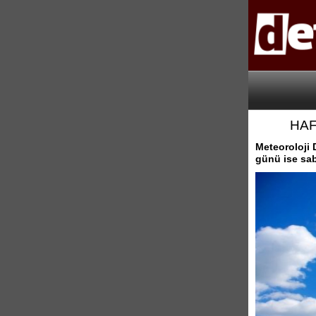
HAF
Meteoroloji 
günü ise sab