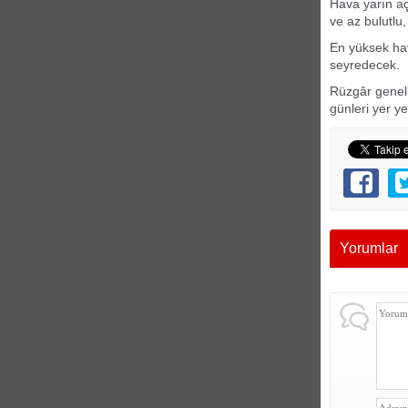
Hava yarın açı
ve az bulutlu,
En yüksek hav
seyredecek.
Rüzgâr genell
günleri yer ye
Yorumlar