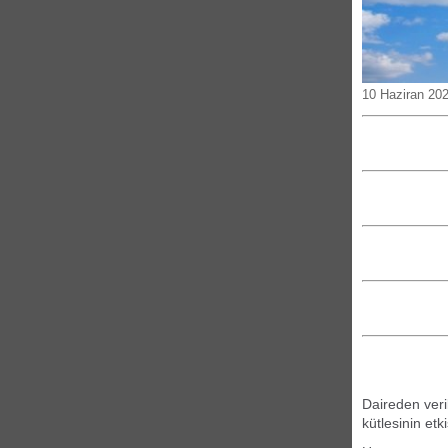
10 Haziran 20
Daireden veril
kütlesinin etk