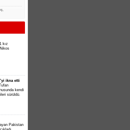
ış,
1 kız
 Nikos
i ikna etti
Tufan
onusunda kendi
ileri sürüldü.
aşayan Pakistan
açıkladı.