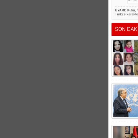
UYARI:
Küfür, h
Türkçe karakte
SON DAK