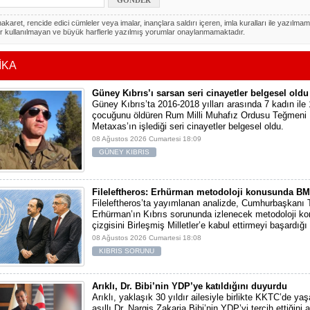
akaret, rencide edici cümleler veya imalar, inançlara saldırı içeren, imla kuralları ile yazılmam
r kullanılmayan ve büyük harflerle yazılmış yorumlar onaylanmamaktadır.
İKA
Güney Kıbrıs’ı sarsan seri cinayetler belgesel oldu
Güney Kıbrıs’ta 2016-2018 yılları arasında 7 kadın ile 
çocuğunu öldüren Rum Milli Muhafız Ordusu Teğmeni
Metaxas’ın işlediği seri cinayetler belgesel oldu.
08 Ağustos 2026 Cumartesi 18:09
GÜNEY KIBRIS
Fileleftheros: Erhürman metodoloji konusunda BM’y
Fileleftheros’ta yayımlanan analizde, Cumhurbaşkanı 
Erhürman’ın Kıbrıs sorununda izlenecek metodoloji k
çizgisini Birleşmiş Milletler’e kabul ettirmeyi başardığı 
08 Ağustos 2026 Cumartesi 18:08
KIBRIS SORUNU
Arıklı, Dr. Bibi’nin YDP’ye katıldığını duyurdu
Arıklı, yaklaşık 30 yıldır ailesiyle birlikte KKTC’de y
asıllı Dr. Nargis Zakaria Bibi’nin YDP’yi tercih ettiğini 