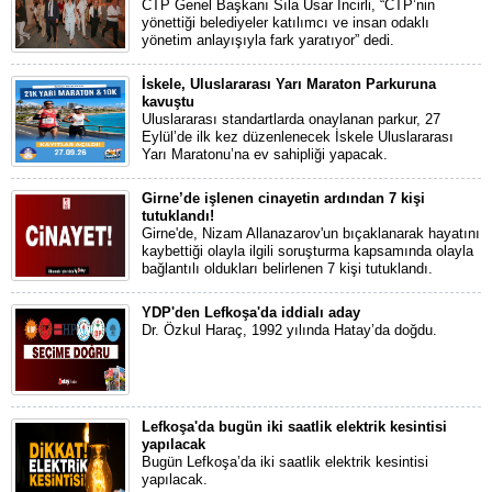
CTP Genel Başkanı Sıla Usar İncirli, “CTP’nin
yönettiği belediyeler katılımcı ve insan odaklı
yönetim anlayışıyla fark yaratıyor” dedi.
İskele, Uluslararası Yarı Maraton Parkuruna
kavuştu
Uluslararası standartlarda onaylanan parkur, 27
Eylül’de ilk kez düzenlenecek İskele Uluslararası
Yarı Maratonu’na ev sahipliği yapacak.
Girne’de işlenen cinayetin ardından 7 kişi
tutuklandı!
Girne'de, Nizam Allanazarov'un bıçaklanarak hayatını
kaybettiği olayla ilgili soruşturma kapsamında olayla
bağlantılı oldukları belirlenen 7 kişi tutuklandı.
YDP'den Lefkoşa'da iddialı aday
Dr. Özkul Haraç, 1992 yılında Hatay’da doğdu.
Lefkoşa'da bugün iki saatlik elektrik kesintisi
yapılacak
Bugün Lefkoşa’da iki saatlik elektrik kesintisi
yapılacak.