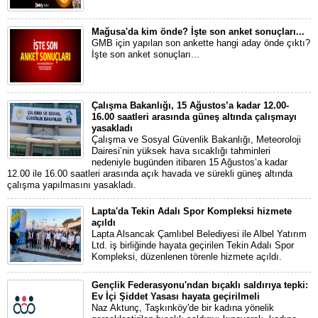
Mağusa'da kim önde? İşte son anket sonuçları...
GMB için yapılan son ankette hangi aday önde çıktı?
İşte son anket sonuçları...
Çalışma Bakanlığı, 15 Ağustos’a kadar 12.00-
16.00 saatleri arasında güneş altında çalışmayı
yasakladı
Çalışma ve Sosyal Güvenlik Bakanlığı, Meteoroloji
Dairesi’nin yüksek hava sıcaklığı tahminleri
nedeniyle bugünden itibaren 15 Ağustos’a kadar
12.00 ile 16.00 saatleri arasında açık havada ve sürekli güneş altında
çalışma yapılmasını yasakladı.
Lapta'da Tekin Adalı Spor Kompleksi hizmete
açıldı
Lapta Alsancak Çamlıbel Belediyesi ile Albel Yatırım
Ltd. iş birliğinde hayata geçirilen Tekin Adalı Spor
Kompleksi, düzenlenen törenle hizmete açıldı.
Gençlik Federasyonu'ndan bıçaklı saldırıya tepki:
Ev İçi Şiddet Yasası hayata geçirilmeli
Naz Aktunç, Taşkınköy'de bir kadına yönelik