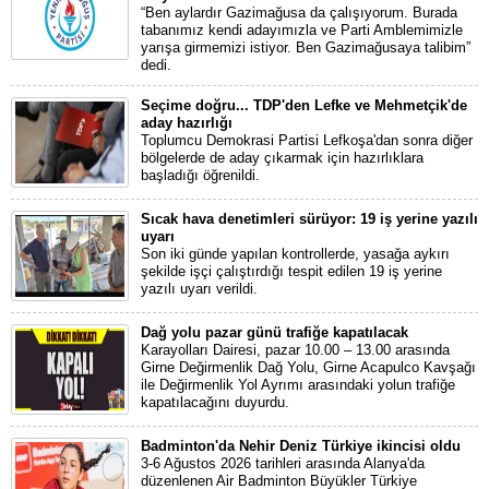
“Ben aylardır Gazimağusa da çalışıyorum. Burada
tabanımız kendi adayımızla ve Parti Amblemimizle
yarışa girmemizi istiyor. Ben Gazimağusaya talibim”
dedi.
Seçime doğru... TDP'den Lefke ve Mehmetçik'de
aday hazırlığı
Toplumcu Demokrasi Partisi Lefkoşa'dan sonra diğer
bölgelerde de aday çıkarmak için hazırlıklara
başladığı öğrenildi.
Sıcak hava denetimleri sürüyor: 19 iş yerine yazılı
uyarı
Son iki günde yapılan kontrollerde, yasağa aykırı
şekilde işçi çalıştırdığı tespit edilen 19 iş yerine
yazılı uyarı verildi.
Dağ yolu pazar günü trafiğe kapatılacak
Karayolları Dairesi, pazar 10.00 – 13.00 arasında
Girne Değirmenlik Dağ Yolu, Girne Acapulco Kavşağı
ile Değirmenlik Yol Ayrımı arasındaki yolun trafiğe
kapatılacağını duyurdu.
Badminton'da Nehir Deniz Türkiye ikincisi oldu
3-6 Ağustos 2026 tarihleri arasında Alanya'da
düzenlenen Air Badminton Büyükler Türkiye