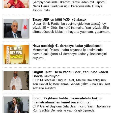
Şampiyonası'nda ülkemizi temsil eden milli sporcu
Nehir Deniz, kadınlar üçlü kategorisinde Türkiye
ikincisi oldu.
Taçoy UBP en kötü %30 -+3 alacak
Ulusal Birlik Partisi bu seçime giderken alacağı oy
yüzde 30 + -3'tür. En kötü ihtimalle. Yani yüzde 28'in
altına düşecek iddiasını hayatta yapmam, yapamam.
Hava sıcaklığı 41 dereceye kadar yükselecek
Meteoroloji Dairesi, hafta boyunca iç kesimlerde
hava sıcaklığının 41 dereceye kadar yükseleceğini
duyurdu.
Ongun Talat: "Kısa Vadeli Borç, Yeni Kısa Vadeli
Borçla Çevriliyor"
CTP Milletvekili Ongun Talat, Maliye Bakanlığı'nın
son Devlet İç Borçlanma Senedi (DİBS) ihalesini sert
sözlerle eleştirdi.
İncirli: Yaşlıların kaliteli ve erişilebilir bakım
hizmeti alması en temel önceliğimiz
CTP Genel Başkanı Sıla Usar İncirli, Yaşlı Hakları ve
Ruh Sağlığı Derneği ile yaptığı görüşmede,