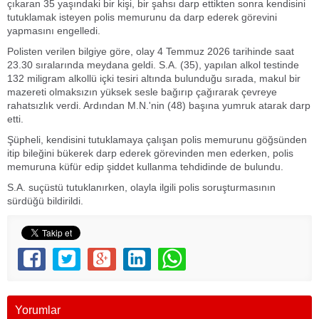
çıkaran 35 yaşındaki bir kişi, bir şahsı darp ettikten sonra kendisini
tutuklamak isteyen polis memurunu da darp ederek görevini
yapmasını engelledi.
Polisten verilen bilgiye göre, olay 4 Temmuz 2026 tarihinde saat
23.30 sıralarında meydana geldi. S.A. (35), yapılan alkol testinde
132 miligram alkollü içki tesiri altında bulunduğu sırada, makul bir
mazereti olmaksızın yüksek sesle bağırıp çağırarak çevreye
rahatsızlık verdi. Ardından M.N.'nin (48) başına yumruk atarak darp
etti.
Şüpheli, kendisini tutuklamaya çalışan polis memurunu göğsünden
itip bileğini bükerek darp ederek görevinden men ederken, polis
memuruna küfür edip şiddet kullanma tehdidinde de bulundu.
S.A. suçüstü tutuklanırken, olayla ilgili polis soruşturmasının
sürdüğü bildirildi.
Yorumlar