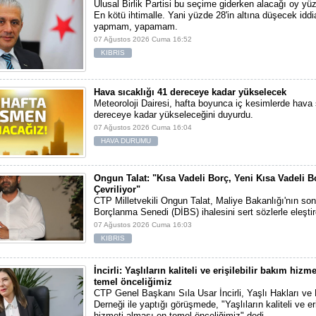
Ulusal Birlik Partisi bu seçime giderken alacağı oy yüz
En kötü ihtimalle. Yani yüzde 28'in altına düşecek iddi
yapmam, yapamam.
07 Ağustos 2026 Cuma 16:52
KIBRIS
Hava sıcaklığı 41 dereceye kadar yükselecek
Meteoroloji Dairesi, hafta boyunca iç kesimlerde hava 
dereceye kadar yükseleceğini duyurdu.
07 Ağustos 2026 Cuma 16:04
HAVA DURUMU
Ongun Talat: "Kısa Vadeli Borç, Yeni Kısa Vadeli B
Çevriliyor"
CTP Milletvekili Ongun Talat, Maliye Bakanlığı'nın son
Borçlanma Senedi (DİBS) ihalesini sert sözlerle eleştir
07 Ağustos 2026 Cuma 16:03
KIBRIS
İncirli: Yaşlıların kaliteli ve erişilebilir bakım hizm
temel önceliğimiz
CTP Genel Başkanı Sıla Usar İncirli, Yaşlı Hakları ve
Derneği ile yaptığı görüşmede, "Yaşlıların kaliteli ve er
hizmeti alması en temel önceliğimiz" dedi.