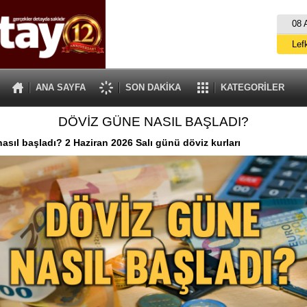
08 
Lef
M
ANA SAYFA
SON DAKİKA
KATEGORİLER
Gü
DÖVİZ GÜNE NASIL BAŞLADI?
İ
İs
asıl başladı? 2 Haziran 2026 Salı günü döviz kurları
A