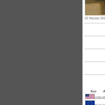
02 Haziran 202
Kur
A
USD
4