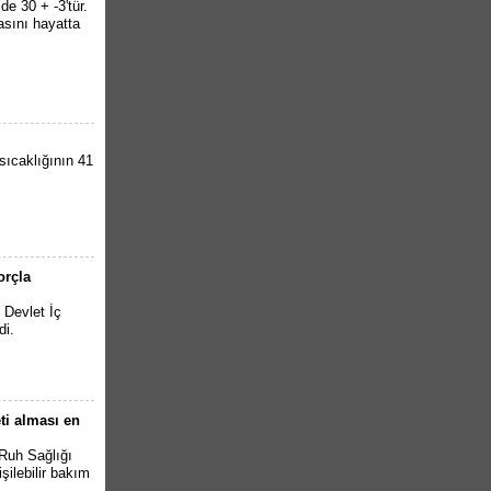
de 30 + -3'tür.
asını hayatta
sıcaklığının 41
orçla
 Devlet İç
di.
eti alması en
 Ruh Sağlığı
işilebilir bakım