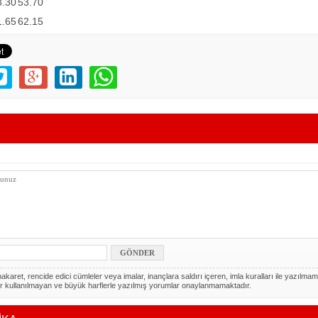
3.30
53.70
1.65
62.15
akaret, rencide edici cümleler veya imalar, inançlara saldırı içeren, imla kuralları ile yazılmam
r kullanılmayan ve büyük harflerle yazılmış yorumlar onaylanmamaktadır.