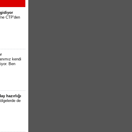
gidiyor
'ne CTP'den
r
anımız kendi
iyor. Ben
ay hazırlığı
ölgelerde de