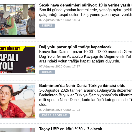
Sıcak hava denetimleri sürüyor: 19 iş yerine yazılı 
Son iki günde yapılan kontrollerde, yasağa aykırı şekil
çalıştırdığı tespit edilen 19 iş yerine yazılı uyarı verildi
07 Ağustos 2026 Cuma 18:34
KIBRIS
Dağ yolu pazar günü trafiğe kapatılacak
Karayolları Dairesi, pazar 10.00 – 13.00 arasında Girn
Dağ Yolu, Girne Acapulco Kavşağı ile Değirmenlik Yol
arasındaki yolun trafiğe kapatılacağını duyurdu.
07 Ağustos 2026 Cuma 17:27
KIBRIS
Badminton'da Nehir Deniz Türkiye ikincisi oldu
3-6 Ağustos 2026 tarihleri arasında Alanya'da düzenlen
Badminton Büyükler Türkiye Şampiyonası'nda ülkemiz
milli sporcu Nehir Deniz, kadınlar üçlü kategorisinde Tü
oldu.
07 Ağustos 2026 Cuma 17:03
DİĞER SPORLAR
Taçoy UBP en kötü %30 -+3 alacak