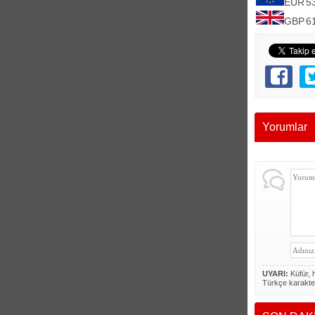
EUR
5
GBP
6
Yorumlar
UYARI:
Küfür, h
Türkçe karakte