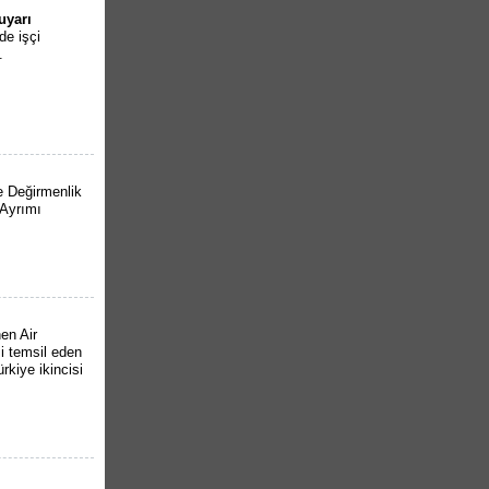
uyarı
de işçi
.
e Değirmenlik
 Ayrımı
en Air
i temsil eden
rkiye ikincisi