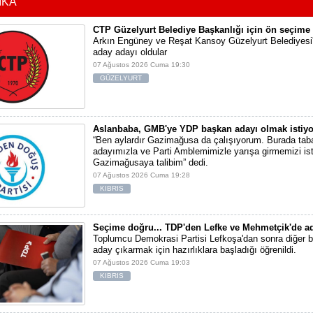
İKA
CTP Güzelyurt Belediye Başkanlığı için ön seçime 
Arkın Engüney ve Reşat Kansoy Güzelyurt Belediyesi
aday adayı oldular
07 Ağustos 2026 Cuma 19:30
GÜZELYURT
Aslanbaba, GMB'ye YDP başkan adayı olmak istiyo
“Ben aylardır Gazimağusa da çalışıyorum. Burada tab
adayımızla ve Parti Amblemimizle yarışa girmemizi ist
Gazimağusaya talibim” dedi.
07 Ağustos 2026 Cuma 19:28
KIBRIS
Seçime doğru... TDP'den Lefke ve Mehmetçik'de ad
Toplumcu Demokrasi Partisi Lefkoşa'dan sonra diğer b
aday çıkarmak için hazırlıklara başladığı öğrenildi.
07 Ağustos 2026 Cuma 19:03
KIBRIS