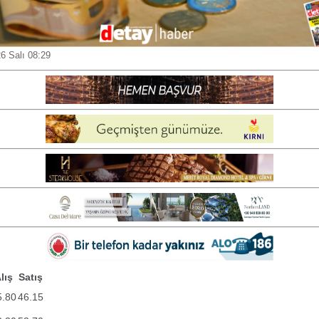
6 Salı 08:29
lış
Satış
5.80
46.15