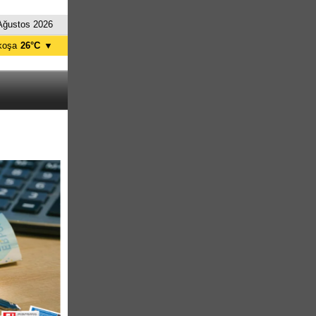
Ağustos 2026
koşa
26°C
▼
ağusa
27°C
Girne
27°C
zelyurt
26°C
skele
27°C
tanbul
24°C
nkara
24°C