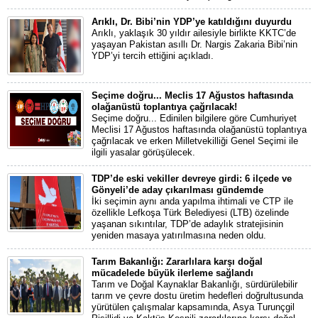
Arıklı, Dr. Bibi’nin YDP’ye katıldığını duyurdu
Arıklı, yaklaşık 30 yıldır ailesiyle birlikte KKTC’de
yaşayan Pakistan asıllı Dr. Nargis Zakaria Bibi’nin
YDP’yi tercih ettiğini açıkladı.
Seçime doğru... Meclis 17 Ağustos haftasında
olağanüstü toplantıya çağrılacak!
Seçime doğru... Edinilen bilgilere göre Cumhuriyet
Meclisi 17 Ağustos haftasında olağanüstü toplantıya
çağrılacak ve erken Milletvekilliği Genel Seçimi ile
ilgili yasalar görüşülecek.
TDP’de eski vekiller devreye girdi: 6 ilçede ve
Gönyeli’de aday çıkarılması gündemde
İki seçimin aynı anda yapılma ihtimali ve CTP ile
özellikle Lefkoşa Türk Belediyesi (LTB) özelinde
yaşanan sıkıntılar, TDP’de adaylık stratejisinin
yeniden masaya yatırılmasına neden oldu.
Tarım Bakanlığı: Zararlılara karşı doğal
mücadelede büyük ilerleme sağlandı
Tarım ve Doğal Kaynaklar Bakanlığı, sürdürülebilir
tarım ve çevre dostu üretim hedefleri doğrultusunda
yürütülen çalışmalar kapsamında, Asya Turunçgil