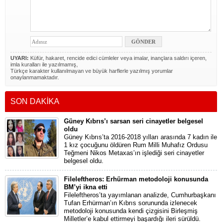
UYARI:
Küfür, hakaret, rencide edici cümleler veya imalar, inançlara saldırı içeren,
imla kuralları ile yazılmamış,
Türkçe karakter kullanılmayan ve büyük harflerle yazılmış yorumlar
onaylanmamaktadır.
SON DAKİKA
Güney Kıbrıs’ı sarsan seri cinayetler belgesel
oldu
Güney Kıbrıs’ta 2016-2018 yılları arasında 7 kadın ile
1 kız çocuğunu öldüren Rum Milli Muhafız Ordusu
Teğmeni Nikos Metaxas’ın işlediği seri cinayetler
belgesel oldu.
Fileleftheros: Erhürman metodoloji konusunda
BM’yi ikna etti
Fileleftheros’ta yayımlanan analizde, Cumhurbaşkanı
Tufan Erhürman’ın Kıbrıs sorununda izlenecek
metodoloji konusunda kendi çizgisini Birleşmiş
Milletler’e kabul ettirmeyi başardığı ileri sürüldü.