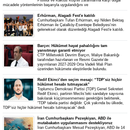
Pisillidi ve Kaktüs Koşnili zararlılarına karşı doğal
mücadele yöntemlerinin başarıyla uygulandığını ve
Erhürman, Alagadi Fest'e katıldı
Cumhurbaşkanı Tufan Erhürman, eşi Nilden Bektaş
Erhürman ile Çatalköy-Esentepe Belediyesi’nin
geleneksel olarak düzenlediği Alagadi Fest'e katıldı.
Barçın: Hükümet hayat pahalılığını tam
yansıtmayı garanti etmiyor
CTP Milletvekili Devrim Barçın, Maliye Bakanlığı
tarafından hazırlanan ve Resmi Gazete’de
yayımlanan 2027-2029 Orta Vadeli Mali Plan
üzerinden hükümete eleştirilerde bulundu.
Redif Ekinci’den seçim mesajı: “TDP’siz hiçbir
hükümet hesabı tutmayacak”
Toplumcu Demokrasi Partisi (TDP) Genel Sekreteri
Redif Ekinci, partinin Meclis’teki sandalye sayısına
bakılarak küçümsenmemesi gerektiğini belirterek,
“TDP tabela partisi değildir. Çok yakında bu ülkede,
TDP’siz hiçbir hükümet hesabı tutmayacak” dedi.
İran Cumhurbaşkanı Pezeşkiyan, ABD ile
mutabakatın uygulanmasını destekliyoruz
İran Cumhurbaşkanı Mesud Pezeşkiyan, ABD ile 14