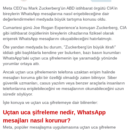
Meta CEO'su Mark Zuckerberg'ün ABD istihbarat örgütü CIA'in
bireylerin WhatsApp mesajlarına nasıl erişebileceğine dair
değerlendirmeleri medyada büyük tartışma konusu oldu.
Cumartesi günü Joe Rogan Experience'a konuşan Zuckerberg, CIA
gibi istihbarat örgütlerinin bireylerin cihazlarına fiziksel olarak
erişerek WhatsApp mesajlarını okuyabileceğini hatırlatmıştı.
Öte yandan medyada bu durum, "Zuckerberg'ün büyük itirafı"
iddialı gibi başlıklarla kendine yer bulurken, bazı basın kurumları
WhatsApp'taki uçtan uca şifrelemenin işe yaramadığı yönünde
yorumlar ortaya attı.
Ancak uçtan uca şifrelemenin telefona uzaktan erişim halinde
mesajları koruma gibi bir özelliği olmadığı zaten biliniyor. Siber
güvenlik uzmanları, casus yazılım veya benzer araçlarla insanların
telefonlarına erişilebileceğini ve mesajlarının okunabileceğini uzun
süredir söylüyor.
İşte konuya ve uçtan uca şifrelemeye dair bilinenler:
Uçtan uca şifreleme nedir, WhatsApp
mesajları nasıl korunur?
Meta, popüler mesajlaşma uygulamasına uçtan uca şifreleme