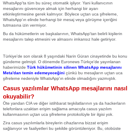
WhatsApp'ta tüm bu süreç otomatik işliyor. Yani kullanıcının
mesajlarını güvenceye almak için herhangi bir ayarı
etkinleştirmesine gerek kalmıyor. Böylece uçtan uca şifreleme,
WhatsApp’ın elinde herhangi bir mesaj veya görüşme içeriğini
tutmasına izin vermiyor.
Bu da hükümetlerin ve başkalarının, WhatsApp'tan belirli kişilerin
mesajlarını talep etmesini ve almasını imkansız hale getiriyor.
Türkiye'de son olarak 8 yaşındaki Narin Güran cinayetinde bu konu
gündeme gelmişti. O dönemde Euronews Türkçe'de yayınlanan
haberimizde
Türk hükümetinin silinen WhatsApp mesajlarını
Meta'dan temin edemeyeceğini
çünkü bu mesajların uçtan uca
şifreleme nedeniyle WhatsApp'ın elinde olmadığını yazmıştık.
Casus yazılımlar WhatsApp mesajlarını nasıl
okuyabilir?
Öte yandan CIA ve diğer istihbarat teşkilatlarının ya da hackerların
telefonlara uzaktan erişim sağlama amacıyla casus yazılım
kullanmasının uçtan uca şifreleme protokolüyle bir ilgisi yok.
Zira casus yazılımlarla bireylerin cihazlarına bizzat erişim
sağlanıyor ve faaliyetleri bu şekilde görüntüleniyor. Bu, otobüste