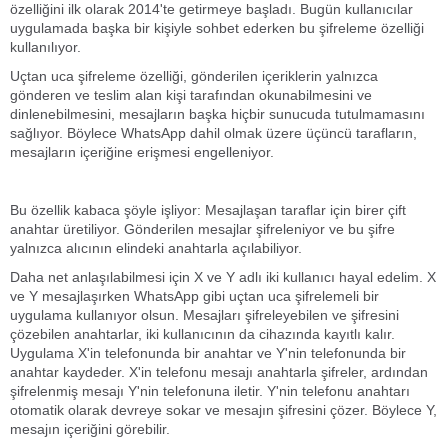
özelliğini ilk olarak 2014'te getirmeye başladı. Bugün kullanıcılar
uygulamada başka bir kişiyle sohbet ederken bu şifreleme özelliği
kullanılıyor.
Uçtan uca şifreleme özelliği, gönderilen içeriklerin yalnızca
gönderen ve teslim alan kişi tarafından okunabilmesini ve
dinlenebilmesini, mesajların başka hiçbir sunucuda tutulmamasını
sağlıyor. Böylece WhatsApp dahil olmak üzere üçüncü tarafların,
mesajların içeriğine erişmesi engelleniyor.
Bu özellik kabaca şöyle işliyor: Mesajlaşan taraflar için birer çift
anahtar üretiliyor. Gönderilen mesajlar şifreleniyor ve bu şifre
yalnızca alıcının elindeki anahtarla açılabiliyor.
Daha net anlaşılabilmesi için X ve Y adlı iki kullanıcı hayal edelim. X
ve Y mesajlaşırken WhatsApp gibi uçtan uca şifrelemeli bir
uygulama kullanıyor olsun. Mesajları şifreleyebilen ve şifresini
çözebilen anahtarlar, iki kullanıcının da cihazında kayıtlı kalır.
Uygulama X'in telefonunda bir anahtar ve Y'nin telefonunda bir
anahtar kaydeder. X'in telefonu mesajı anahtarla şifreler, ardından
şifrelenmiş mesajı Y'nin telefonuna iletir. Y'nin telefonu anahtarı
otomatik olarak devreye sokar ve mesajın şifresini çözer. Böylece Y,
mesajın içeriğini görebilir.