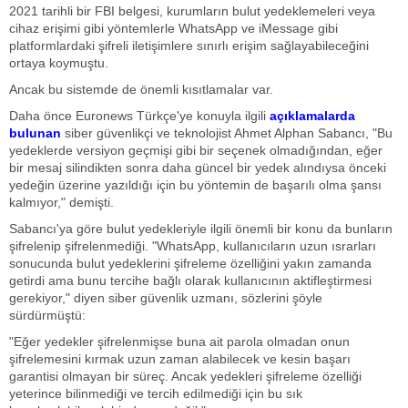
2021 tarihli bir FBI belgesi, kurumların bulut yedeklemeleri veya
cihaz erişimi gibi yöntemlerle WhatsApp ve iMessage gibi
platformlardaki şifreli iletişimlere sınırlı erişim sağlayabileceğini
ortaya koymuştu.
Ancak bu sistemde de önemli kısıtlamalar var.
Daha önce Euronews Türkçe'ye konuyla ilgili
açıklamalarda
bulunan
siber güvenlikçi ve teknolojist Ahmet Alphan Sabancı, "Bu
yedeklerde versiyon geçmişi gibi bir seçenek olmadığından, eğer
bir mesaj silindikten sonra daha güncel bir yedek alındıysa önceki
yedeğin üzerine yazıldığı için bu yöntemin de başarılı olma şansı
kalmıyor," demişti.
Sabancı'ya göre bulut yedekleriyle ilgili önemli bir konu da bunların
şifrelenip şifrelenmediği. "WhatsApp, kullanıcıların uzun ısrarları
sonucunda bulut yedeklerini şifreleme özelliğini yakın zamanda
getirdi ama bunu tercihe bağlı olarak kullanıcının aktifleştirmesi
gerekiyor," diyen siber güvenlik uzmanı, sözlerini şöyle
sürdürmüştü:
"Eğer yedekler şifrelenmişse buna ait parola olmadan onun
şifrelemesini kırmak uzun zaman alabilecek ve kesin başarı
garantisi olmayan bir süreç. Ancak yedekleri şifreleme özelliği
yeterince bilinmediği ve tercih edilmediği için bu sık