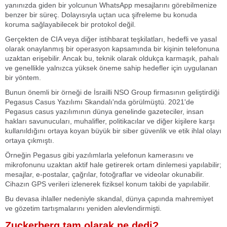
yanınızda giden bir yolcunun WhatsApp mesajlarını görebilmenize
benzer bir süreç. Dolayısıyla uçtan uca şifreleme bu konuda
koruma sağlayabilecek bir protokol değil.
Gerçekten de CIA veya diğer istihbarat teşkilatları, hedefli ve yasal
olarak onaylanmış bir operasyon kapsamında bir kişinin telefonuna
uzaktan erişebilir. Ancak bu, teknik olarak oldukça karmaşık, pahalı
ve genellikle yalnızca yüksek öneme sahip hedefler için uygulanan
bir yöntem.
Bunun önemli bir örneği de İsrailli NSO Group firmasının geliştirdiği
Pegasus Casus Yazılımı Skandalı'nda görülmüştü. 2021'de
Pegasus casus yazılımının dünya genelinde gazeteciler, insan
hakları savunucuları, muhalifler, politikacılar ve diğer kişilere karşı
kullanıldığını ortaya koyan büyük bir siber güvenlik ve etik ihlal olayı
ortaya çıkmıştı.
Örneğin Pegasus gibi yazılımlarla yelefonun kamerasını ve
mikrofonunu uzaktan aktif hale getirerek ortam dinlemesi yapılabilir;
mesajlar, e-postalar, çağrılar, fotoğraflar ve videolar okunabilir.
Cihazın GPS verileri izlenerek fiziksel konum takibi de yapılabilir.
Bu devasa ihlaller nedeniyle skandal, dünya çapında mahremiyet
ve gözetim tartışmalarını yeniden alevlendirmişti.
Zuckerberg tam olarak ne dedi?