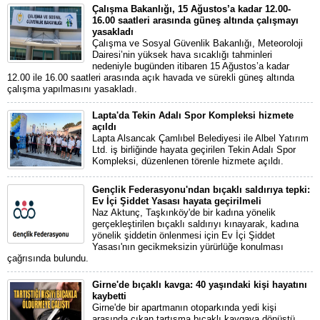
Çalışma Bakanlığı, 15 Ağustos’a kadar 12.00-
16.00 saatleri arasında güneş altında çalışmayı
yasakladı
Çalışma ve Sosyal Güvenlik Bakanlığı, Meteoroloji
Dairesi’nin yüksek hava sıcaklığı tahminleri
nedeniyle bugünden itibaren 15 Ağustos’a kadar
12.00 ile 16.00 saatleri arasında açık havada ve sürekli güneş altında
çalışma yapılmasını yasakladı.
Lapta'da Tekin Adalı Spor Kompleksi hizmete
açıldı
Lapta Alsancak Çamlıbel Belediyesi ile Albel Yatırım
Ltd. iş birliğinde hayata geçirilen Tekin Adalı Spor
Kompleksi, düzenlenen törenle hizmete açıldı.
Gençlik Federasyonu'ndan bıçaklı saldırıya tepki:
Ev İçi Şiddet Yasası hayata geçirilmeli
Naz Aktunç, Taşkınköy'de bir kadına yönelik
gerçekleştirilen bıçaklı saldırıyı kınayarak, kadına
yönelik şiddetin önlenmesi için Ev İçi Şiddet
Yasası'nın gecikmeksizin yürürlüğe konulması
çağrısında bulundu.
Girne'de bıçaklı kavga: 40 yaşındaki kişi hayatını
kaybetti
Girne'de bir apartmanın otoparkında yedi kişi
arasında çıkan tartışma bıçaklı kavgaya dönüştü.