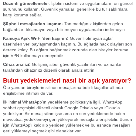
Düzenli güncellemeler
: İşletim sistemi ve uygulamaların en güncel
sürümünü kullanın. Güvenlik yamaları genellikle bu tür saldırılara
karşı koruma sağlar.
Şüpheli mesajlardan kaçının:
Tanımadığınız kişilerden gelen
bağlantıları tıklamayın veya bilinmeyen uygulamaları indirmeyin.
Kamuya Açık Wi-Fi’den kaçının:
Güvenli olmayan ağlar
üzerinden veri paylaşımından kaçının. Bu ağlarda hack olayları son
derece kolay. Bu ağlara bağlanmak zorunda olan bireyler koruma
için VPN kullanmayı deneyebilir.
Cihaz analizi:
Gelişmiş siber güvenlik yazılımları ve uzmanlar
tarafından cihazınızı düzenli olarak analiz ettirin.
Bulut yedeklemeleri nasıl bir açık yaratıyor?
Öte yandan bireylerin silinen mesajlarına belirli koşullar altında
erişilebilme ihtimali de var.
İlk ihtimal WhatsApp'ın yedekleme politikasıyla ilgili. WhatsApp,
sohbet geçmişini düzenli olarak Google Drive'a veya iCloud'a
yedekliyor. Bir mesaj silinmişse ama en son yedeklemede halen
mevcutsa, yedeklemeyi geri yükleyerek mesajlara erişilebilir. Bunun
için WhatsApp'ı kaldırıp yeniden yüklemek ve bu esnada mesajları
geri yüklemeyi seçmek gibi olanaklar var.