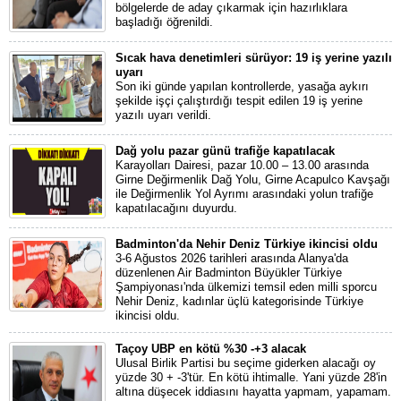
bölgelerde de aday çıkarmak için hazırlıklara
başladığı öğrenildi.
Sıcak hava denetimleri sürüyor: 19 iş yerine yazılı
uyarı
Son iki günde yapılan kontrollerde, yasağa aykırı
şekilde işçi çalıştırdığı tespit edilen 19 iş yerine
yazılı uyarı verildi.
Dağ yolu pazar günü trafiğe kapatılacak
Karayolları Dairesi, pazar 10.00 – 13.00 arasında
Girne Değirmenlik Dağ Yolu, Girne Acapulco Kavşağı
ile Değirmenlik Yol Ayrımı arasındaki yolun trafiğe
kapatılacağını duyurdu.
Badminton'da Nehir Deniz Türkiye ikincisi oldu
3-6 Ağustos 2026 tarihleri arasında Alanya'da
düzenlenen Air Badminton Büyükler Türkiye
Şampiyonası'nda ülkemizi temsil eden milli sporcu
Nehir Deniz, kadınlar üçlü kategorisinde Türkiye
ikincisi oldu.
Taçoy UBP en kötü %30 -+3 alacak
Ulusal Birlik Partisi bu seçime giderken alacağı oy
yüzde 30 + -3'tür. En kötü ihtimalle. Yani yüzde 28'in
altına düşecek iddiasını hayatta yapmam, yapamam.