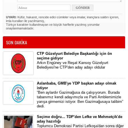
UYARI:
Küfür, hakaret, rencide edici cümleler veya imalar, inançlara saldırı içeren,
imla kuralları ile yazılmamış,
Türkçe karakter kullanılmayan ve büyük harflerle yazılmış yorumlar
onaylanmamaktadır.
SON DAKİKA
CTP Güzelyurt Belediye Başkanlığı için ön
seçime gidiyor
Arkın Engüney ve Reşat Kansoy Güzelyurt
Belediyesi'ne CTP'den aday adayı oldular
Aslanbaba, GMB'ye YDP başkan adayı olmak
istiyor
“Ben aylardır Gazimağusa da çalışıyorum. Burada
tabanımız kendi adayımızla ve Parti Amblemimizle
yarışa girmemizi istiyor. Ben Gazimağusaya talibim”
dedi.
Seçime doğru... TDP'den Lefke ve Mehmetçik'de
aday hazırlığı
Toplumcu Demokrasi Partisi Lefkoşa'dan sonra diğer