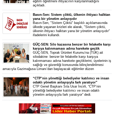
eğitim öğretmeni ihtiyacının karşılanmadığını
açıkladı.
Basın-Sen: Sistem çöktü, ülkenin ihtiyacı halktan
yana bir yönetim anlayışıdır
Basın-Sen, "Sistem Çöktü" başlıklı açıklamasında
ülkede yaşanan krizleri ele alarak, "Sistem çöktü,
ülkenin ihtiyacı halktan yana bir yönetim anlayışıdır"
ifadelerini kullandı.
GÜÇ-SEN: Silo kazasına benzer bir felaketle karşı
karşıya kalınmaması adına harekete geçtik
GÜÇ-SEN, Toprak Ürünleri Kurumu’na (TÜK) ait
silodakine benzer bir felaketle karşı karşıya
kalınmaması adına harekete geçtiklerini, üyelerinin iş
sağlığı ve güvenliği konusunda bilinçlendirilmesi
amacıyla Gazimağusa Limanı’dan başlayacak eğitimler düzen
“CTP’nin yönettiği belediyeler katılımcı ve insan
odaklı yönetim anlayışıyla fark yaratıyor”
CTP Genel Başkanı Sıla Usar İncirli, “CTP’nin
yönettiği belediyeler katılımcı ve insan odaklı
yönetim anlayışıyla fark yaratıyor” dedi.