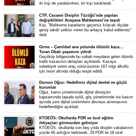
iki kişi de yaralanırken, bir kişi tutuklandı.
CTP, Cezaevi Disiplin Tüzüğü’nde yapılan
değişiklikleri Anayasa Mahkemesi’ne taşıdı
Kişi, ''Mahkeme kararlarını geçersiz kılacak ölçüde
geniş takdir yetkisi veren bu anlayış kabul edilemez''
dedi.
Girne – Çamlıbel ana yolunda ölümlü kaza…
Turan Obalı yaşamını yitirdi
Geçitköy bölgesinde bu sabah meydana gelen ölümlü
trafik kazasının detayları açıklandı. Kazaya
sebebiyet veren araç sürücüsünün 167 mlgr alkollü
içki tesiri altında olduğu tespit edildi.
Dursun Oğuz: Hedefimiz dijital devlet ve güçlü
kurumlar
Oğuz, kamu yönetiminde dijital dönüşüm
kapsamında tapuda eylül, göç yönetiminde ise kasım
ayında yeni dijital sistemlerin devreye alınmasının
hedeflendiğini açıkladı.
KTOEÖS: Okullarda PDR ve özel eğitim
ihtiyaçları görmezden geliniyor
KTOEÖS, okullarda son beş yılda disiplin vakalarının
yüzde 66 arttığını belirterek, 29 PDR ile 18 özel