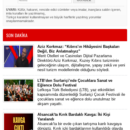
UYARI:
Küfür, hakaret, rencide edici cümleler veya imalar, inançlara saldırı içeren,
imla kuralları ile yazılmamış,
Türkçe karakter kullanılmayan ve büyük harflerle yazılmış yorumlar
onaylanmamaktadır.
SON DAKİKA
Aziz Korkmaz: “Kıbrıs’ın Hikâyesini Başkaları
Değil, Biz Anlatmalıyız”
Merit Otelleri ve Casinoları Dijital Pazarlama
Direktörü Aziz Korkmaz, Kuzey Kıbrıs turizminin
geleceğinin ulaşım, dijitalleşme, yapay zekâ ve yeni
nesil turizm modellerinde olduğunu söyledi.
LTB’den Surlariçi’nde Çocuklara Sanat ve
Eğlence Dolu Festival
Lefkoşa Türk Belediyesi (LTB), yaz etkinlikleri
kapsamında düzenlediği Surlariçi Çocuk Festivali ile
çocuklara sanat ve eğlence dolu unutulmaz bir
akşam yaşattı.
Alsancak'ta Kırık Bardaklı Kavga: İki Kişi
Yaralandı
Alsancak'ta bir evde çıkan tartışma kanlı kavgaya
dönüştü. Kırık içki bardaklarının kullanıldığı olayda