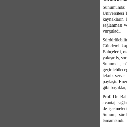
Sunumunda; sü
Üniversitesi 
kaynakların 
sağlanması ve
vurguladı.
Sürdürülebil
Gündemi kaps
Bahçelerli, ot
yakışır iş, so
Sunumda, söz
geçirilebilec
teknik servis 
paylaştı. Ener
gibi başlıkla
Prof. Dr. Bah
avantajı sağla
de işletmeler
Sunum, sürdü
tamamlandı.