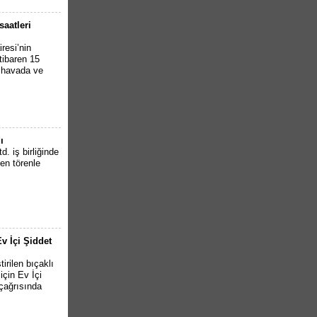
saatleri
resi’nin
tibaren 15
k havada ve
ı
. iş birliğinde
en törenle
v İçi Şiddet
irilen bıçaklı
için Ev İçi
çağrısında