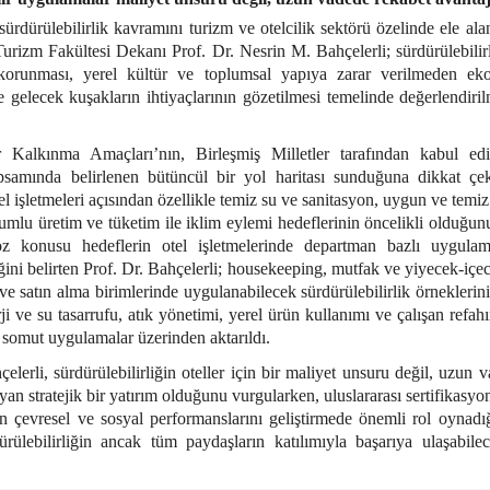
rdürülebilirlik kavramını turizm ve otelcilik sektörü özelinde ele a
Turizm Fakültesi Dekanı Prof. Dr. Nesrin M. Bahçelerli; sürdürülebilirl
korunması, yerel kültür ve toplumsal yapıya zarar verilmeden e
 gelecek kuşakların ihtiyaçlarının gözetilmesi temelinde değerlendiril
ir Kalkınma Amaçları’nın, Birleşmiş Milletler tarafından kabul e
amında belirlenen bütüncül bir yol haritası sunduğuna dikkat çe
el işletmeleri açısından özellikle temiz su ve sanitasyon, uygun ve temiz
rumlu üretim ve tüketim ile iklim eylemi hedeflerinin öncelikli olduğunu
 konusu hedeflerin otel işletmelerinde departman bazlı uygulam
eğini belirten Prof. Dr. Bahçelerli; housekeeping, mutfak ve yiyecek-içec
ve satın alma birimlerinde uygulanabilecek sürdürülebilirlik örneklerini
ji ve su tasarrufu, atık yönetimi, yerel ürün kullanımı ve çalışan refahı
r, somut uygulamalar üzerinden aktarıldı.
çelerli, sürdürülebilirliğin oteller için bir maliyet unsuru değil, uzun 
yan stratejik bir yatırım olduğunu vurgularken, uluslararası sertifikasyo
in çevresel ve sosyal performanslarını geliştirmede önemli rol oynadığı
rülebilirliğin ancak tüm paydaşların katılımıyla başarıya ulaşabilec