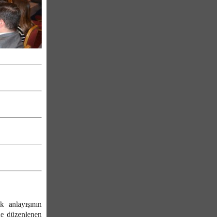
k anlayışının
de düzenlenen