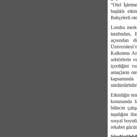
“Otel İşletm
başlıklı etk
Bahçelerli ote
Londra merke
tarafından, 
açısından d
Üniversitesi’
Kalkınma Ama
sektörlerin v
içerdiğini v
amaçların ote
kapsamında e
sürdürülebilir
Etkinliğin te
konusunda fa
bilincin çal
taşıdığını if
sosyal boyutla
rekabet gücüne
Sürdürülebil