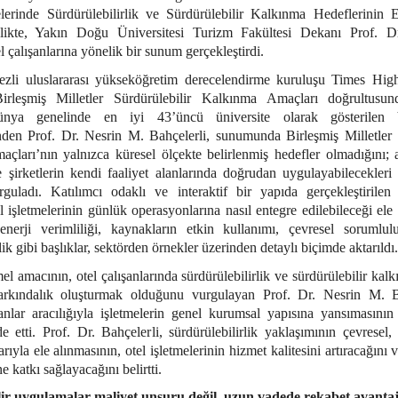
elerinde Sürdürülebilirlik ve Sürdürülebilir Kalkınma Hedeflerinin 
inlikte, Yakın Doğu Üniversitesi Turizm Fakültesi Dekanı Prof. 
l çalışanlarına yönelik bir sunum gerçekleştirdi.
zli uluslararası yükseköğretim derecelendirme kuruluşu Times Hig
Birleşmiş Milletler Sürdürülebilir Kalkınma Amaçları doğrultusund
ünya genelinde en iyi 43’üncü üniversite olarak gösterile
nden Prof. Dr. Nesrin M. Bahçelerli, sunumunda Birleşmiş Milletler 
çları’nın yalnızca küresel ölçekte belirlenmiş hedefler olmadığını;
e şirketlerin kendi faaliyet alanlarında doğrudan uygulayabilecekler
urguladı. Katılımcı odaklı ve interaktif bir yapıda gerçekleştirilen
l işletmelerinin günlük operasyonlarına nasıl entegre edilebileceği ele 
nerji verimliliği, kaynakların etkin kullanımı, çevresel sorumlu
lik gibi başlıklar, sektörden örnekler üzerinden detaylı biçimde aktarıldı.
mel amacının, otel çalışanlarında sürdürülebilirlik ve sürdürülebilir kal
rkındalık oluşturmak olduğunu vurgulayan Prof. Dr. Nesrin M. B
ışanlar aracılığıyla işletmelerin genel kurumsal yapısına yansımasın
ade etti. Prof. Dr. Bahçelerli, sürdürülebilirlik yaklaşımının çevrese
rıyla ele alınmasının, otel işletmelerinin hizmet kalitesini artıracağını
 katkı sağlayacağını belirtti.
ir uygulamalar maliyet unsuru değil, uzun vadede rekabet avantaj