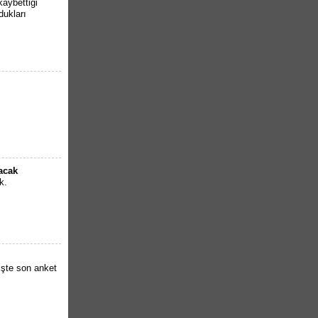
kaybettiği
dukları
lacak
k.
İşte son anket