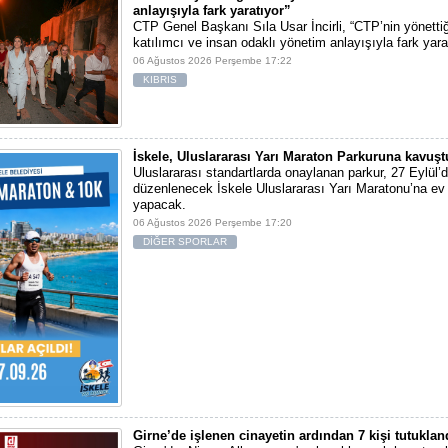
anlayışıyla fark yaratıyor”
CTP Genel Başkanı Sıla Usar İncirli, “CTP’nin yönettiğ
katılımcı ve insan odaklı yönetim anlayışıyla fark yara
06 Ağustos 2026 Perşembe 17:22
KIBRIS
İskele, Uluslararası Yarı Maraton Parkuruna kavuşt
Uluslararası standartlarda onaylanan parkur, 27 Eylül’d
düzenlenecek İskele Uluslararası Yarı Maratonu’na ev 
yapacak.
06 Ağustos 2026 Perşembe 17:20
DİĞER SPORLAR
Girne’de işlenen cinayetin ardından 7 kişi tutuklan