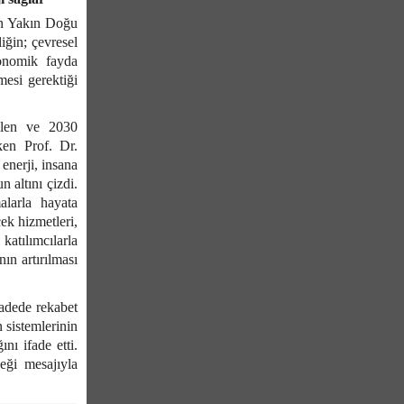
lan Yakın Doğu
iğin; çevresel
konomik fayda
mesi gerektiği
dilen ve 2030
ken Prof. Dr.
 enerji, insana
n altını çizdi.
alarla hayata
ek hizmetleri,
 katılımcılarla
nın artırılması
vadede rekabet
n sistemlerinin
nı ifade etti.
eği mesajıyla