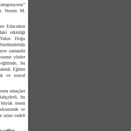
Entegrasyonu”
Dr. Nesrin M.
her Education
aki etkinliği
n Yakın Doğu
Sürdürülebilir
 aynı zamanda
i somut yönler
 eğitimde, bu
alındı. Eğitim
luk ve sosyal
kınma amaçları
ahçelerli, bu
ın büyük önem
l, ekonomik ve
 ve uzun vadeli
ı sağlar