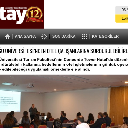
06 
Lef
M
ANA SAYFA
SON DAKİKA
KATEGORİLER
Gü
ĞU ÜNİVERSİTESİ’NDEN OTEL ÇALIŞANLARINA SÜRDÜRÜLEBİLİRLİ
İ
İs
niversitesi Turizm Fakültesi’nin Concorde Tower Hotel’de düzenl
sürdürülebilir kalkınma hedeflerinin otel işletmelerinin günlük oper
A
 edilebileceği uygulamalı örneklerle ele alındı.