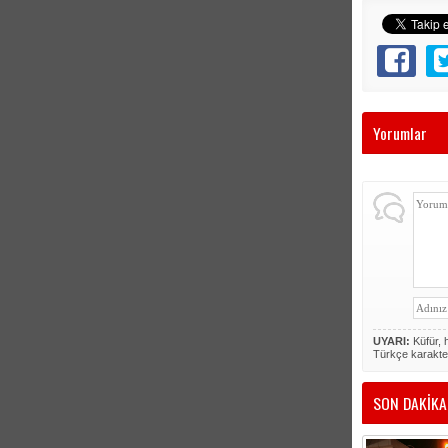
Yorumlar
UYARI:
Küfür, h
Türkçe karakte
SON DAKİKA