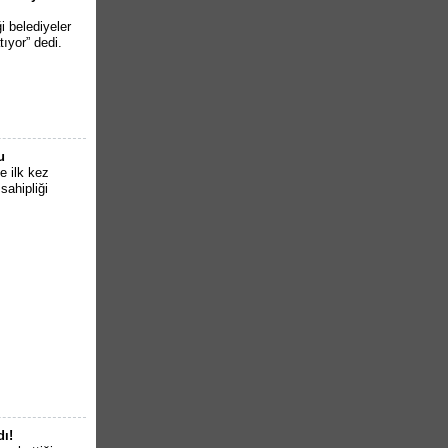
i belediyeler
tıyor” dedi.
u
e ilk kez
sahipliği
dı!