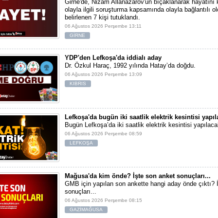
Girne'de, Nizam Allanazarov'un bıçaklanarak hayatını 
olayla ilgili soruşturma kapsamında olayla bağlantılı ol
belirlenen 7 kişi tutuklandı.
06 Ağustos 2026 Perşembe 13:11
GİRNE
YDP'den Lefkoşa'da iddialı aday
Dr. Özkul Haraç, 1992 yılında Hatay’da doğdu.
06 Ağustos 2026 Perşembe 13:09
KIBRIS
Lefkoşa'da bugün iki saatlik elektrik kesintisi yapı
Bugün Lefkoşa’da iki saatlik elektrik kesintisi yapılaca
06 Ağustos 2026 Perşembe 08:59
LEFKOŞA
Mağusa'da kim önde? İşte son anket sonuçları...
GMB için yapılan son ankette hangi aday önde çıktı? 
sonuçları...
06 Ağustos 2026 Perşembe 08:15
GAZİMAĞUSA