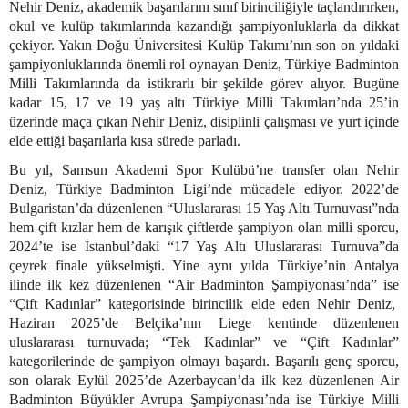
Nehir Deniz, akademik başarılarını sınıf birinciliğiyle taçlandırırken,
okul ve kulüp takımlarında kazandığı şampiyonluklarla da dikkat
çekiyor. Yakın Doğu Üniversitesi Kulüp Takımı’nın son on yıldaki
şampiyonluklarında önemli rol oynayan Deniz, Türkiye Badminton
Milli Takımlarında da istikrarlı bir şekilde görev alıyor. Bugüne
kadar 15, 17 ve 19 yaş altı Türkiye Milli Takımları’nda 25’in
üzerinde maça çıkan Nehir Deniz, disiplinli çalışması ve yurt içinde
elde ettiği başarılarla kısa sürede parladı.
Bu yıl, Samsun Akademi Spor Kulübü’ne transfer olan Nehir
Deniz, Türkiye Badminton Ligi’nde mücadele ediyor. 2022’de
Bulgaristan’da düzenlenen “Uluslararası 15 Yaş Altı Turnuvası”nda
hem çift kızlar hem de karışık çiftlerde şampiyon olan milli sporcu,
2024’te ise İstanbul’daki “17 Yaş Altı Uluslararası Turnuva”da
çeyrek finale yükselmişti. Yine aynı yılda Türkiye’nin Antalya
ilinde ilk kez düzenlenen “Air Badminton Şampiyonası’nda” ise
“Çift Kadınlar” kategorisinde birincilik elde eden Nehir Deniz,
Haziran 2025’de Belçika’nın Liege kentinde düzenlenen
uluslararası turnuvada; “Tek Kadınlar” ve “Çift Kadınlar”
kategorilerinde de şampiyon olmayı başardı. Başarılı genç sporcu,
son olarak Eylül 2025’de Azerbaycan’da ilk kez düzenlenen Air
Badminton Büyükler Avrupa Şampiyonası’nda ise Türkiye Milli