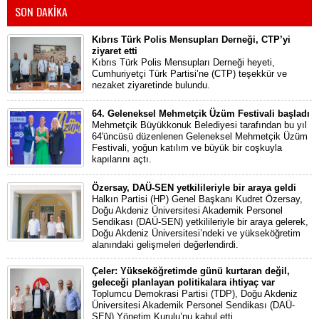
SON DAKİKA
Kıbrıs Türk Polis Mensupları Derneği, CTP’yi
ziyaret etti
Kıbrıs Türk Polis Mensupları Derneği heyeti,
Cumhuriyetçi Türk Partisi’ne (CTP) teşekkür ve
nezaket ziyaretinde bulundu.
64. Geleneksel Mehmetçik Üzüm Festivali başladı
Mehmetçik Büyükkonuk Belediyesi tarafından bu yıl
64'üncüsü düzenlenen Geleneksel Mehmetçik Üzüm
Festivali, yoğun katılım ve büyük bir coşkuyla
kapılarını açtı.
Özersay, DAÜ-SEN yetkilileriyle bir araya geldi
Halkın Partisi (HP) Genel Başkanı Kudret Özersay,
Doğu Akdeniz Üniversitesi Akademik Personel
Sendikası (DAÜ-SEN) yetkilileriyle bir araya gelerek,
Doğu Akdeniz Üniversitesi’ndeki ve yükseköğretim
alanındaki gelişmeleri değerlendirdi.
Çeler: Yükseköğretimde günü kurtaran değil,
geleceği planlayan politikalara ihtiyaç var
Toplumcu Demokrasi Partisi (TDP), Doğu Akdeniz
Üniversitesi Akademik Personel Sendikası (DAÜ-
SEN) Yönetim Kurulu’nu kabul etti.