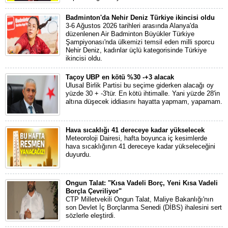
Badminton'da Nehir Deniz Türkiye ikincisi oldu
3-6 Ağustos 2026 tarihleri arasında Alanya'da
düzenlenen Air Badminton Büyükler Türkiye
Şampiyonası'nda ülkemizi temsil eden milli sporcu
Nehir Deniz, kadınlar üçlü kategorisinde Türkiye
ikincisi oldu.
Taçoy UBP en kötü %30 -+3 alacak
Ulusal Birlik Partisi bu seçime giderken alacağı oy
yüzde 30 + -3'tür. En kötü ihtimalle. Yani yüzde 28'in
altına düşecek iddiasını hayatta yapmam, yapamam.
Hava sıcaklığı 41 dereceye kadar yükselecek
Meteoroloji Dairesi, hafta boyunca iç kesimlerde
hava sıcaklığının 41 dereceye kadar yükseleceğini
duyurdu.
Ongun Talat: "Kısa Vadeli Borç, Yeni Kısa Vadeli
Borçla Çevriliyor"
CTP Milletvekili Ongun Talat, Maliye Bakanlığı'nın
son Devlet İç Borçlanma Senedi (DİBS) ihalesini sert
sözlerle eleştirdi.