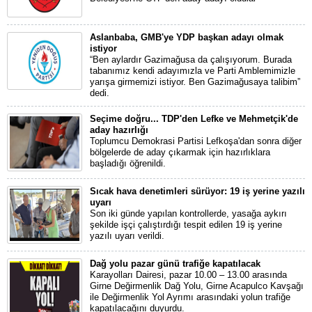
Aslanbaba, GMB'ye YDP başkan adayı olmak
istiyor
“Ben aylardır Gazimağusa da çalışıyorum. Burada
tabanımız kendi adayımızla ve Parti Amblemimizle
yarışa girmemizi istiyor. Ben Gazimağusaya talibim”
dedi.
Seçime doğru... TDP'den Lefke ve Mehmetçik'de
aday hazırlığı
Toplumcu Demokrasi Partisi Lefkoşa'dan sonra diğer
bölgelerde de aday çıkarmak için hazırlıklara
başladığı öğrenildi.
Sıcak hava denetimleri sürüyor: 19 iş yerine yazılı
uyarı
Son iki günde yapılan kontrollerde, yasağa aykırı
şekilde işçi çalıştırdığı tespit edilen 19 iş yerine
yazılı uyarı verildi.
Dağ yolu pazar günü trafiğe kapatılacak
Karayolları Dairesi, pazar 10.00 – 13.00 arasında
Girne Değirmenlik Dağ Yolu, Girne Acapulco Kavşağı
ile Değirmenlik Yol Ayrımı arasındaki yolun trafiğe
kapatılacağını duyurdu.