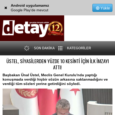
Android uygulamamız
Yükle
Google Play'de mevcut
SON DAKİKA
KATEGORİLER
ÜSTEL, SİYASİLERDEN YÜZDE 10 KESİNTİ İÇİN İLK İMZAYI
ATTI!
Başbakan Ünal Üstel, Meclis Genel Kurulu'nda yaptığı
konuşmada verdiği hiçbir sözün arkasına saklanmadığını ve
verdiği tüm sözleri yerine getirdiğini söyledi.