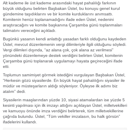
Alt kademe ile üst kademe arasındaki hayat pahalılığı farkının
büyük olduğunu belirten Başbakan Üstel, bu konuyu genel kurul
gündemine taşıdıklarını ve bir komite kurduklarını anımsattı.
Komitenin henüz toplanamadığını ifade eden Üstel, nedenini
araştıracağını ve komite başkanına Çarşamba günü toplanmaları
talimatını vereceğini açıkladı.
Bugünkü yasanın kendi anlattığı yasadan farklı olduğunu kaydeden
Üstel, mevcut düzenlemenin vergi dilimleriyle ilgili olduğunu söyledi.
Vergi dilimleri dışında, “az alana çok, çok alana az verilmesi”
yönündeki düzenlemeye destek verdiğini belirten Üstel, komitenin
Çarşamba günü toplanarak uygulamayı hayata geçireceğini ifade
etti.
Toplumun samimiyet görmek istediğini vurgulayan Başbakan Üstel,
“Herkesin gözü siyasilerde. En büyük hayat pahalılığını siyasiler ile
müdür ve müsteşarların aldığı söyleniyor. Öyleyse ilk adımı biz
atalım” dedi.
Siyasilerin maaşlarından yüzde 10, siyasi atamalardan ise yüzde 5
kesinti yapılması için ilk imzayı attığını açıklayan Üstel, milletvekilleri
ve kamuoyu önünde imza verdiğini belirterek, tüm milletvekillerine
çağrıda bulundu. Üstel, “Tüm vekiller imzalasın, bu halk görsün”
ifadelerini kullandı.