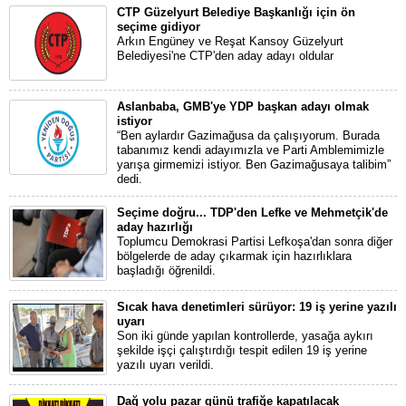
CTP Güzelyurt Belediye Başkanlığı için ön
seçime gidiyor
Arkın Engüney ve Reşat Kansoy Güzelyurt
Belediyesi'ne CTP'den aday adayı oldular
Aslanbaba, GMB'ye YDP başkan adayı olmak
istiyor
“Ben aylardır Gazimağusa da çalışıyorum. Burada
tabanımız kendi adayımızla ve Parti Amblemimizle
yarışa girmemizi istiyor. Ben Gazimağusaya talibim”
dedi.
Seçime doğru... TDP'den Lefke ve Mehmetçik'de
aday hazırlığı
Toplumcu Demokrasi Partisi Lefkoşa'dan sonra diğer
bölgelerde de aday çıkarmak için hazırlıklara
başladığı öğrenildi.
Sıcak hava denetimleri sürüyor: 19 iş yerine yazılı
uyarı
Son iki günde yapılan kontrollerde, yasağa aykırı
şekilde işçi çalıştırdığı tespit edilen 19 iş yerine
yazılı uyarı verildi.
Dağ yolu pazar günü trafiğe kapatılacak