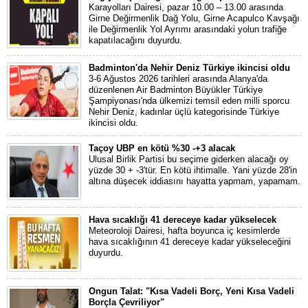
Karayolları Dairesi, pazar 10.00 – 13.00 arasında
Girne Değirmenlik Dağ Yolu, Girne Acapulco Kavşağı
ile Değirmenlik Yol Ayrımı arasındaki yolun trafiğe
kapatılacağını duyurdu.
Badminton'da Nehir Deniz Türkiye ikincisi oldu
3-6 Ağustos 2026 tarihleri arasında Alanya'da
düzenlenen Air Badminton Büyükler Türkiye
Şampiyonası'nda ülkemizi temsil eden milli sporcu
Nehir Deniz, kadınlar üçlü kategorisinde Türkiye
ikincisi oldu.
Taçoy UBP en kötü %30 -+3 alacak
Ulusal Birlik Partisi bu seçime giderken alacağı oy
yüzde 30 + -3'tür. En kötü ihtimalle. Yani yüzde 28'in
altına düşecek iddiasını hayatta yapmam, yapamam.
Hava sıcaklığı 41 dereceye kadar yükselecek
Meteoroloji Dairesi, hafta boyunca iç kesimlerde
hava sıcaklığının 41 dereceye kadar yükseleceğini
duyurdu.
Ongun Talat: "Kısa Vadeli Borç, Yeni Kısa Vadeli
Borçla Çevriliyor"