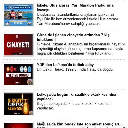
İskele, Uluslararası Yarı Maraton Parkuruna
kavuştu
Uluslararası standartlarda onaylanan parkur, 27
Eylül’de ilk kez düzenlenecek İskele Uluslararası
Yarı Maratonu’na ev sahipliği yapacak.
Girne’de işlenen cinayetin ardından 7 kişi
tutuklandı!
Girne'de, Nizam Allanazarov'un bıçaklanarak hayatını
kaybettiği olayla ilgili soruşturma kapsamında olayla
bağlantılı oldukları belirlenen 7 kişi tutuklandı.
YDP'den Lefkoşa'da iddialı aday
Dr. Özkul Haraç, 1992 yılında Hatay’da doğdu.
Lefkoşa'da bugün iki saatlik elektrik kesintisi
yapılacak
Bugün Lefkoşa’da iki saatlik elektrik kesintisi
yapılacak.
Mağusa'da kim önde? İşte son anket sonuçları...