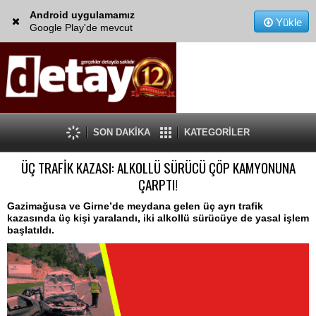
Android uygulamamız
Yükle
Google Play'de mevcut
SON DAKİKA
KATEGORİLER
ÜÇ TRAFİK KAZASI: ALKOLLÜ SÜRÜCÜ ÇÖP KAMYONUNA
ÇARPTI!
Gazimağusa ve Girne’de meydana gelen üç ayrı trafik
kazasında üç kişi yaralandı, iki alkollü sürücüye de yasal işlem
başlatıldı.