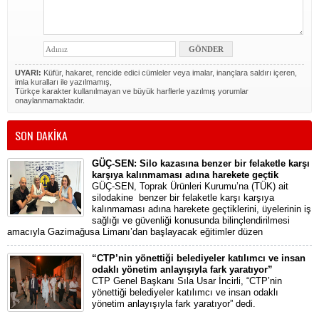
UYARI:
Küfür, hakaret, rencide edici cümleler veya imalar, inançlara saldırı içeren,
imla kuralları ile yazılmamış,
Türkçe karakter kullanılmayan ve büyük harflerle yazılmış yorumlar
onaylanmamaktadır.
SON DAKİKA
GÜÇ-SEN: Silo kazasına benzer bir felaketle karşı
karşıya kalınmaması adına harekete geçtik
GÜÇ-SEN, Toprak Ürünleri Kurumu’na (TÜK) ait
silodakine benzer bir felaketle karşı karşıya
kalınmaması adına harekete geçtiklerini, üyelerinin iş
sağlığı ve güvenliği konusunda bilinçlendirilmesi
amacıyla Gazimağusa Limanı’dan başlayacak eğitimler düzen
“CTP’nin yönettiği belediyeler katılımcı ve insan
odaklı yönetim anlayışıyla fark yaratıyor”
CTP Genel Başkanı Sıla Usar İncirli, “CTP’nin
yönettiği belediyeler katılımcı ve insan odaklı
yönetim anlayışıyla fark yaratıyor” dedi.