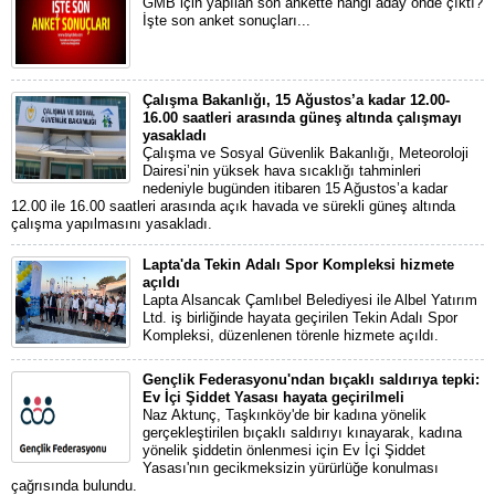
GMB için yapılan son ankette hangi aday önde çıktı?
İşte son anket sonuçları...
Çalışma Bakanlığı, 15 Ağustos’a kadar 12.00-
16.00 saatleri arasında güneş altında çalışmayı
yasakladı
Çalışma ve Sosyal Güvenlik Bakanlığı, Meteoroloji
Dairesi’nin yüksek hava sıcaklığı tahminleri
nedeniyle bugünden itibaren 15 Ağustos’a kadar
12.00 ile 16.00 saatleri arasında açık havada ve sürekli güneş altında
çalışma yapılmasını yasakladı.
Lapta'da Tekin Adalı Spor Kompleksi hizmete
açıldı
Lapta Alsancak Çamlıbel Belediyesi ile Albel Yatırım
Ltd. iş birliğinde hayata geçirilen Tekin Adalı Spor
Kompleksi, düzenlenen törenle hizmete açıldı.
Gençlik Federasyonu'ndan bıçaklı saldırıya tepki:
Ev İçi Şiddet Yasası hayata geçirilmeli
Naz Aktunç, Taşkınköy'de bir kadına yönelik
gerçekleştirilen bıçaklı saldırıyı kınayarak, kadına
yönelik şiddetin önlenmesi için Ev İçi Şiddet
Yasası'nın gecikmeksizin yürürlüğe konulması
çağrısında bulundu.