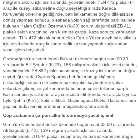
miligram alkollü içki tesiri altında, yönetimindeki TLN 472 plakalı tır
araç ile kuzey istikametine doğru seyrettiği sırada Karaca
Kuruyemiş önlerine geldiğinde, batı istikametine doğru dikkatsizce
dönüş yapması sonucu, o esnada yolun sağ tarafında park halinde
bulunan Halen Çağlar Özerman (K-39) sorumluluğundaki ZB 411
plakalı salon aracın sol yan kısmına çarptı. Kaza sonucu yaralanan
olmadı. TLN 472 plakalı tır sürücüsü Faruk Yüzer aleyhinde, alkollü
içki tesiri altında araç kullanıp trafik kazası yapmak suçlarından
yasal işlem başlatıldı.
Gazimağusa’da İsmet İnönü Bulvarı üzerinde bugün saat 00.30
sıralarında Elif Şendur (K-23), 156 miligram alkollü içki tesiri altında,
yönetimindeki PB 392 plaklı salon araç ile kuzey istikametine doğru
seyrettiği sırada Cyprus Sporting bet önlerine geldiğinde,
dikkatsizliği sonucu direksiyon hakimiyetini kaybederek yolun
solundan çıkmış ve yol kenarında bulunan çevre tellerine çarptı.
Kaza sonucu yaralanan araç sürücüsü Elif Şendur ve araçtaki yolcu
Eylül Şahin (K-21), kaldırıldıkları Gazimağusa Devlet Hastanesi’nde
yapılan tedavilerinin ardından müşahede altına alındı.
Çöp arabasına çarpan alkollü sürücüye yasal işlem!
Girne’de Cumhuriyet Sokak üzerinde bugün saat 03.00 sıralarında
Ali Sağnak (E-42), 139 miligram alkollü içki tesiri altında,
yönetimindeki JH 044 plakalı solan araç ile batı istikametine doğru