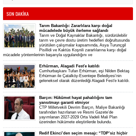
SON DAKİKA
Tarım Bakanlığı: Zararlılara karşı doğal
mücadelede büyük ilerleme sağlandı
Tarım ve Doğal Kaynaklar Bakanlığı, sürdürülebilir
tarım ve çevre dostu üretim hedefleri doğrultusunda
yürütülen çalışmalar kapsamında, Asya Turunçgil
Pisillidi ve Kaktüs Koşnili zararlılarına karşı doğal
mücadele yöntemlerinin başarıyla uygulandığını ve
Erhürman, Alagadi Fest'e katıldı
Cumhurbaşkanı Tufan Erhürman, eşi Nilden Bektaş
Erhürman ile Çatalköy-Esentepe Belediyesi’nin
geleneksel olarak düzenlediği Alagadi Fest'e katıldı.
Barçın: Hükümet hayat pahalılığını tam
yansıtmayı garanti etmiyor
CTP Milletvekili Devrim Barçın, Maliye Bakanlığı
tarafından hazırlanan ve Resmi Gazete’de
yayımlanan 2027-2029 Orta Vadeli Mali Plan
üzerinden hükümete eleştirilerde bulundu.
Redif Ekinci’den seçim mesajı: “TDP’siz hiçbir