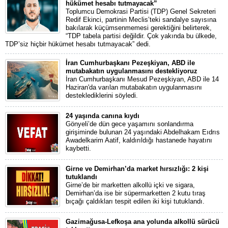
hükümet hesabı tutmayacak”
Toplumcu Demokrasi Partisi (TDP) Genel Sekreteri
Redif Ekinci, partinin Meclis’teki sandalye sayısına
bakılarak küçümsenmemesi gerektiğini belirterek,
“TDP tabela partisi değildir. Çok yakında bu ülkede,
TDP’siz hiçbir hükümet hesabı tutmayacak” dedi.
İran Cumhurbaşkanı Pezeşkiyan, ABD ile
mutabakatın uygulanmasını destekliyoruz
İran Cumhurbaşkanı Mesud Pezeşkiyan, ABD ile 14
Haziran'da varılan mutabakatın uygulanmasını
desteklediklerini söyledi.
24 yaşında canına kıydı
Gönyeli’de dün gece yaşamını sonlandırma
girişiminde bulunan 24 yaşındaki Abdelhakam Eıdrıs
Awadelkarim Aatif, kaldırıldığı hastanede hayatını
kaybetti.
Girne ve Demirhan’da market hırsızlığı: 2 kişi
tutuklandı
Girne’de bir marketten alkollü içki ve sigara,
Demirhan’da ise bir süpermarketten 2 kutu tıraş
bıçağı çaldıkları tespit edilen iki kişi tutuklandı.
Gazimağusa-Lefkoşa ana yolunda alkollü sürücü