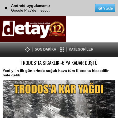
Android uygulamamız
Yükle
Google Play'de mevcut
SON DAKİKA
KATEGORİLER
TRODOS’TA SICAKLIK -6’YA KADAR DÜŞTÜ
Yeni yılın ilk günlerinde soğuk hava tüm Kıbrıs’ta hissedilir
hale geldi.