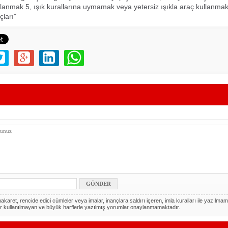
llanmak 5, ışık kurallarına uymamak veya yetersiz ışıkla araç kullanma
çları"
akaret, rencide edici cümleler veya imalar, inançlara saldırı içeren, imla kuralları ile yazılmam
r kullanılmayan ve büyük harflerle yazılmış yorumlar onaylanmamaktadır.