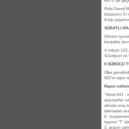
KKTC’de geçen
Polis Genel 
kazasının 5'i
6 kişi yaşamın
SÜRATLİ AR
Dönem içerisin
kavşakta durm
4 milyon 122,
Güzelyurt ve 
9 SÜRÜCÜ T
Ülke genelind
502'si rapor e
Rapor edilen 
"Sürat 841 , m
seyrüsefer ruh
altında araç 
takmadan araç
6, muayenesiz
taşıma "T" iş
3, aracın cam