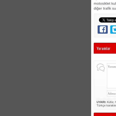
motosiklet ku
diğer trafik su
Yorumlar
UYARI:
Küfür, h
Türkçe karakte