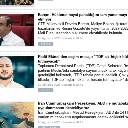
Barçın: Hükümet hayat pahalılığını tam yansıtmayı 
etmiyor
CTP Milletvekili Devrim Barçın, Maliye Bakanlığı tara
hazırlanan ve Resmi Gazete’de yayımlanan 2027-2029
Mali Plan üzerinden hükümete eleştirilerde bulundu.
08 Ağustos 2026 Cumartesi 10:46
KIBRIS
Redif Ekinci’den seçim mesajı: “TDP’siz hiçbir h
tutmayacak”
Toplumcu Demokrasi Partisi (TDP) Genel Sekreteri Red
partinin Meclis’teki sandalye sayısına bakılarak kü
gerektiğini belirterek, “TDP tabela partisi değildir. Çok
ülkede, TDP’siz hiçbir hükümet hesabı tutmayacak” de
08 Ağustos 2026 Cumartesi 10:42
KIBRIS
İran Cumhurbaşkanı Pezeşkiyan, ABD ile mutabaka
uygulanmasını destekliyoruz
İran Cumhurbaşkanı Mesud Pezeşkiyan, ABD ile 14 Ha
varılan mutabakatın uygulanmasını desteklediklerini sö
08 Ağustos 2026 Cumartesi 10:41
ORTADOĞU