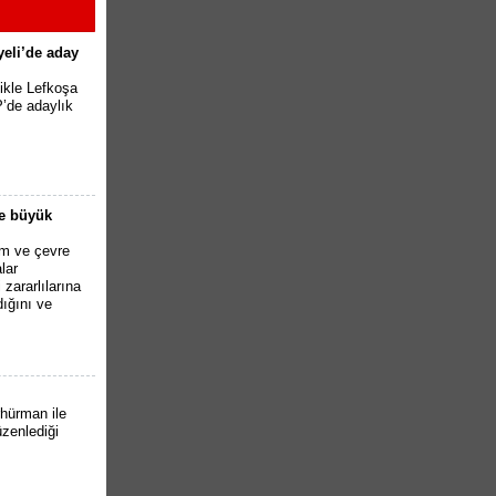
yeli’de aday
likle Lefkoşa
P’de adaylık
.
de büyük
ım ve çevre
lar
zararlılarına
ığını ve
hürman ile
zenlediği