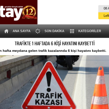
08 
Lef
M
ANA SAYFA
SON DAKİKA
KATEGORİLER
Gü
TRAFİKTE 1 HAFTADA 6 KİŞİ HAYATINI KAYBETTİ
İ
İs
 hafta meydana gelen trafik kazalarında 6 kişi hayatını kaybetti.
A