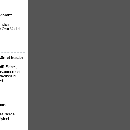
garanti
fından
 Orta Vadeli
ükümet hesabı
if Ekinci,
çümsenmemesi
 yakında bu
di.
tın
ziran'da
yledi.