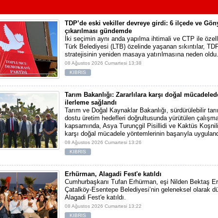
TDP’de eski vekiller devreye girdi: 6 ilçede ve Gön
çıkarılması gündemde
İki seçimin aynı anda yapılma ihtimali ve CTP ile özel
Türk Belediyesi (LTB) özelinde yaşanan sıkıntılar, TD
stratejisinin yeniden masaya yatırılmasına neden oldu
08 Ağustos 2026 Cumartesi 13:38
KIBRIS
Tarım Bakanlığı: Zararlılara karşı doğal mücadele
ilerleme sağlandı
Tarım ve Doğal Kaynaklar Bakanlığı, sürdürülebilir tar
dostu üretim hedefleri doğrultusunda yürütülen çalışma
kapsamında, Asya Turunçgil Pisillidi ve Kaktüs Koşnili 
karşı doğal mücadele yöntemlerinin başarıyla uyguland
08 Ağustos 2026 Cumartesi 13:26
KIBRIS
Erhürman, Alagadi Fest'e katıldı
Cumhurbaşkanı Tufan Erhürman, eşi Nilden Bektaş Er
Çatalköy-Esentepe Belediyesi’nin geleneksel olarak dü
Alagadi Fest'e katıldı.
08 Ağustos 2026 Cumartesi 13:22
KIBRIS