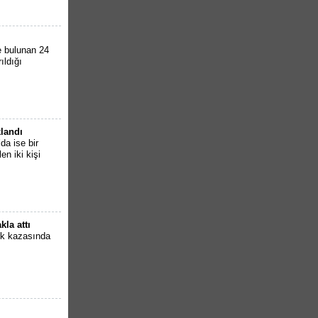
e bulunan 24
ıldığı
klandı
da ise bir
en iki kişi
la attı
ik kazasında