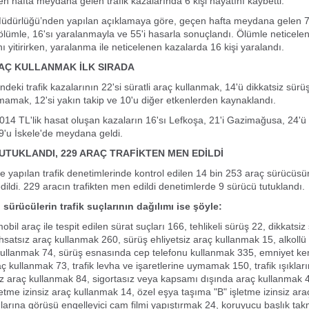
 hafta meydana gelen trafik kazalarında 6 kişi hayatını kaybetti.
Müdürlüğü’nden yapılan açıklamaya göre, geçen hafta meydana gelen 76
 ölümle, 16'sı yaralanmayla ve 55'i hasarla sonuçlandı. Ölümle neticel
ı yitirirken, yaralanma ile neticelenen kazalarda 16 kişi yaralandı.
AÇ KULLANMAK İLK SIRADA
deki trafik kazalarının 22'si süratli araç kullanmak, 14'ü dikkatsiz sür
amak, 12'si yakın takip ve 10'u diğer etkenlerden kaynaklandı.
014 TL'lik hasat oluşan kazaların 16'sı Lefkoşa, 21'i Gazimağusa, 24'ü 
9'u İskele'de meydana geldi.
UTUKLANDI, 229 ARAÇ TRAFİKTEN MEN EDİLDİ
e yapılan trafik denetimlerinde kontrol edilen 14 bin 253 araç sürücüsü
dildi. 229 aracın trafikten men edildi denetimlerde 9 sürücü tutuklandı.
sürücülerin trafik suçlarının dağılımı ise şöyle:
obil araç ile tespit edilen sürat suçları 166, tehlikeli sürüş 22, dikkatsiz
satsız araç kullanmak 260, sürüş ehliyetsiz araç kullanmak 15, alkollü iç
kullanmak 74, sürüş esnasında cep telefonu kullanmak 335, emniyet ke
 kullanmak 73, trafik levha ve işaretlerine uymamak 150, trafik ışıkl
 araç kullanmak 84, sigortasız veya kapsamı dışında araç kullanmak 4
letme izinsiz araç kullanmak 14, özel eşya taşıma "B" işletme izinsiz ar
larına görüşü engelleyici cam filmi yapıştırmak 24, koruyucu başlık t