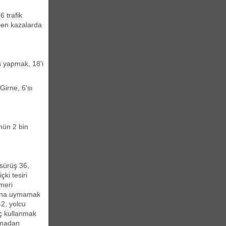
 trafik
enen kazalarda
üş yapmak, 18'i
Girne, 6'sı
nün 2 bin
 sürüş 36,
ki tesiri
meri
arına uymamak
2, yolcu
aç kullanmak
akmadan