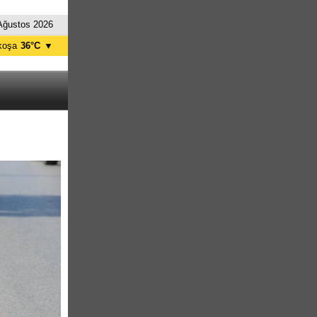
Ağustos 2026
koşa
36°C
▼
ağusa
37°C
Girne
30°C
zelyurt
35°C
skele
37°C
tanbul
27°C
nkara
33°C