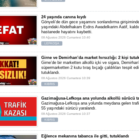
24 yaşında canına kıydı
Gönyeli’de dün gece yaşamını sonlandırma girişimind
yaşındaki Abdelhakam Eıdrıs Awadelkarim Aatif, kaldır
hastanede hayatını kaybetti.
08 Ağustos 2026 Cumartesi 10:40
LEFKOŞA
Girne ve Demirhan’da market hırsızlığı: 2 kişi tutu
Girne’de bir marketten alkollü içki ve sigara, Demirhan’
süpermarketten 2 kutu tıraş bıçağı çaldıkları tespit edil
tutuklandı.
08 Ağustos 2026 Cumartesi 10:39
KIBRIS
Gazimağusa-Lefkoşa ana yolunda alkollü sürücü tak
Gazimağusa-Lefkoşa ana yolunda meydana gelen traf
55 yaşındaki sürücü yaralandı.
08 Ağustos 2026 Cumartesi 10:37
KIBRIS
Eğlence mekanına tabanca ile gitti, tutuklandı