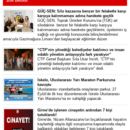
GÜÇ-SEN: Silo kazasına benzer bir felaketle karşı
karşıya kalınmaması adına harekete geçtik
GÜÇ-SEN, Toprak Ürünleri Kurumu’na (TÜK) ait
silodakine benzer bir felaketle karşı karşıya
kalınmaması adına harekete geçtiklerini, üyelerinin iş
sağlığı ve güvenliği konusunda bilinçlendirilmesi
amacıyla Gazimağusa Limanı’dan başlayacak eğitimler düzen
“CTP’nin yönettiği belediyeler katılımcı ve insan
odaklı yönetim anlayışıyla fark yaratıyor”
CTP Genel Başkanı Sıla Usar İncirli, “CTP’nin
yönettiği belediyeler katılımcı ve insan odaklı
yönetim anlayışıyla fark yaratıyor” dedi.
İskele, Uluslararası Yarı Maraton Parkuruna
kavuştu
Uluslararası standartlarda onaylanan parkur, 27
Eylül’de ilk kez düzenlenecek İskele Uluslararası
Yarı Maratonu’na ev sahipliği yapacak.
Girne’de işlenen cinayetin ardından 7 kişi
tutuklandı!
Girne'de, Nizam Allanazarov'un bıçaklanarak hayatını
kaybettiği olayla ilgili soruşturma kapsamında olayla
bağlantılı oldukları belirlenen 7 kişi tutuklandı.