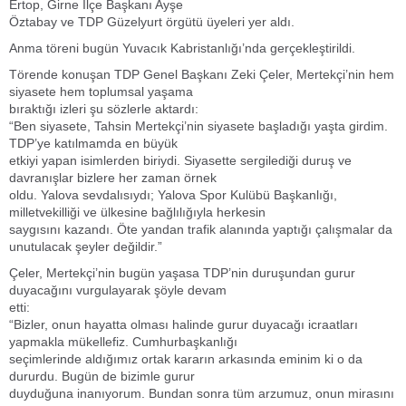
Ertop, Girne İlçe Başkanı Ayşe
Öztabay ve TDP Güzelyurt örgütü üyeleri yer aldı.
Anma töreni bugün Yuvacık Kabristanlığı’nda gerçekleştirildi.
Törende konuşan TDP Genel Başkanı Zeki Çeler, Mertekçi’nin hem
siyasete hem toplumsal yaşama
bıraktığı izleri şu sözlerle aktardı:
“Ben siyasete, Tahsin Mertekçi’nin siyasete başladığı yaşta girdim.
TDP’ye katılmamda en büyük
etkiyi yapan isimlerden biriydi. Siyasette sergilediği duruş ve
davranışlar bizlere her zaman örnek
oldu. Yalova sevdalısıydı; Yalova Spor Kulübü Başkanlığı,
milletvekilliği ve ülkesine bağlılığıyla herkesin
saygısını kazandı. Öte yandan trafik alanında yaptığı çalışmalar da
unutulacak şeyler değildir.”
Çeler, Mertekçi’nin bugün yaşasa TDP’nin duruşundan gurur
duyacağını vurgulayarak şöyle devam
etti:
“Bizler, onun hayatta olması halinde gurur duyacağı icraatları
yapmakla mükellefiz. Cumhurbaşkanlığı
seçimlerinde aldığımız ortak kararın arkasında eminim ki o da
dururdu. Bugün de bizimle gurur
duyduğuna inanıyorum. Bundan sonra tüm arzumuz, onun mirasını