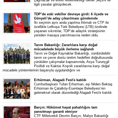
çağrılacak ve erken Milletvekilliği Genel Seçimi ile
ilgili yasalar görüşülecek.
TDP’de eski vekiller devreye girdi: 6 ilçede ve
Gönyeli’de aday çıkarılması gündemde
İki seçimin aynı anda yapılma ihtimali ve CTP ile
özellikle Lefkoşa Türk Belediyesi (LTB) özelinde
yaşanan sıkıntılar, TDP’de adaylık stratejisinin
yeniden masaya yatırılmasına neden oldu.
Tarım Bakanlığı: Zararlılara karşı doğal
mücadelede büyük ilerleme sağlandı
Tarım ve Doğal Kaynaklar Bakanlığı, sürdürülebilir
tarım ve çevre dostu üretim hedefleri doğrultusunda
yürütülen çalışmalar kapsamında, Asya Turunçgil
Pisillidi ve Kaktüs Koşnili zararlılarına karşı doğal
mücadele yöntemlerinin başarıyla uygulandığını ve
Erhürman, Alagadi Fest'e katıldı
Cumhurbaşkanı Tufan Erhürman, eşi Nilden Bektaş
Erhürman ile Çatalköy-Esentepe Belediyesi’nin
geleneksel olarak düzenlediği Alagadi Fest'e katıldı.
Barçın: Hükümet hayat pahalılığını tam
yansıtmayı garanti etmiyor
CTP Milletvekili Devrim Barçın, Maliye Bakanlığı