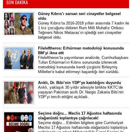
SON DAKİKA
Güney Kıbrıs’ı sarsan seri cinayetler belgesel
oldu
Güney Kıbrıs’ta 2016-2018 yılları arasında 7 kadın ile
1 kız çocuğunu öldüren Rum Milli Muhafız Ordusu
Teğmeni Nikos Metaxas’ın işlediği seri cinayetler
belgesel oldu.
Fileleftheros: Erhürman metodoloji konusunda
BM’yi ikna etti
Fileleftheros’ta yayımlanan analizde, Cumhurbaşkanı
Tufan Erhürman’ın Kıbrıs sorununda izlenecek
metodoloji konusunda kendi çizgisini Birleşmiş
Milletler’e kabul ettirmeyi başardığı ileri sürüldü.
Arıklı, Dr. Bibi’nin YDP’ye katıldığını duyurdu
Arıklı, yaklaşık 30 yıldır ailesiyle birlikte KKTC’de
yaşayan Pakistan asıllı Dr. Nargis Zakaria Bibi’nin
YDP’yi tercih ettiğini açıkladı.
Seçime doğru... Meclis 17 Ağustos haftasında
olağanüstü toplantıya çağrılacak!
Seçime doğru... Edinilen bilgilere göre Cumhuriyet
Meclisi 17 Ağustos haftasında olağanüstü toplantıya