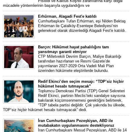
Pisillidi ve Kaktüs Koşnili zararlılarına karşı doğal
mücadele yöntemlerinin başarıyla uygulandığını ve
Erhürman, Alagadi Fest'e katıldı
Cumhurbaşkanı Tufan Erhürman, eşi Nilden Bektaş
Erhürman ile Çatalköy-Esentepe Belediyesi’nin
geleneksel olarak düzenlediği Alagadi Fest'e katıldı.
Barçın: Hükümet hayat pahalılığını tam
yansıtmayı garanti etmiyor
CTP Milletvekili Devrim Barçın, Maliye Bakanlığı
tarafından hazırlanan ve Resmi Gazete’de
yayımlanan 2027-2029 Orta Vadeli Mali Plan
üzerinden hükümete eleştirilerde bulundu.
Redif Ekinci’den seçim mesajı: “TDP’siz hiçbir
hükümet hesabı tutmayacak”
Toplumcu Demokrasi Partisi (TDP) Genel Sekreteri
Redif Ekinci, partinin Meclis’teki sandalye sayısına
bakılarak küçümsenmemesi gerektiğini belirterek,
“TDP tabela partisi değildir. Çok yakında bu ülkede,
TDP’siz hiçbir hükümet hesabı tutmayacak” dedi.
İran Cumhurbaşkanı Pezeşkiyan, ABD ile
mutabakatın uygulanmasını destekliyoruz
İran Cumhurbaşkanı Mesud Pezeşkiyan, ABD ile 14