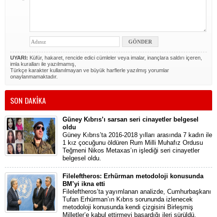
UYARI:
Küfür, hakaret, rencide edici cümleler veya imalar, inançlara saldırı içeren,
imla kuralları ile yazılmamış,
Türkçe karakter kullanılmayan ve büyük harflerle yazılmış yorumlar
onaylanmamaktadır.
SON DAKİKA
Güney Kıbrıs’ı sarsan seri cinayetler belgesel
oldu
Güney Kıbrıs’ta 2016-2018 yılları arasında 7 kadın ile
1 kız çocuğunu öldüren Rum Milli Muhafız Ordusu
Teğmeni Nikos Metaxas’ın işlediği seri cinayetler
belgesel oldu.
Fileleftheros: Erhürman metodoloji konusunda
BM’yi ikna etti
Fileleftheros’ta yayımlanan analizde, Cumhurbaşkanı
Tufan Erhürman’ın Kıbrıs sorununda izlenecek
metodoloji konusunda kendi çizgisini Birleşmiş
Milletler’e kabul ettirmeyi başardığı ileri sürüldü.