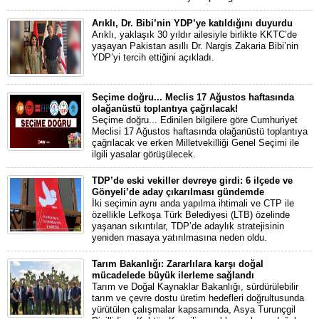
Arıklı, Dr. Bibi’nin YDP’ye katıldığını duyurdu
Arıklı, yaklaşık 30 yıldır ailesiyle birlikte KKTC’de
yaşayan Pakistan asıllı Dr. Nargis Zakaria Bibi’nin
YDP’yi tercih ettiğini açıkladı.
Seçime doğru... Meclis 17 Ağustos haftasında
olağanüstü toplantıya çağrılacak!
Seçime doğru... Edinilen bilgilere göre Cumhuriyet
Meclisi 17 Ağustos haftasında olağanüstü toplantıya
çağrılacak ve erken Milletvekilliği Genel Seçimi ile
ilgili yasalar görüşülecek.
TDP’de eski vekiller devreye girdi: 6 ilçede ve
Gönyeli’de aday çıkarılması gündemde
İki seçimin aynı anda yapılma ihtimali ve CTP ile
özellikle Lefkoşa Türk Belediyesi (LTB) özelinde
yaşanan sıkıntılar, TDP’de adaylık stratejisinin
yeniden masaya yatırılmasına neden oldu.
Tarım Bakanlığı: Zararlılara karşı doğal
mücadelede büyük ilerleme sağlandı
Tarım ve Doğal Kaynaklar Bakanlığı, sürdürülebilir
tarım ve çevre dostu üretim hedefleri doğrultusunda
yürütülen çalışmalar kapsamında, Asya Turunçgil